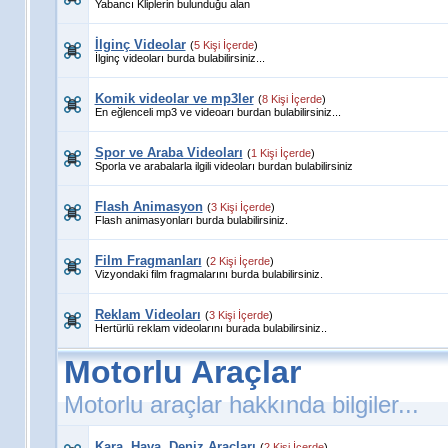
Yabancı Kliplerin bulunduğu alan
İlginç Videolar
(
5 Kişi İçerde
)
İlginç videoları burda bulabilirsiniz...
Komik videolar ve mp3ler
(
8 Kişi İçerde
)
En eğlenceli mp3 ve videoarı burdan bulabilirsiniz...
Spor ve Araba Videoları
(
1 Kişi İçerde
)
Sporla ve arabalarla ilgili videoları burdan bulabilirsiniz
Flash Animasyon
(
3 Kişi İçerde
)
Flash animasyonları burda bulabilirsiniz.
Film Fragmanları
(
2 Kişi İçerde
)
Vizyondaki film fragmalarını burda bulabilirsiniz.
Reklam Videoları
(
3 Kişi İçerde
)
Hertürlü reklam videolarını burada bulabilirsiniz..
Motorlu Araçlar
Motorlu araçlar hakkında bilgiler...
Kara, Hava, Deniz Araçları
(
2 Kişi İçerde
)