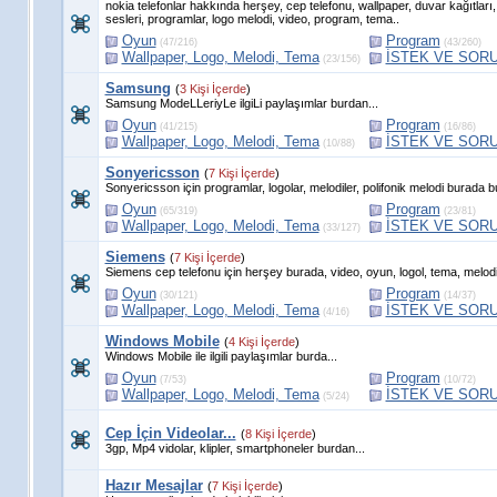
nokia telefonlar hakkında herşey, cep telefonu, wallpaper, duvar kağıtları, p
sesleri, programlar, logo melodi, video, program, tema..
Oyun
Program
(47/216)
(43/260)
Wallpaper, Logo, Melodi, Tema
İSTEK VE SORU
(23/156)
Samsung
(
3 Kişi İçerde
)
Samsung ModeLLeriyLe ilgiLi paylaşımlar burdan...
Oyun
Program
(41/215)
(16/86)
Wallpaper, Logo, Melodi, Tema
İSTEK VE SORU
(10/88)
Sonyericsson
(
7 Kişi İçerde
)
Sonyericsson için programlar, logolar, melodiler, polifonik melodi burada bul
Oyun
Program
(65/319)
(23/81)
Wallpaper, Logo, Melodi, Tema
İSTEK VE SORU
(33/127)
Siemens
(
7 Kişi İçerde
)
Siemens cep telefonu için herşey burada, video, oyun, logol, tema, melodi
Oyun
Program
(30/121)
(14/37)
Wallpaper, Logo, Melodi, Tema
İSTEK VE SORU
(4/16)
Windows Mobile
(
4 Kişi İçerde
)
Windows Mobile ile ilgili paylaşımlar burda...
Oyun
Program
(7/53)
(10/72)
Wallpaper, Logo, Melodi, Tema
İSTEK VE SORU
(5/24)
Cep İçin Videolar...
(
8 Kişi İçerde
)
3gp, Mp4 vidolar, klipler, smartphoneler burdan...
Hazır Mesajlar
(
7 Kişi İçerde
)