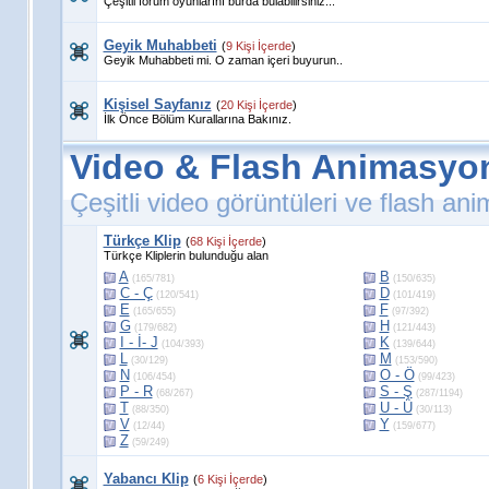
Çeşitli forum oyunlarını burda bulabilirsiniz...
Geyik Muhabbeti
(
9 Kişi İçerde
)
Geyik Muhabbeti mi. O zaman içeri buyurun..
Kişisel Sayfanız
(
20 Kişi İçerde
)
İlk Önce Bölüm Kurallarına Bakınız.
Video & Flash Animasyo
Çeşitli video görüntüleri ve flash an
Türkçe Klip
(
68 Kişi İçerde
)
Türkçe Kliplerin bulunduğu alan
A
B
(165/781)
(150/635)
C - Ç
D
(120/541)
(101/419)
E
F
(165/655)
(97/392)
G
H
(179/682)
(121/443)
I - İ- J
K
(104/393)
(139/644)
L
M
(30/129)
(153/590)
N
O - Ö
(106/454)
(99/423)
P - R
S - Ş
(68/267)
(287/1194)
T
U - Ü
(88/350)
(30/113)
V
Y
(12/44)
(159/677)
Z
(59/249)
Yabancı Klip
(
6 Kişi İçerde
)