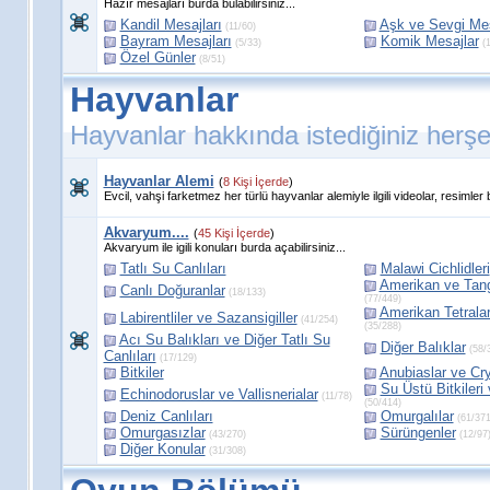
Hazır mesajları burda bulabilirsiniz...
Kandil Mesajları
Aşk ve Sevgi Mes
(11/60)
Bayram Mesajları
Komik Mesajlar
(5/33)
(1
Özel Günler
(8/51)
Hayvanlar
Hayvanlar hakkında istediğiniz herşe
Hayvanlar Alemi
(
8 Kişi İçerde
)
Evcil, vahşi farketmez her türlü hayvanlar alemiyle ilgili videolar, resimler
Akvaryum....
(
45 Kişi İçerde
)
Akvaryum ile igili konuları burda açabilirsiniz...
Tatlı Su Canlıları
Malawi Cichlidleri
Amerikan ve Tanga
Canlı Doğuranlar
(18/133)
(77/449)
Amerikan Tetralar
Labirentliler ve Sazansigiller
(41/254)
(35/288)
Acı Su Balıkları ve Diğer Tatlı Su
Diğer Balıklar
(58/
Canlıları
(17/129)
Bitkiler
Anubiaslar ve Cr
Su Üstü Bitkileri 
Echinodoruslar ve Vallisnerialar
(11/78)
(50/414)
Deniz Canlıları
Omurgalılar
(61/371
Omurgasızlar
Sürüngenler
(43/270)
(12/97
Diğer Konular
(31/308)