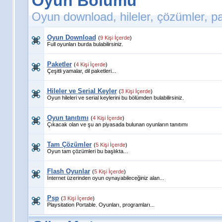
Oyun Bölümü
Oyun download, hileler, çözümler, pa
Oyun Download
(
9 Kişi İçerde
)
Full oyunları burda bulabilirsiniz.
Paketler
(
4 Kişi İçerde
)
Çeşitli yamalar, dil paketleri...
Hileler ve Serial Keyler
(
3 Kişi İçerde
)
Oyun hileleri ve serial keylerini bu bölümden bulabilirsiniz.
Oyun tanıtımı
(
4 Kişi İçerde
)
Çıkacak olan ve şu an piyasada bulunan oyunların tanıtımı
Tam Çözümler
(
5 Kişi İçerde
)
Oyun tam çözümleri bu başlıkta...
Flash Oyunlar
(
5 Kişi İçerde
)
İnternet üzerinden oyun oynayabileceğiniz alan...
Psp
(
3 Kişi İçerde
)
Playsitation Portable. Oyunları, programları...