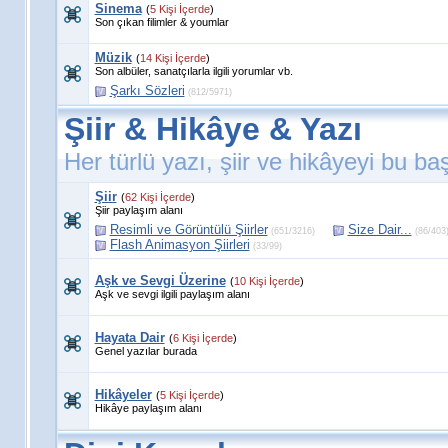
Sinema
(
5 Kişi İçerde
)
Son çıkan filimler & youmlar
Müzik
(
14 Kişi İçerde
)
Son albüler, sanatçılarla ilgili yorumlar vb.
Şarkı Sözleri
(812/5971)
Şiir & Hikâye & Yazı
Her türlü yazı, şiir ve hikâyeyi bu başl
Şiir
(
62 Kişi İçerde
)
Şiir paylaşım alanı
Resimli ve Görüntülü Şiirler
Size Dair...
(651/3216)
(86/403
Flash Animasyon Şiirleri
(33/99)
Aşk ve Sevgi Üzerine
(
10 Kişi İçerde
)
Aşk ve sevgi ilgili paylaşım alanı
Hayata Dair
(
6 Kişi İçerde
)
Genel yazılar burada
Hikâyeler
(
5 Kişi İçerde
)
Hikâye paylaşım alanı