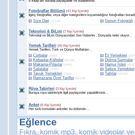
E-kitap ları burada paylaşabilir ve bulabilrisniz
Fotoğraflar Bölümü
(
41 Kişi İçerde
)
ilginç fotoğraflar, veya diğer kategorilere koyamadığınz fotoğrafları burada
Size Dair
Gunun Fotografı
(21/124)
(
Teknoloji & BiLim
(
7 Kişi İçerde
)
Teknoloji ve BiLim Dünyasından Son Haberler , Dünyada neler oluyor...
Yemek Tarifleri
(
40 Kişi İçerde
)
Yemek Tarifleri, Türk ve Dünya Mutfakları...
Çorbalar
Et Yemekleri
(25/90)
(25/7
Kebaplar-Köfteler
Dolma-Sarmalar
(26/106)
(
Makarna-Pilavlar
Hamur İşleri
(29/85)
(40/11
Salatalar
Sebze Yemekleri
(27/97)
Tavuk Yemekleri
Tatlılar
(23/64)
(50/242)
Ramazana Özel Tarifler
(46/129)
Rüya Tabirleri
(
3 Kişi İçerde
)
Buraya rüya tabirleriyle ilgili paylaşımlar yapabilirsiniz...
Anket
(
6 Kişi İçerde
)
Her türlü konudaki anketler bu bölümde....
Eğlence
Fıkra, komik mp3, komik videolar ve f