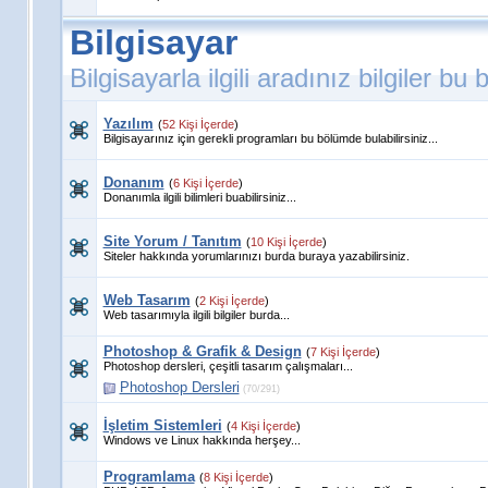
Bilgisayar
Bilgisayarla ilgili aradınız bilgiler bu
Yazılım
(
52 Kişi İçerde
)
Bilgisayarınız için gerekli programları bu bölümde bulabilirsiniz...
Donanım
(
6 Kişi İçerde
)
Donanımla ilgili bilimleri buabilirsiniz...
Site Yorum / Tanıtım
(
10 Kişi İçerde
)
Siteler hakkında yorumlarınızı burda buraya yazabilirsiniz.
Web Tasarım
(
2 Kişi İçerde
)
Web tasarımıyla ilgili bilgiler burda...
Photoshop & Grafik & Design
(
7 Kişi İçerde
)
Photoshop dersleri, çeşitli tasarım çalışmaları...
Photoshop Dersleri
(70/291)
İşletim Sistemleri
(
4 Kişi İçerde
)
Windows ve Linux hakkında herşey...
Programlama
(
8 Kişi İçerde
)