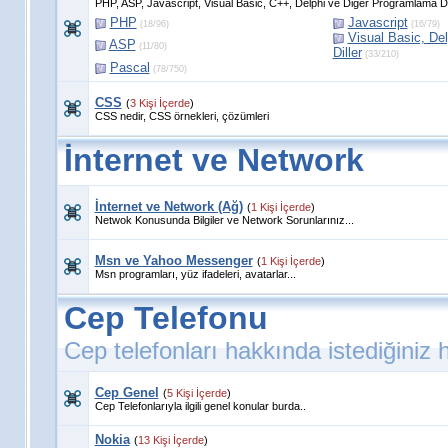
PHP, ASP, Javascript, Visual Basic, C++, Delphi ve Diğer Programlama Dil
PHP
Javascript
(18/96)
(16/79)
Visual Basic, De
ASP
(11/80)
Diller
(33/210)
Pascal
(78/750)
CSS
(
3 Kişi İçerde
)
CSS nedir, CSS örnekleri, çözümleri
İnternet ve Network
İnternet ve Network (Ağ)
(
1 Kişi İçerde
)
Netwok Konusunda Bilgiler ve Network Sorunlarınız...
Msn ve Yahoo Messenger
(
1 Kişi İçerde
)
Msn programları, yüz ifadeleri, avatarlar...
Cep Telefonu
Cep telefonları hakkında istediğiniz 
Cep Genel
(
5 Kişi İçerde
)
Cep Telefonlarıyla ilgili genel konular burda..
Nokia
(
13 Kişi İçerde
)