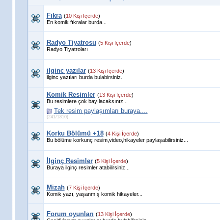
Fıkra
(
10 Kişi İçerde
)
En komik fıkralar burda...
Radyo Tiyatrosu
(
5 Kişi İçerde
)
Radyo Tiyatroları
ilginc yazılar
(
13 Kişi İçerde
)
ilginc yazıları burda bulabirsiniz.
Komik Resimler
(
13 Kişi İçerde
)
Bu resimlere çok bayılacaksınız...
Tek resim paylaşımları buraya....
(241/1810)
Korku Bölümü +18
(
4 Kişi İçerde
)
Bu bölüme korkunç resim,video,hikayeler paylaşabilirsiniz...
İlginç Resimler
(
5 Kişi İçerde
)
Buraya ilginç resimler atabilirsiniz...
Mizah
(
7 Kişi İçerde
)
Komik yazı, yaşanmış komik hikayeler...
Forum oyunları
(
13 Kişi İçerde
)