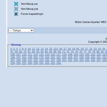
Yeni Mesaj var
Yeni Mesaj yok
Forum kapatılmıştır
Bütün Zaman Ayarları WEZ +
P
Copyright © 200
Sitemap
6
,
5
,
3
,
7
,
8
,
9
,
10
,
11
,
12
,
13
,
14
,
15
,
113
,
16
,
17
,
18
,
19
,
81
,
20
,
27
,
22
,
23
,
24
,
25
,
57
,
59
,
60
,
70
,
61
,
62
,
63
,
64
,
65
,
66
,
68
,
69
,
71
,
72
,
74
,
75
,
76
,
77
,
78
,
79
,
80
,
82
,
8
108
,
107
,
110
,
111
,
114
,
115
,
118
,
116
,
117
,
119
,
148
,
154
,
124
,
165
,
122
,
120
,
123
146
,
147
,
151
,
149
,
202
,
175
,
164
,
152
,
167
,
155
,
156
,
157
,
158
,
159
,
160
,
161
,
162
187
,
184
,
186
,
191
,
192
,
193
,
194
,
197
,
198
,
201
,
203
,
229
,
204
,
205
,
206
,
207
,
208
234
,
235
,
237
,
240
,
239
,
241
,
243
,
242
,
244
,