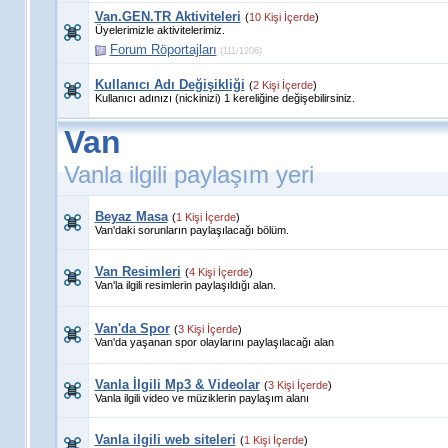
Van.GEN.TR Aktiviteleri
(
10 Kişi İçerde
)
Üyelerimizle aktivitelerimiz.
Forum Röportajları
(111/1206)
Kullanıcı Adı Değişikliği
(
2 Kişi İçerde
)
Kullanıcı adınızı (nickinizi) 1 kereliğine değişebilirsiniz.
Van
Vanla ilgili paylaşım yeri
Beyaz Masa
(
1 Kişi İçerde
)
Van'daki sorunların paylaşılacağı bölüm.
Van Resimleri
(
4 Kişi İçerde
)
Van'la ilgili resimlerin paylaşıldığı alan.
Van'da Spor
(
3 Kişi İçerde
)
Van'da yaşanan spor olaylarını paylaşılacağı alan
Vanla İlgili Mp3 & Videolar
(
3 Kişi İçerde
)
Vanla ilgili video ve müziklerin paylaşım alanı
Vanla ilgili web siteleri
(
1 Kişi İçerde
)