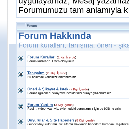
uygulayamaz, Mesaj yazamaz,
Forumumuzu tam anlamıyla kull
Forum
Forum Hakkında
Forum kuralları, tanışma, öneri - şik
Forum Kuralları
(
1 Kişi İçerde
)
Forum kurallarını lütfen okuyunuz...
Tanışalım
(
28 Kişi İçerde
)
Bu bölümde kendinizi tanıtabilirsiniz...
Öneri & Şikayet & İstek
(
7 Kişi İçerde
)
Formla ilgili öneri, şikayetve isteklerinizi buraya yazabilirsiniz.
Forum Yardım
(
3 Kişi İçerde
)
Resim, video, yazı v.b. eklemedeki sorunlarınız için bu bölüme girin...
Duyurular & Site Haberleri
(
8 Kişi İçerde
)
Güncel duyurularımızı ve sitemiz hakkında haberlere buradan ulaşabilirsi