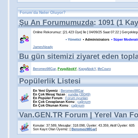
Forum'da Neler Oluyor?
Şu An Forumumuzda
: 1091 (1 Ka
Online Rekorumuz: [21.423 Üye] İle [ 04/09/25 Saat 07:22 ] Gerçekleşm
• Yönetici
• Administrators
• Süper Moderat
JamesNeady
Bu gün sitemizi ziyaret eden topl
Beromeo98Gar
,
FyugAbokY
,
KqogAbokY
,
lifeCouro
Popülerlik Listesi
En Yeni Üyemiz
:
Beromeo98Gar
En Çok Mesaj Yazan
:
xundia (39349)
En Popüler Forum
:
Forum oyunları
En Çok Cevaplanan Konu
:
çağrışım
En Çok Okunan Konu
:
çağrışım
Van.GEN.TR Forum | Yerel Van For
Konular: 37.589, Mesajlar: 318.098, Üyeler: 43.359,
Aktif Üyeler: 605
Son Kayıt Olan Üyemiz: [
Beromeo98Gar
]