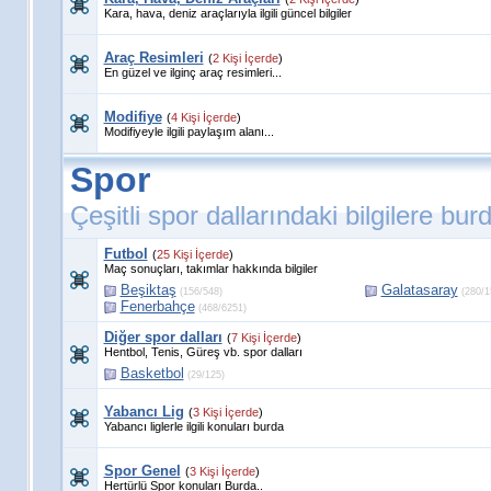
Kara, hava, deniz araçlarıyla ilgili güncel bilgiler
Araç Resimleri
(
2 Kişi İçerde
)
En güzel ve ilginç araç resimleri...
Modifiye
(
4 Kişi İçerde
)
Modifiyeyle ilgili paylaşım alanı...
Spor
Çeşitli spor dallarındaki bilgilere burd
Futbol
(
25 Kişi İçerde
)
Maç sonuçları, takımlar hakkında bilgiler
Beşiktaş
Galatasaray
(156/548)
(280/1
Fenerbahçe
(468/6251)
Diğer spor dalları
(
7 Kişi İçerde
)
Hentbol, Tenis, Güreş vb. spor dalları
Basketbol
(29/125)
Yabancı Lig
(
3 Kişi İçerde
)
Yabancı liglerle ilgili konuları burda
Spor Genel
(
3 Kişi İçerde
)
Hertürlü Spor konuları Burda..