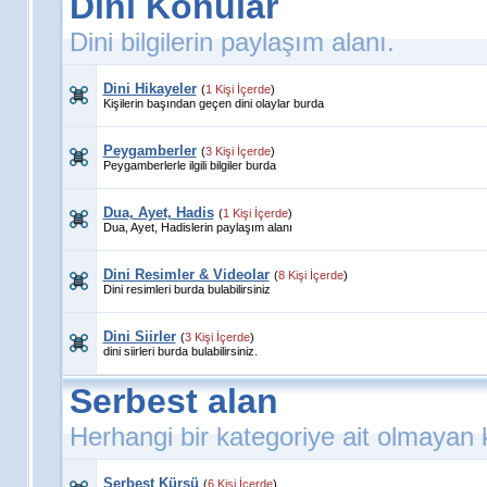
Dini Konular
Dini bilgilerin paylaşım alanı.
Dini Hikayeler
(
1 Kişi İçerde
)
Kişilerin başından geçen dini olaylar burda
Peygamberler
(
3 Kişi İçerde
)
Peygamberlerle ilgili bilgiler burda
Dua, Ayet, Hadis
(
1 Kişi İçerde
)
Dua, Ayet, Hadislerin paylaşım alanı
Dini Resimler & Videolar
(
8 Kişi İçerde
)
Dini resimleri burda bulabilirsiniz
Dini Siirler
(
3 Kişi İçerde
)
dini siirleri burda bulabilirsiniz.
Serbest alan
Herhangi bir kategoriye ait olmayan
Serbest Kürsü
(
6 Kişi İçerde
)