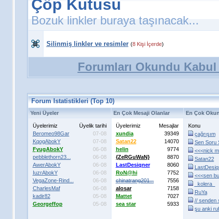
Çöp Kutusu
Bozuk linkler buraya taşınacak...
Silinmiş linkler ve resimler
(
8 Kişi İçerde
)
Forumları Okundu Kabul
Forum Istatistikleri (Top 10)
Yeni Üyeler
En Çok Mesaji Olanlar
En Çok Okun
Üyelerimiz
Üyelik tarihi
Üyelerimiz
Mesajlar
Konu
Beromeo98Gar
07-08
xundia
39349
çağrışım
KqogAbokY
07-08
Satan22
14070
Sen Soru S
FyugAbokY
06-08
helin
9774
<<<nick m.
pebblethorn23...
06-08
{ZeRGuWaN}
8870
Satan22
AwerAbokY
06-08
LastDesiqner
8060
LastDesiq
IuzrAbokY
06-08
RoN@hi
7752
<<<sen bu.
VegaZone-Rind...
06-08
chinatrang201...
7556
_kolera_
CharlesMaf
06-08
alosar
7158
RuYa
kadir82
05-08
Mattet
7027
// senden 
Georgeffop
05-08
sea star
5933
şu anki ruh