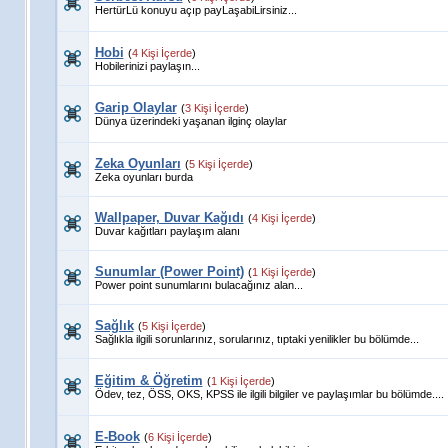
HertürLü konuyu açıp payLaşabiLirsiniz...
Hobi
(
4 Kişi İçerde
)
Hobilerinizi paylaşın...
Garip Olaylar
(
3 Kişi İçerde
)
Dünya üzerindeki yaşanan ilginç olaylar
Zeka Oyunları
(
5 Kişi İçerde
)
Zeka oyunları burda
Wallpaper, Duvar Kağıdı
(
4 Kişi İçerde
)
Duvar kağıtları paylaşım alanı
Sunumlar (Power Point)
(
1 Kişi İçerde
)
Power point sunumlarını bulacağınız alan...
Sağlık
(
5 Kişi İçerde
)
Sağlıkla ilgili sorunlarınız, sorularınız, tıptaki yenilikler bu bölümde...
Eğitim & Öğretim
(
1 Kişi İçerde
)
Ödev, tez, ÖSS, OKS, KPSS ile ilgili bilgiler ve paylaşımlar bu bölümde....
E-Book
(
6 Kişi İçerde
)