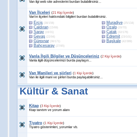
Van ilgi web site adreslerini burdan bulabilirsiniz...
Van İlçeleri
(
21 Kişi İçerde
)
Van'ın ilçeleri hakkındaki bilgileri burdan bulabilirsiniz.
Erciş
Muradiye
(38/158)
(25/134)
Çaldıran
Özalp
(15/69)
(20/70)
Saray
Çatak
(16/31)
(32/176)
Gevaş
Edremit
(22/94)
(23/101)
Gürpınar
Başkale
(36/171)
(42/389)
Bahçesaray
(27/85)
Vanla İlgili Bilgiler ve Düşünceleriniz
(
2 Kişi İçerde
)
Vanla ilgili düşüncelerinizi burda paylaşın...
Van Manileri ve şiirleri
(
1 Kişi İçerde
)
Van ile ilgili mani ve şiirleri burda paylaşabilirsiniz...
Kültür & Sanat
Kitap
(
3 Kişi İçerde
)
Ktap tanıtım ve yorum alanı
Tiyatro
(
1 Kişi İçerde
)
Tiyatro gösterimleri, yorumlar vb.