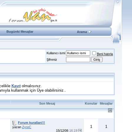
Bugünki Mesajlar
Arama
Kullanıcı ismi
Beni hatırla
Şifreniz
celikle
Kayıt
olmalısınız.
la kullanmak için Üye olabilirsiniz..
Son Mesaj
Konular
Mesajlar
Forum kuralları!!!
1
1
yazan
ZyreC
15/12/06
16:19