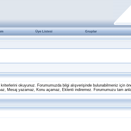
ım
Üye Listesi
Gruplar
kriterlerini okuyunuz. Forumumuzda bilgi alışverişinde bulunabilmeniz için ön
az, Mesaj yazamaz, Konu açamaz, Eklenti indiremez. Forumumuzu tam anlamıy