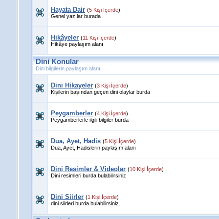
Hayata Dair
(
5 Kişi İçerde
)
Genel yazılar burada
Hikâyeler
(
11 Kişi İçerde
)
Hikâye paylaşım alanı
Dini Konular
Dini bilgilerin paylaşım alanı.
Dini Hikayeler
(
3 Kişi İçerde
)
Kişilerin başından geçen dini olaylar burda
Peygamberler
(
4 Kişi İçerde
)
Peygamberlerle ilgili bilgiler burda
Dua, Ayet, Hadis
(
5 Kişi İçerde
)
Dua, Ayet, Hadislerin paylaşım alanı
Dini Resimler & Videolar
(
10 Kişi İçerde
)
Dini resimleri burda bulabilirsiniz
Dini Siirler
(
1 Kişi İçerde
)
dini siirleri burda bulabilirsiniz.