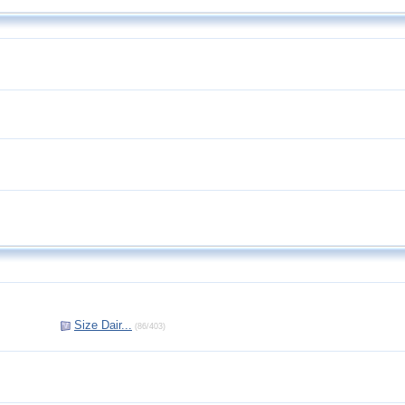
Size Dair...
(86/403)