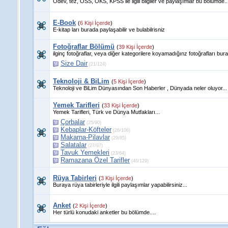
Ödev, tez, ÖSS, OKS, KPSS ile ilgili bilgiler ve paylaşımlar bu bölümde..
E-Book
(
6 Kişi İçerde
)
E-kitap ları burada paylaşabilir ve bulabilrisniz
Fotoğraflar Bölümü
(
39 Kişi İçerde
)
ilginç fotoğraflar, veya diğer kategorilere koyamadığınz fotoğrafları bura
Size Dair
(21/124)
Teknoloji & BiLim
(
5 Kişi İçerde
)
Teknoloji ve BiLim Dünyasından Son Haberler , Dünyada neler oluyor...
Yemek Tarifleri
(
33 Kişi İçerde
)
Yemek Tarifleri, Türk ve Dünya Mutfakları...
Çorbalar
(25/90)
Kebaplar-Köfteler
(26/106)
Makarna-Pilavlar
(29/85)
Salatalar
(27/97)
Tavuk Yemekleri
(23/64)
Ramazana Özel Tarifler
(46/129)
Rüya Tabirleri
(
3 Kişi İçerde
)
Buraya rüya tabirleriyle ilgili paylaşımlar yapabilirsiniz...
Anket
(
2 Kişi İçerde
)
Her türlü konudaki anketler bu bölümde....