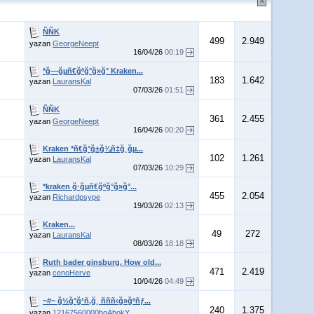
ÑÑK
499
2.949
yazan
GeorgeNeept
16/04/26
00:19
*ğ—ğµñ€ğºğ°ğ»ğ° Kraken...
183
1.642
yazan
LauransKal
07/03/26
01:51
ÑÑK
361
2.455
yazan
GeorgeNeept
16/04/26
00:20
Kraken *ñ€ğ°ğ±ğ¾ñ‡ğ¸ğµ...
102
1.261
yazan
LauransKal
07/03/26
10:29
*kraken ğ·ğµñ€ğºğ°ğ»ğ°...
455
2.054
yazan
Richardpsype
19/03/26
02:13
Kraken...
49
272
yazan
LauransKal
08/03/26
18:18
Ruth bader ginsburg. How old...
471
2.419
yazan
cenoHerve
10/04/26
04:49
~#~ ğ½ğ°ğ¹ñ‚ğ¸ ñññ‹ğ»ğºñƒ...
240
1.375
yazan
12167560000hgAbokY