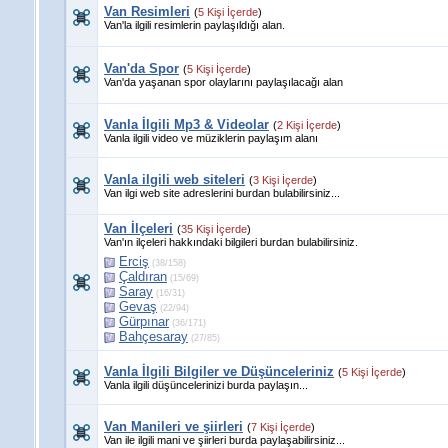
Van Resimleri
(
5 Kişi İçerde
)
Van'la ilgili resimlerin paylaşıldığı alan.
Van'da Spor
(
5 Kişi İçerde
)
Van'da yaşanan spor olaylarını paylaşılacağı alan
Vanla İlgili Mp3 & Videolar
(
2 Kişi İçerde
)
Vanla ilgili video ve müziklerin paylaşım alanı
Vanla ilgili web siteleri
(
3 Kişi İçerde
)
Van ilgi web site adreslerini burdan bulabilirsiniz...
Van İlçeleri
(
35 Kişi İçerde
)
Van'ın ilçeleri hakkındaki bilgileri burdan bulabilirsiniz.
Erciş
(38/158)
Çaldıran
(15/69)
Saray
(16/31)
Gevaş
(22/94)
Gürpınar
(36/171)
Bahçesaray
(27/85)
Vanla İlgili Bilgiler ve Düşünceleriniz
(
5 Kişi İçerde
)
Vanla ilgili düşüncelerinizi burda paylaşın...
Van Manileri ve şiirleri
(
7 Kişi İçerde
)
Van ile ilgili mani ve şiirleri burda paylaşabilirsiniz...