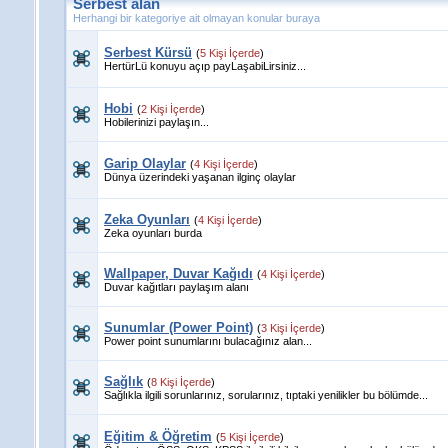
Serbest alan
Herhangi bir kategoriye ait olmayan konular buraya
Serbest Kürsü
(
5 Kişi İçerde
)
HertürLü konuyu açıp payLaşabiLirsiniz...
Hobi
(
2 Kişi İçerde
)
Hobilerinizi paylaşın...
Garip Olaylar
(
4 Kişi İçerde
)
Dünya üzerindeki yaşanan ilginç olaylar
Zeka Oyunları
(
4 Kişi İçerde
)
Zeka oyunları burda
Wallpaper, Duvar Kağıdı
(
4 Kişi İçerde
)
Duvar kağıtları paylaşım alanı
Sunumlar (Power Point)
(
3 Kişi İçerde
)
Power point sunumlarını bulacağınız alan...
Sağlık
(
8 Kişi İçerde
)
Sağlıkla ilgili sorunlarınız, sorularınız, tıptaki yenilikler bu bölümde...
Eğitim & Öğretim
(
5 Kişi İçerde
)