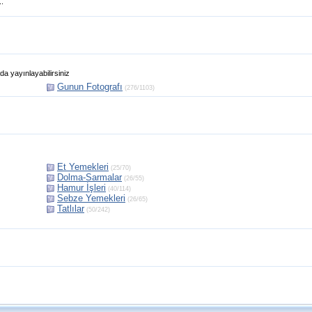
..
da yayınlayabilirsiniz
Gunun Fotografı
(276/1103)
Et Yemekleri
(25/70)
Dolma-Sarmalar
(26/55)
Hamur İşleri
(40/114)
Sebze Yemekleri
(26/65)
Tatlılar
(50/242)