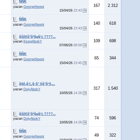
ÑÑK
167
2.312
yazan
GeorgeNeept
15/04/26
23:43
ÑÑK
140
618
yazan
GeorgeNeept
15/04/26
23:43
ğšñ€ğ°ğºğµğ½ ????...
109
698
yazan
KswgAbokY
07/06/26
08:58
ÑÑK
65
344
yazan
GeorgeNeept
15/04/26
23:45
ğ§ñ‚ğ¾ ğ·ğ° ñğ°ğ¹ñ‚...
317
1.540
yazan
DoiyAbokY
10/05/26
14:26
ğšñ€ğ°ğºğµğ½ ????...
74
596
yazan
DoiyAbokY
10/05/26
14:26
ÑÑK
49
322
yazan
GeorgeNeept