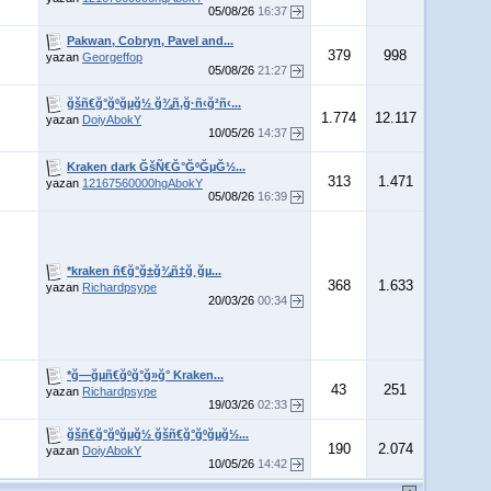
05/08/26
16:37
Pakwan, Cobryn, Pavel and...
379
998
yazan
Georgeffop
05/08/26
21:27
ğšñ€ğ°ğºğµğ½ ğ¾ñ‚ğ·ñ‹ğ²ñ‹...
1.774
12.117
yazan
DoiyAbokY
10/05/26
14:37
Kraken dark ĞšÑ€Ğ°ĞºĞµĞ½...
313
1.471
yazan
12167560000hgAbokY
05/08/26
16:39
*kraken ñ€ğ°ğ±ğ¾ñ‡ğ¸ğµ...
368
1.633
yazan
Richardpsype
20/03/26
00:34
*ğ—ğµñ€ğºğ°ğ»ğ° Kraken...
43
251
yazan
Richardpsype
19/03/26
02:33
ğšñ€ğ°ğºğµğ½ ğšñ€ğ°ğºğµğ½...
190
2.074
yazan
DoiyAbokY
10/05/26
14:42