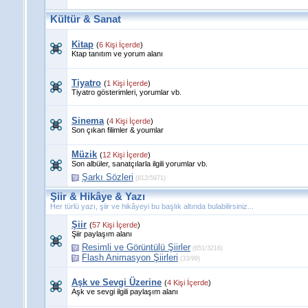
Kültür & Sanat
Kitap
(
6 Kişi İçerde
)
Ktap tanıtım ve yorum alanı
Tiyatro
(
1 Kişi İçerde
)
Tiyatro gösterimleri, yorumlar vb.
Sinema
(
4 Kişi İçerde
)
Son çıkan filimler & youmlar
Müzik
(
12 Kişi İçerde
)
Son albüler, sanatçılarla ilgili yorumlar vb.
Şarkı Sözleri
(812/5971)
Şiir & Hikâye & Yazı
Her türlü yazı, şiir ve hikâyeyi bu başlık altında bulabilirsiniz...
Şiir
(
57 Kişi İçerde
)
Şiir paylaşım alanı
Resimli ve Görüntülü Şiirler
(651/3216)
Flash Animasyon Şiirleri
(33/99)
Aşk ve Sevgi Üzerine
(
4 Kişi İçerde
)
Aşk ve sevgi ilgili paylaşım alanı