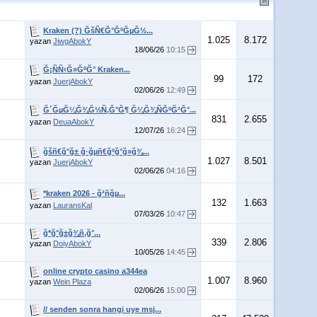
Kraken (?) ĞšÑ€Ğ°ĞºĞµĞ½...
1.025
8.172
yazan
JiwgAbokY
18/06/26
10:15
Ğ¡ÑÑ‹Ğ»ĞºĞ° Kraken...
99
172
yazan
JuerjAbokY
02/06/26
12:49
Ğ´ĞµĞ¼Ğ¾Ğ½Ñ‚Ğ°Ğ¶ Ğ¼Ğ¾ÑĞºĞ²Ğ°...
831
2.655
yazan
DeuaAbokY
12/07/26
16:24
ğšñ€ğ°ğ± ğ·ğµñ€ğºğ°ğ»ğ¾...
1.027
8.501
yazan
JuerjAbokY
02/06/26
04:16
*kraken 2026 - ğ²ñğµ...
132
1.663
yazan
LauransKal
07/03/26
10:47
ğ*ğ°ğ±ğ¾ñ‚ğ°...
339
2.806
yazan
DoiyAbokY
10/05/26
14:45
online crypto casino a344ea
1.007
8.960
yazan
Wein Plaza
02/06/26
15:00
// senden sonra hangi uye msj...