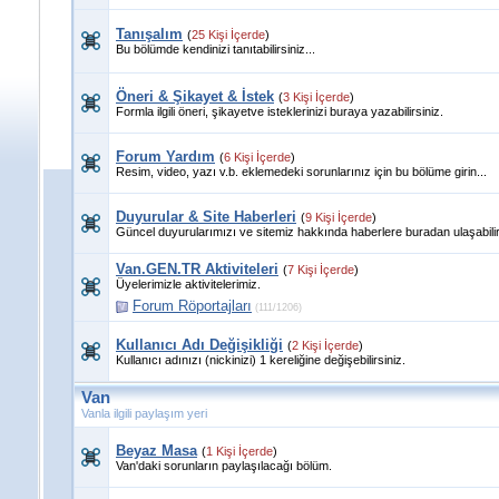
Tanışalım
(
25 Kişi İçerde
)
Bu bölümde kendinizi tanıtabilirsiniz...
Öneri & Şikayet & İstek
(
3 Kişi İçerde
)
Formla ilgili öneri, şikayetve isteklerinizi buraya yazabilirsiniz.
Forum Yardım
(
6 Kişi İçerde
)
Resim, video, yazı v.b. eklemedeki sorunlarınız için bu bölüme girin...
Duyurular & Site Haberleri
(
9 Kişi İçerde
)
Güncel duyurularımızı ve sitemiz hakkında haberlere buradan ulaşabilir
Van.GEN.TR Aktiviteleri
(
7 Kişi İçerde
)
Üyelerimizle aktivitelerimiz.
Forum Röportajları
(111/1206)
Kullanıcı Adı Değişikliği
(
2 Kişi İçerde
)
Kullanıcı adınızı (nickinizi) 1 kereliğine değişebilirsiniz.
Van
Vanla ilgili paylaşım yeri
Beyaz Masa
(
1 Kişi İçerde
)
Van'daki sorunların paylaşılacağı bölüm.