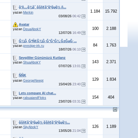
ğ’ñ…ğ¾ğ´ ğšñ€ğ°ğºğµğ½ ñ...
1.184
15.792
yazan
Merkin
03/08/26
06:42
Avatar
100
2.188
yazan
DeuaAbokY
12/07/26
16:49
Ğ¼Ğ¸ĞºÑ€Ğ¾Ğ·Ğ°Ğ¹Ğ¼ Ğ±ĞµĞ·...
84
1.763
yazan
prestige-irk.ru
18/07/26
06:10
Sevgililer Gününüzü Kutlarız
143
2.371
yazan
ShuaAbokY
07/07/26
13:01
ÑÑK
129
1.834
yazan
GeorgeNeept
15/04/26
23:40
Lets compare AI chat...
154
404
yazan
rabuaiandFloks
23/07/26
03:31
ğšñ€ğ°ğºğµğ½ ğšñ€ğ°ğºğµğ½...
126
1.189
yazan
SiiyAbokY
13/05/26
21:04