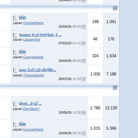
16/04/26
00:00
ÑÑK
199
1.041
yazan
GeorgeNeept
16/04/26
00:03
*kraken ğ¼ğ°ñ€ğºğµñ‚ ğ¸...
48
176
yazan
LauransKal
07/03/26
01:41
ÑÑK
324
1.634
yazan
GeorgeNeept
16/04/26
00:03
1win Ğ±Ğ¾Ğ½ÑƒÑÑ‹...
1.030
7.188
yazan
TheresaSuich
28/07/26
16:24
ğğ±ñ…ğ¾ğ´...
2.789
13.130
yazan
DoiyAbokY
10/05/26
14:30
ÑÑK
1.015
5.369
yazan
GeorgeNeept
16/04/26
00:10