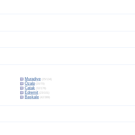
Muradiye
(25/134)
Özalp
(20/70)
Çatak
(32/176)
Edremit
(23/101)
Başkale
(42/389)