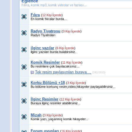
Eğlence
Fıkra, komik mp3, komik videolar ve fazlası...
Fıkra
(
12 Kişi İçerde
)
En komik fıkralar burda...
Radyo Tiyatrosu
(
3 Kişi İçerde
)
Radyo Tiyatroları
ilginc yazılar
(
6 Kişi İçerde
)
ilginc yazıları burda bulabirsiniz.
Komik Resimler
(
11 Kişi İçerde
)
Bu resimlere çok bayılacaksınız...
Tek resim paylaşımları buraya....
(241/1810)
Korku Bölümü +18
(
3 Kişi İçerde
)
Bu bölüme korkunç resim,video,hikayeler paylaşabilirsiniz...
İlginç Resimler
(
12 Kişi İçerde
)
Buraya ilginç resimler atabilirsiniz...
Mizah
(
3 Kişi İçerde
)
Komik yazı, yaşanmış komik hikayeler...
Forum oyunları
(
16 Kişi İçerde
)