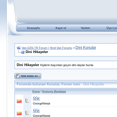
Anasayfa
Kayıt ol
Yardım
Üye Lis
Dini Konular
Van.GEN.TR Forum | Yerel Van Forumu
>
Dini Hikayeler
Dini Hikayeler
Kişilerin başından geçen dini olaylar burda
Forumda bulunan Konular, Forum ismi
: Dini Hikayeler
Konu
/
Konuyu Başlatan
ÑÑK
GeorgeNeept
ÑÑK
GeorgeNeept