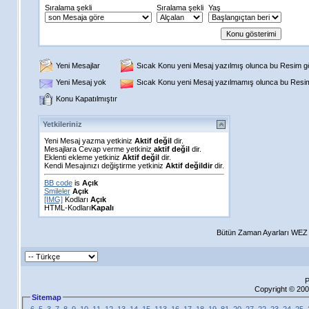
Sıralama şekli
Sıralama şekli
Yaş
Yeni Mesajlar
Sıcak Konu yeni Mesaj yazılmış olunca bu Resim gös
Yeni Mesaj yok
Sıcak Konu yeni Mesaj yazılmamış olunca bu Resim 
Konu Kapatılmıştır
Yetkileriniz
Yeni Mesaj yazma yetkiniz
Aktif değil
dir.
Mesajlara Cevap verme yetkiniz
aktif değil
dir.
Eklenti ekleme yetkiniz
Aktif değil
dir.
Kendi Mesajınızı değiştirme yetkiniz
Aktif değildir
dir.
BB code
is
Açık
Smileler
Açık
[IMG]
Kodları
Açık
HTML-Kodları
Kapalı
Bütün Zaman Ayarları WEZ +
P
Copyright © 200
Sitemap
6
,
5
,
3
,
7
,
8
,
9
,
10
,
11
,
12
,
13
,
14
,
15
,
113
,
16
,
17
,
18
,
19
,
81
,
20
,
27
,
22
,
23
,
24
,
25
,