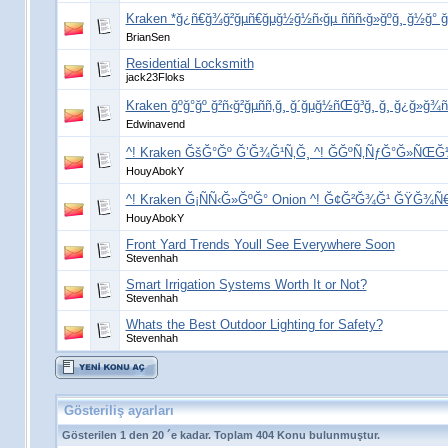
Kraken *ğ¿ñ€ğ¾ğ²ğµñ€ğµğ½ğ½ñ‹ğµ ñññ‹ğ»ğºğ¸ ğ½ğ° 
BrianSen
Residential Locksmith
jack23Floks
Kraken ğºğ°ğº ğ²ñ‹ğ²ğµññ‚ğ¸ ğ´ğµğ½ñŒğ³ğ¸ ğ¸ ğ¿ğ»ğ¾ñ
Edwinavend
^! Kraken ĞšĞ°Ğº Ğ’Ğ¾Ğ¹Ñ‚Ğ¸ ^! ĞĞºÑ‚ÑƒĞ°Ğ»ÑŒĞ½
HouyAbokY
^! Kraken Ğ¡ÑÑ‹Ğ»ĞºĞ° Onion ^! Ğ¢Ğ²Ğ¾Ğ¹ ĞŸĞ¾Ñ€
HouyAbokY
Front Yard Trends Youll See Everywhere Soon
Stevenhah
Smart Irrigation Systems Worth It or Not?
Stevenhah
Whats the Best Outdoor Lighting for Safety?
Stevenhah
Gösteriliş ayarları
Gösterilen 1 den 20 ´e kadar. Toplam 404 Konu bulunmuştur.