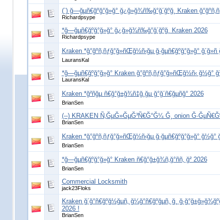
(`) ğ—ğµñ€ğºğ°ğ»ğ° ğ¿ğ»ğ¾ñ‰ğ°ğ´ğºğ¸ Kraken ğ°ğºñ‚ñ
Richardpsype
*ğ—ğµñ€ğºğ°ğ»ğ° ğ¿ğ»ğ¾ñ‰ğ°ğ´ğºğ¸ Kraken 2026
Richardpsype
Kraken *ğ°ğºñ‚ñƒğ°ğ»ñŒğ½ñ‹ğµ ğ·ğµñ€ğºğ°ğ»ğ° ğ´ğ»ñ
LauransKal
*ğ—ğµñ€ğºğ°ğ»ğ° Kraken ğ°ğºñ‚ñƒğ°ğ»ñŒğ½ñ‹ ğ½ğ° ğ
LauransKal
Kraken *ğ²ñğµ ñ€ğ°ğ±ğ¾ñ‡ğ¸ğµ ğ°ğ´ñ€ğµñğ° 2026
BrianSen
(--) KRAKEN Ñ‚ĞµĞ»ĞµĞ³Ñ€Ğ°Ğ¼ Ğ¸ onion Ğ·ĞµÑ€
BrianSen
Kraken *ğ°ğºñ‚ñƒğ°ğ»ñŒğ½ñ‹ğµ ğ·ğµñ€ğºğ°ğ»ğ° ğ½ğ° 
BrianSen
*ğ—ğµñ€ğºğ°ğ»ğ° Kraken ñ€ğ°ğ±ğ¾ñ‚ğ°ññ‚ ğ² 2026
BrianSen
Commercial Locksmith
jack23Floks
Kraken ğ´ğ°ñ€ğºğ½ğµñ‚ ğ¼ğ°ñ€ğºğµñ‚ ğ¸ ğ·ğ°ğ±ğ»ğ¾ğ
2026 !
BrianSen