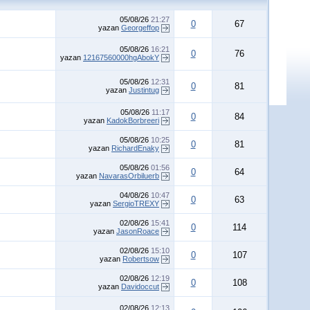
05/08/26
21:27
0
67
yazan
Georgeffop
05/08/26
16:21
0
76
yazan
12167560000hgAbokY
05/08/26
12:31
0
81
yazan
Justintug
05/08/26
11:17
0
84
yazan
KadokBorbreeri
05/08/26
10:25
0
81
yazan
RichardEnaky
05/08/26
01:56
0
64
yazan
NavarasOrbiluerb
04/08/26
10:47
0
63
yazan
SergioTREXY
02/08/26
15:41
0
114
yazan
JasonRoace
02/08/26
15:10
0
107
yazan
Robertsow
02/08/26
12:19
0
108
yazan
Davidoccut
02/08/26
12:13