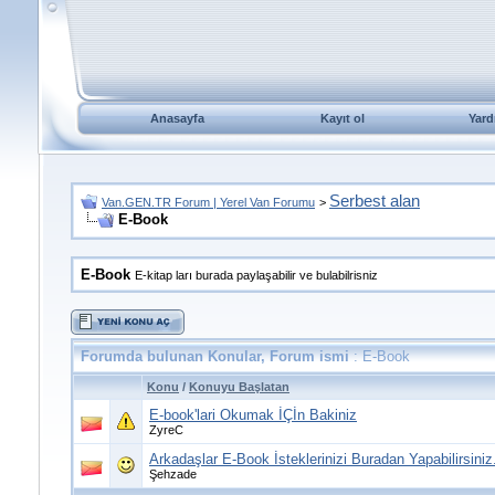
Anasayfa
Kayıt ol
Yard
Serbest alan
Van.GEN.TR Forum | Yerel Van Forumu
>
E-Book
E-Book
E-kitap ları burada paylaşabilir ve bulabilrisniz
Forumda bulunan Konular, Forum ismi
: E-Book
Konu
/
Konuyu Başlatan
E-book'lari Okumak İÇİn Bakiniz
ZyreC
Arkadaşlar E-Book İsteklerinizi Buradan Yapabilirsiniz.
Şehzade