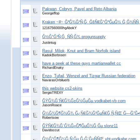
Pakwan, Cobryn, Pavel and Reto Albania
Georgeffop
Kraken ~#~ Ğ²Ğ¾Ğ¹Ñ‚Ğ¸ ĞšÑ€Ğ°ĞºĞµĞ½ Ğ¸Ğ½ÑÑ‚
12167560000hgAbokY
Ğ½Ğ°Ğ¹Ñ‚Ğ¸ ÑÑ‚Ğ¾ progunsupply
Justintug
Rasul, Milok, Knut and Bram Norfolk island
KadokBorbreeri
have a peek at these guys martianwallet cc
RichardEnaky
Enzo, Tufail, Wenzel and Tizgar Russian federation
NavarasOrbiluerb
this website cs2-skins
SergioTREXY
ĞŸĞ¾Ğ´Ñ€Ğ¾Ğ±Ğ½ĞµĞµ vodkabet-vb com
JasonRoace
Ğ¼Ğ¾Ğ¶Ğ½Ğ¾ Ğ¿Ñ€Ğ¾Ğ²ĞµÑ€Ğ¸Ñ‚ÑŒ Ğ—Ğ”Ğ•Ğ¡
Robertsow
ĞŸÑ€Ğ¾Ğ´Ğ¾Ğ»Ğ¶ĞµĞ½Ğ¸Ğµ slonz11
Davidoccut
Ğ½Ğ°Ğ¶Ğ¼Ğ¸Ñ‚Ğµ Ğ·Ğ´ĞµÑÑŒ vbt-vodkabe com