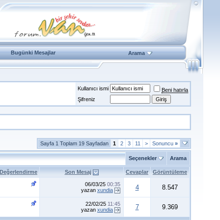
Bugünki Mesajlar
Arama
Kullanıcı ismi
Beni hatırla
Şifreniz
Sayfa 1 Toplam 19 Sayfadan
1
2
3
11
>
Sonuncu
»
Seçenekler
Arama
Değerlendirme
Son Mesaj
Cevaplar
Görüntüleme
06/03/25
00:35
4
8.547
yazan
xundia
22/02/25
11:45
7
9.369
yazan
xundia