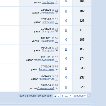
0
106
yazan
DwightBow
02/08/26
09:31
0
102
yazan
Urukditadella
02/08/26
01:15
0
126
yazan
JimmyMon
01/08/26
18:39
0
116
yazan
JimmyMon
01/08/26
11:56
0
105
yazan
Urukditadella
01/08/26
11:19
0
86
yazan
JimmyMon
28/07/26
11:12
0
174
yazan
Makasawarpdusa
27/07/26
05:59
0
233
yazan
Peraturzepay
25/07/26
22:13
0
237
yazan
AnthonyPrure
25/07/26
21:55
0
229
yazan
Oskoenuctuaft
Sayfa 1 Toplam 19 Sayfadan
1
2
3
11
>
Sonuncu
»