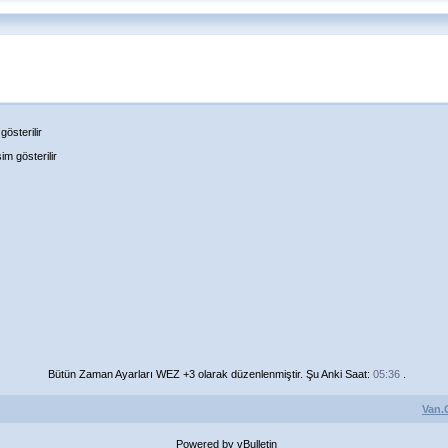
österilir
m gösterilir
Bütün Zaman Ayarları WEZ +3 olarak düzenlenmiştir. Şu Anki Saat:
05:36
.
Van.
Powered by vBulletin