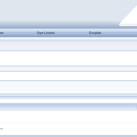
ım
Üye Listesi
Gruplar
..