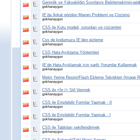
Genişlik ve Yüksekliğin Sınırlarını Belirlemek(min-wi
gokhanaygun
IE’da İkikat görülen Margin Problemi ve Çözümü
gokhanaygun
CSS ile Kutu modeli, sorunları ve çözümleri
gokhanaygun
Css de kodumuzu İE’den gizleme
gokhanaygun
CSS Hata Ayıklama Yöntemleri
gokhanaygun
IE’de Hata Ayıklamak için şartlı Yorumlar Kullanmak
gokhanaygun
Metin Yerine Resim/Flash Ekleme Teknikleri (Image 
gokhanaygun
CSS ile <hr /> Stil Vermek
gokhanaygun
CSS ile Erişilebilir Formlar Yapmak - II
gokhanaygun
CSS ile Erişilebilir Formlar Yapmak - I
gokhanaygun
CSS ile Tabloları şekillendirmek
gokhanaygun
CSS ile Sekmeli(Tab) Menü Yapımı