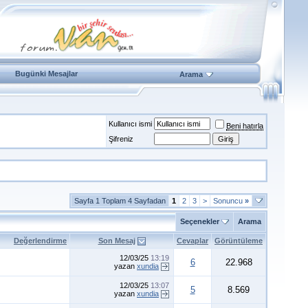
Bugünki Mesajlar
Arama
Kullanıcı ismi
Beni hatırla
Şifreniz
Sayfa 1 Toplam 4 Sayfadan
1
2
3
>
Sonuncu
»
Seçenekler
Arama
Değerlendirme
Son Mesaj
Cevaplar
Görüntüleme
12/03/25
13:19
6
22.968
yazan
xundia
12/03/25
13:07
5
8.569
yazan
xundia