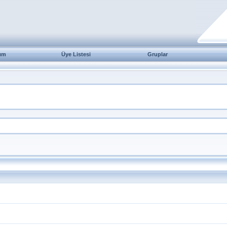
ım
Üye Listesi
Gruplar