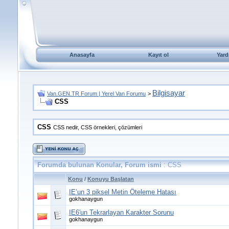
Anasayfa
Kayıt ol
Yard
Bilgisayar
Van.GEN.TR Forum | Yerel Van Forumu
>
CSS
CSS
CSS nedir, CSS örnekleri, çözümleri
Forumda bulunan Konular, Forum ismi
: CSS
Konu
/
Konuyu Başlatan
IE’un 3 piksel Metin Öteleme Hatası
gokhanaygun
IE6′un Tekrarlayan Karakter Sorunu
gokhanaygun