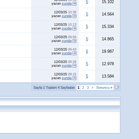
5
15.102
yazan
xundia
12/03/25
10:38
5
14.564
yazan
xundia
12/03/25
10:13
5
15.334
yazan
xundia
12/03/25
09:58
5
14.865
yazan
xundia
12/03/25
09:43
6
19.987
yazan
xundia
12/03/25
09:28
5
12.978
yazan
xundia
12/03/25
09:15
5
13.584
yazan
xundia
Sayfa 1 Toplam 4 Sayfadan
1
2
3
>
Sonuncu
»