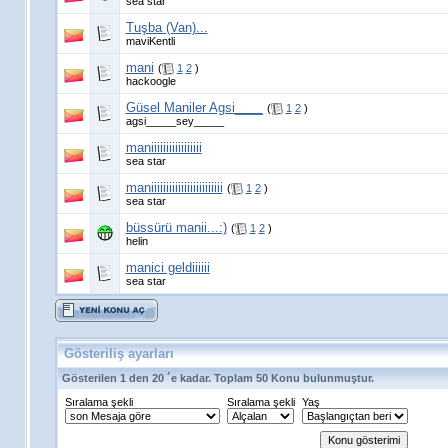
sea star
Tuşba (Van)...
maviKentli
mani
(
1
2
)
hackoogle
Güsel Maniler Agsi____
(
1
2
)
agsi_____sey_____
maniiiiiiiiiiiiiiiii
sea star
maniiiiiiiiiiiiiiiiiiiiiiii
(
1
2
)
sea star
büssürü manii...:)
(
1
2
)
helin
manici geldiiiiii
sea star
Gösteriliş ayarları
Gösterilen 1 den 20 ´e kadar. Toplam 50 Konu bulunmuştur.
Sıralama şekli
Sıralama şekli
Yaş