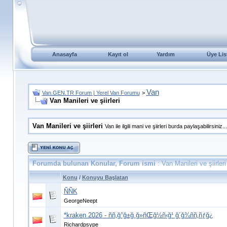
Anasayfa
Kayıt ol
Yardım
Üye Lis
Van
Van.GEN.TR Forum | Yerel Van Forumu
>
Van Manileri ve şiirleri
Van Manileri ve şiirleri
Van ile ilgili mani ve şiirleri burda paylaşabilirsiniz...
Forumda bulunan Konular, Forum ismi
: Van Manileri ve şiirleri
Konu
/
Konuyu Başlatan
ÑÑK
GeorgeNeept
*kraken 2026 - ññ‚ğ°ğ±ğ¸ğ»ñŒğ½ñ‹ğ¹ ğ´ğ¾ññ‚ñƒğ¿
Richardpsype