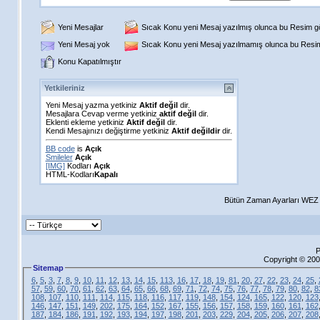
Yeni Mesajlar
Sıcak Konu yeni Mesaj yazılmış olunca bu Resim gös
Yeni Mesaj yok
Sıcak Konu yeni Mesaj yazılmamış olunca bu Resim 
Konu Kapatılmıştır
Yetkileriniz
Yeni Mesaj yazma yetkiniz
Aktif değil
dir.
Mesajlara Cevap verme yetkiniz
aktif değil
dir.
Eklenti ekleme yetkiniz
Aktif değil
dir.
Kendi Mesajınızı değiştirme yetkiniz
Aktif değildir
dir.
BB code
is
Açık
Smileler
Açık
[IMG]
Kodları
Açık
HTML-Kodları
Kapalı
Bütün Zaman Ayarları WEZ +
P
Copyright © 200
Sitemap
6
,
5
,
3
,
7
,
8
,
9
,
10
,
11
,
12
,
13
,
14
,
15
,
113
,
16
,
17
,
18
,
19
,
81
,
20
,
27
,
22
,
23
,
24
,
25
,
57
,
59
,
60
,
70
,
61
,
62
,
63
,
64
,
65
,
66
,
68
,
69
,
71
,
72
,
74
,
75
,
76
,
77
,
78
,
79
,
80
,
82
,
8
108
,
107
,
110
,
111
,
114
,
115
,
118
,
116
,
117
,
119
,
148
,
154
,
124
,
165
,
122
,
120
,
123
146
,
147
,
151
,
149
,
202
,
175
,
164
,
152
,
167
,
155
,
156
,
157
,
158
,
159
,
160
,
161
,
162
187
,
184
,
186
,
191
,
192
,
193
,
194
,
197
,
198
,
201
,
203
,
229
,
204
,
205
,
206
,
207
,
208