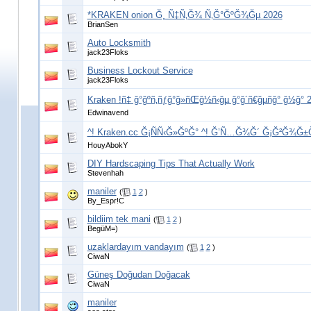
*KRAKEN onion Ğ¸ Ñ‡Ñ‚Ğ¾ Ñ‚Ğ°ĞºĞ¾Ğµ 2026
BrianSen
Auto Locksmith
jack23Floks
Business Lockout Service
jack23Floks
Kraken !ñ‡ ğ°ğºñ‚ñƒğ°ğ»ñŒğ½ñ‹ğµ ğ°ğ´ñ€ğµñğ° ğ½ğ° 
Edwinavend
^! Kraken.cc Ğ¡ÑÑ‹Ğ»ĞºĞ° ^! Ğ’Ñ…Ğ¾Ğ´ Ğ¡Ğ²Ğ¾Ğ
HouyAbokY
DIY Hardscaping Tips That Actually Work
Stevenhah
maniler
(
1
2
)
By_Espr!C
bildiim tek mani
(
1
2
)
BegüM=)
uzaklardayım vandayım
(
1
2
)
CiwaN
Güneş Doğudan Doğacak
CiwaN
maniler