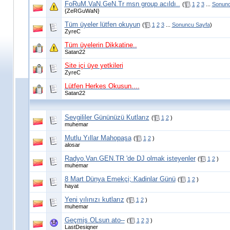
FoRuM.VaN.GeN.Tr msn group acıldı..
(
1
2
3
...
Sonunc
{ZeRGuWaN}
Tüm üyeler lütfen okuyun
(
1
2
3
...
Sonuncu Sayfa
)
ZyreC
Tüm üyelerin Dikkatine..
Satan22
Site içi üye yetkileri
ZyreC
Lütfen Herkes Okusun....
Satan22
Sevgililer Gününüzü Kutlarız
(
1
2
)
muhemar
Mutlu Yıllar Mahopaşa
(
1
2
)
alosar
Radyo.Van.GEN.TR 'de DJ olmak isteyenler
(
1
2
)
muhemar
8 Mart Dünya Emekçi; Kadinlar Günü
(
1
2
)
hayat
Yeni yılınızı kutlarız
(
1
2
)
muhemar
Geçmiş OLsun ato--
(
1
2
3
)
LastDesiqner