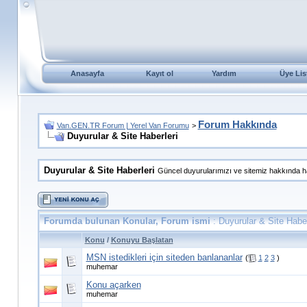
Anasayfa
Kayıt ol
Yardım
Üye Lis
Forum Hakkında
Van.GEN.TR Forum | Yerel Van Forumu
>
Duyurular & Site Haberleri
Duyurular & Site Haberleri
Güncel duyurularımızı ve sitemiz hakkında ha
Forumda bulunan Konular, Forum ismi
: Duyurular & Site Haber
Konu
/
Konuyu Başlatan
MSN istedikleri için siteden banlananlar
(
1
2
3
)
muhemar
Konu açarken
muhemar