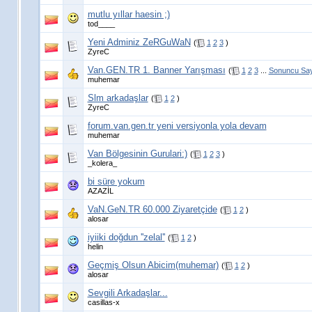
mutlu yıllar haesin ;)
tod____
Yeni Adminiz ZeRGuWaN
(
1
2
3
)
ZyreC
Van.GEN.TR 1. Banner Yarışması
(
1
2
3
...
Sonuncu Sa
muhemar
Slm arkadaşlar
(
1
2
)
ZyreC
forum.van.gen.tr yeni versiyonla yola devam
muhemar
Van Bölgesinin Gurulari:)
(
1
2
3
)
_kolera_
bi süre yokum
AZAZİL
VaN.GeN.TR 60.000 Ziyaretçide
(
1
2
)
alosar
iyiiki doğdun ''zelal''
(
1
2
)
helin
Geçmiş Olsun Abicim(muhemar)
(
1
2
)
alosar
Sevgili Arkadaşlar...
casillas-x