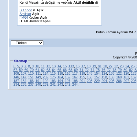
Kendi Mesajınızı değiştirme yetkiniz
Aktif değildir
dir.
BB code
is
Açık
Smileler
Açık
[IMG]
Kodları
Açık
HTML-Kodları
Kapalı
Bütün Zaman Ayarları WEZ +
P
Copyright © 200
Sitemap
6
,
5
,
3
,
7
,
8
,
9
,
10
,
11
,
12
,
13
,
14
,
15
,
113
,
16
,
17
,
18
,
19
,
81
,
20
,
27
,
22
,
23
,
24
,
25
,
57
,
59
,
60
,
70
,
61
,
62
,
63
,
64
,
65
,
66
,
68
,
69
,
71
,
72
,
74
,
75
,
76
,
77
,
78
,
79
,
80
,
82
,
8
108
,
107
,
110
,
111
,
114
,
115
,
118
,
116
,
117
,
119
,
148
,
154
,
124
,
165
,
122
,
120
,
123
146
,
147
,
151
,
149
,
202
,
175
,
164
,
152
,
167
,
155
,
156
,
157
,
158
,
159
,
160
,
161
,
162
187
,
184
,
186
,
191
,
192
,
193
,
194
,
197
,
198
,
201
,
203
,
229
,
204
,
205
,
206
,
207
,
208
234
,
235
,
237
,
240
,
239
,
241
,
243
,
242
,
244
,