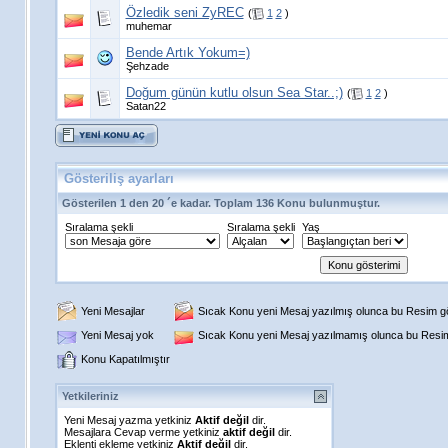
Özledik seni ZyREC
(
1
2
)
muhemar
Bende Artık Yokum=)
Şehzade
Doğum günün kutlu olsun Sea Star..;)
(
1
2
)
Satan22
Gösteriliş ayarları
Gösterilen 1 den 20 ´e kadar. Toplam 136 Konu bulunmuştur.
Sıralama şekli
Sıralama şekli
Yaş
Yeni Mesajlar
Sıcak Konu yeni Mesaj yazılmış olunca bu Resim gös
Yeni Mesaj yok
Sıcak Konu yeni Mesaj yazılmamış olunca bu Resim 
Konu Kapatılmıştır
Yetkileriniz
Yeni Mesaj yazma yetkiniz
Aktif değil
dir.
Mesajlara Cevap verme yetkiniz
aktif değil
dir.
Eklenti ekleme yetkiniz
Aktif değil
dir.