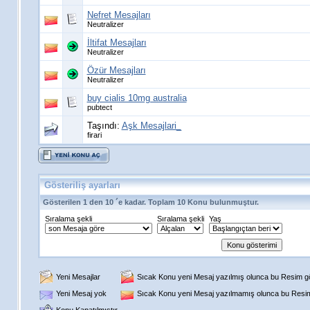
Nefret Mesajları
Neutralizer
İltifat Mesajları
Neutralizer
Özür Mesajları
Neutralizer
buy cialis 10mg australia
pubtect
Taşındı:
Aşk Mesajlari_
firari
Gösteriliş ayarları
Gösterilen 1 den 10 ´e kadar. Toplam 10 Konu bulunmuştur.
Sıralama şekli
Sıralama şekli
Yaş
Yeni Mesajlar
Sıcak Konu yeni Mesaj yazılmış olunca bu Resim gös
Yeni Mesaj yok
Sıcak Konu yeni Mesaj yazılmamış olunca bu Resim 