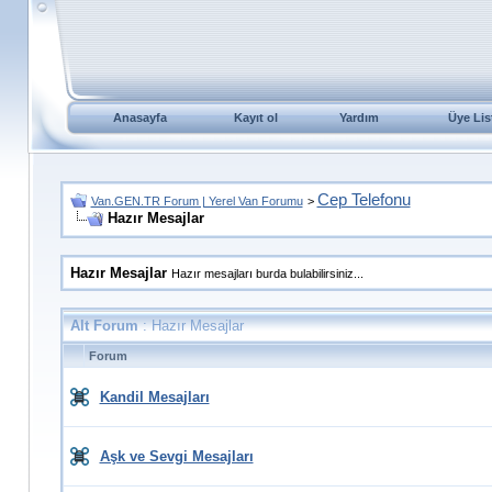
Anasayfa
Kayıt ol
Yardım
Üye Lis
Cep Telefonu
Van.GEN.TR Forum | Yerel Van Forumu
>
Hazır Mesajlar
Hazır Mesajlar
Hazır mesajları burda bulabilirsiniz...
Alt Forum
: Hazır Mesajlar
Forum
Kandil Mesajları
Aşk ve Sevgi Mesajları