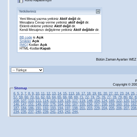
Konu Kapatılmıştır
Yetkileriniz
Yeni Mesaj yazma yetkiniz
Aktif değil
dir.
Mesajlara Cevap verme yetkiniz
aktif değil
dir.
Eklenti ekleme yetkiniz
Aktif değil
dir.
Kendi Mesajınızı değiştirme yetkiniz
Aktif değildir
dir.
BB code
is
Açık
Smileler
Açık
[IMG]
Kodları
Açık
HTML-Kodları
Kapalı
Bütün Zaman Ayarları WEZ +
P
Copyright © 200
Sitemap
6
,
5
,
3
,
7
,
8
,
9
,
10
,
11
,
12
,
13
,
14
,
15
,
113
,
16
,
17
,
18
,
19
,
81
,
20
,
27
,
22
,
23
,
24
,
25
,
57
,
59
,
60
,
70
,
61
,
62
,
63
,
64
,
65
,
66
,
68
,
69
,
71
,
72
,
74
,
75
,
76
,
77
,
78
,
79
,
80
,
82
,
8
108
,
107
,
110
,
111
,
114
,
115
,
118
,
116
,
117
,
119
,
148
,
154
,
124
,
165
,
122
,
120
,
123
146
,
147
,
151
,
149
,
202
,
175
,
164
,
152
,
167
,
155
,
156
,
157
,
158
,
159
,
160
,
161
,
162
187
,
184
,
186
,
191
,
192
,
193
,
194
,
197
,
198
,
201
,
203
,
229
,
204
,
205
,
206
,
207
,
208
234
,
235
,
237
,
240
,
239
,
241
,
243
,
242
,
244
,