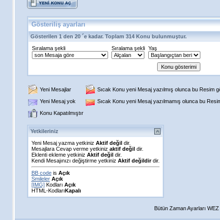
Gösteriliş ayarları
Gösterilen 1 den 20 ´e kadar. Toplam 314 Konu bulunmuştur.
Sıralama şekli
Sıralama şekli
Yaş
Yeni Mesajlar
Sıcak Konu yeni Mesaj yazılmış olunca bu Resim gös
Yeni Mesaj yok
Sıcak Konu yeni Mesaj yazılmamış olunca bu Resim 
Konu Kapatılmıştır
Yetkileriniz
Yeni Mesaj yazma yetkiniz
Aktif değil
dir.
Mesajlara Cevap verme yetkiniz
aktif değil
dir.
Eklenti ekleme yetkiniz
Aktif değil
dir.
Kendi Mesajınızı değiştirme yetkiniz
Aktif değildir
dir.
BB code
is
Açık
Smileler
Açık
[IMG]
Kodları
Açık
HTML-Kodları
Kapalı
Bütün Zaman Ayarları WEZ +