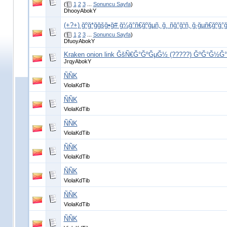
(
1
2
3
...
Sonuncu Sayfa
)
DhooyAbokY
(+?+) ğºğ*ğğšğ•ğ# ğ¼ğ°ñ€ğºğµñ‚ ğ¸ ñğ°ğ¹ñ‚ ğ·ğµñ€ğ
(
1
2
3
...
Sonuncu Sayfa
)
DfuoyAbokY
Kraken onion link ĞšÑ€Ğ°ĞºĞµĞ½ (?????) ĞºĞ°Ğ½Ğ
JrqyAbokY
ÑÑK
ViolaKdTib
ÑÑK
ViolaKdTib
ÑÑK
ViolaKdTib
ÑÑK
ViolaKdTib
ÑÑK
ViolaKdTib
ÑÑK
ViolaKdTib
ÑÑK