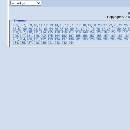
P
Copyright © 200
Sitemap
6
,
5
,
3
,
7
,
8
,
9
,
10
,
11
,
12
,
13
,
14
,
15
,
113
,
16
,
17
,
18
,
19
,
81
,
20
,
27
,
22
,
23
,
24
,
25
,
57
,
59
,
60
,
70
,
61
,
62
,
63
,
64
,
65
,
66
,
68
,
69
,
71
,
72
,
74
,
75
,
76
,
77
,
78
,
79
,
80
,
82
,
8
108
,
107
,
110
,
111
,
114
,
115
,
118
,
116
,
117
,
119
,
148
,
154
,
124
,
165
,
122
,
120
,
123
146
,
147
,
151
,
149
,
202
,
175
,
164
,
152
,
167
,
155
,
156
,
157
,
158
,
159
,
160
,
161
,
162
187
,
184
,
186
,
191
,
192
,
193
,
194
,
197
,
198
,
201
,
203
,
229
,
204
,
205
,
206
,
207
,
208
234
,
235
,
237
,
240
,
239
,
241
,
243
,
242
,
244
,