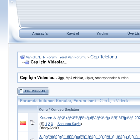
Anasayfa
Kayıt ol
Yardım
Üye Lis
Cep Telefonu
Van.GEN.TR Forum | Yerel Van Forumu
>
Cep İçin Videolar...
Cep İçin Videolar...
3gp, Mp4 vidolar, klipler, smartphoneler burdan...
Forumda bulunan Konular, Forum ismi
: Cep İçin Videolar...
Konu
/
Konuyu Başlatan
Kraken & ğ¾ğ±ğ½ğ¾ğ²ğ»ğµğ½ğ½ñ‹ğµ ğ°ğ´ñ€ğµñğ° 202
(
1
2
3
...
Sonuncu Sayfa
)
DhooyAbokY
& ğºğ*ğğšğ•ğ# ñññ‹ğ»ğºğ° ğ½ğ° ñğ°ğ¹ñ‚ ğ¸ ğ½ğµ ğ·ğ°