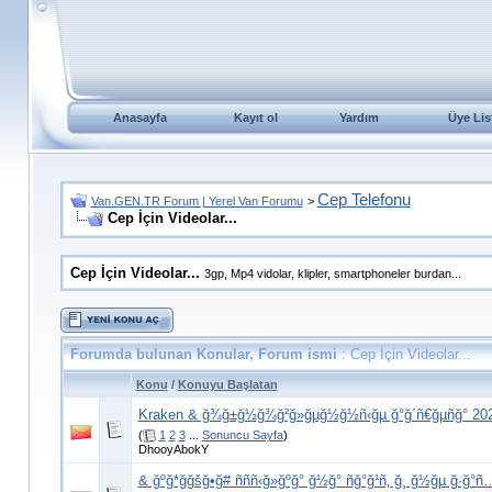
Anasayfa
Kayıt ol
Yardım
Üye Lis
Cep Telefonu
Van.GEN.TR Forum | Yerel Van Forumu
>
Cep İçin Videolar...
Cep İçin Videolar...
3gp, Mp4 vidolar, klipler, smartphoneler burdan...
Forumda bulunan Konular, Forum ismi
: Cep İçin Videolar...
Konu
/
Konuyu Başlatan
Kraken & ğ¾ğ±ğ½ğ¾ğ²ğ»ğµğ½ğ½ñ‹ğµ ğ°ğ´ñ€ğµñğ° 202
(
1
2
3
...
Sonuncu Sayfa
)
DhooyAbokY
& ğºğ*ğğšğ•ğ# ñññ‹ğ»ğºğ° ğ½ğ° ñğ°ğ¹ñ‚ ğ¸ ğ½ğµ ğ·ğ°