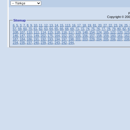
P
Copyright © 200
Sitemap
6
,
5
,
3
,
7
,
8
,
9
,
10
,
11
,
12
,
13
,
14
,
15
,
113
,
16
,
17
,
18
,
19
,
81
,
20
,
27
,
22
,
23
,
24
,
25
,
57
,
59
,
60
,
70
,
61
,
62
,
63
,
64
,
65
,
66
,
68
,
69
,
71
,
72
,
74
,
75
,
76
,
77
,
78
,
79
,
80
,
82
,
8
108
,
107
,
110
,
111
,
114
,
115
,
118
,
116
,
117
,
119
,
148
,
154
,
124
,
165
,
122
,
120
,
123
146
,
147
,
151
,
149
,
202
,
175
,
164
,
152
,
167
,
155
,
156
,
157
,
158
,
159
,
160
,
161
,
162
187
,
184
,
186
,
191
,
192
,
193
,
194
,
197
,
198
,
201
,
203
,
229
,
204
,
205
,
206
,
207
,
208
234
,
235
,
237
,
240
,
239
,
241
,
243
,
242
,
244
,