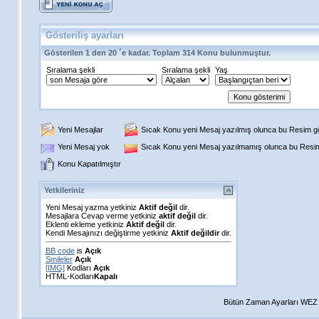
Gösteriliş ayarları
Gösterilen 1 den 20 ´e kadar. Toplam 314 Konu bulunmuştur.
Sıralama şekli
Sıralama şekli
Yaş
Yeni Mesajlar
Sıcak Konu yeni Mesaj yazılmış olunca bu Resim gös
Yeni Mesaj yok
Sıcak Konu yeni Mesaj yazılmamış olunca bu Resim 
Konu Kapatılmıştır
Yetkileriniz
Yeni Mesaj yazma yetkiniz
Aktif değil
dir.
Mesajlara Cevap verme yetkiniz
aktif değil
dir.
Eklenti ekleme yetkiniz
Aktif değil
dir.
Kendi Mesajınızı değiştirme yetkiniz
Aktif değildir
dir.
BB code
is
Açık
Smileler
Açık
[IMG]
Kodları
Açık
HTML-Kodları
Kapalı
Bütün Zaman Ayarları WEZ +