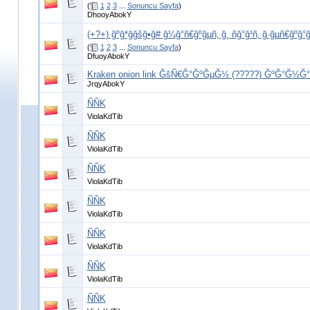
(
1
2
3
...
Sonuncu Sayfa
)
DhooyAbokY
(+?+) ğºğ*ğğšğ•ğ# ğ¼ğ°ñ€ğºğµñ‚ ğ¸ ñğ°ğ¹ñ‚ ğ·ğµñ€ğ
(
1
2
3
...
Sonuncu Sayfa
)
DfuoyAbokY
Kraken onion link ĞšÑ€Ğ°ĞºĞµĞ½ (?????) ĞºĞ°Ğ½Ğ
JrqyAbokY
ÑÑK
ViolaKdTib
ÑÑK
ViolaKdTib
ÑÑK
ViolaKdTib
ÑÑK
ViolaKdTib
ÑÑK
ViolaKdTib
ÑÑK
ViolaKdTib
ÑÑK