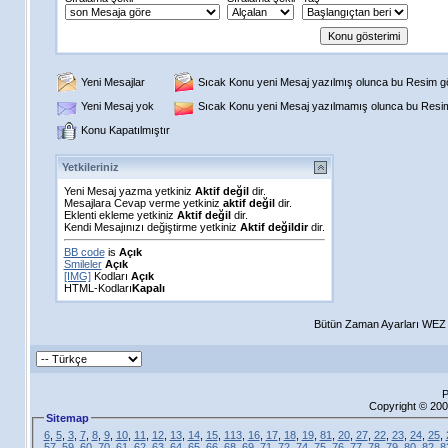
Yeni Mesajlar
Sıcak Konu yeni Mesaj yazılmış olunca bu Resim gös
Yeni Mesaj yok
Sıcak Konu yeni Mesaj yazılmamış olunca bu Resim 
Konu Kapatılmıştır
Yetkileriniz
Yeni Mesaj yazma yetkiniz
Aktif değil
dir.
Mesajlara Cevap verme yetkiniz
aktif değil
dir.
Eklenti ekleme yetkiniz
Aktif değil
dir.
Kendi Mesajınızı değiştirme yetkiniz
Aktif değildir
dir.
BB code
is
Açık
Smileler
Açık
[IMG]
Kodları
Açık
HTML-Kodları
Kapalı
Bütün Zaman Ayarları WEZ +
P
Copyright © 200
Sitemap
6
,
5
,
3
,
7
,
8
,
9
,
10
,
11
,
12
,
13
,
14
,
15
,
113
,
16
,
17
,
18
,
19
,
81
,
20
,
27
,
22
,
23
,
24
,
25
,
57
,
59
,
60
,
70
,
61
,
62
,
63
,
64
,
65
,
66
,
68
,
69
,
71
,
72
,
74
,
75
,
76
,
77
,
78
,
79
,
80
,
82
,
8