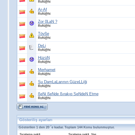
RoN@hi
Ar-Af
RoN@hi
Zor 0LaN ?
RoN@hi
Tövße
RoN@hi
DeLi
RoN@hi
HüzüN
RoN@hi
Merhamet
RoN@hi
Su DamLaLarının GüzeLLiği
RoN@hi
ßeNi ßeNde ßırakıp SeNdeN Etme
RoN@hi
Gösteriliş ayarları
Gösterilen 1 den 20 ´e kadar. Toplam 144 Konu bulunmuştur.
Sıralama şekli
Sıralama şekli
Yaş