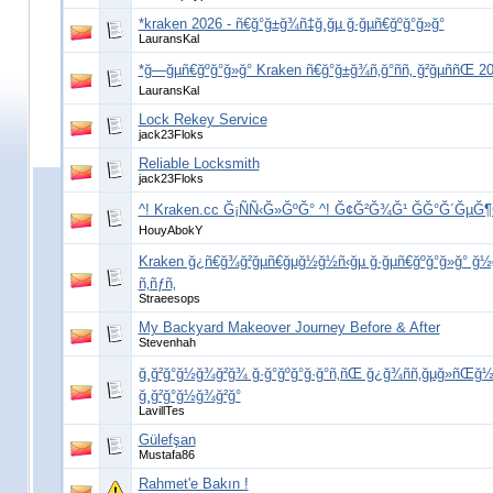
*kraken 2026 - ñ€ğ°ğ±ğ¾ñ‡ğ¸ğµ ğ·ğµñ€ğºğ°ğ»ğ°
LauransKal
*ğ—ğµñ€ğºğ°ğ»ğ° Kraken ñ€ğ°ğ±ğ¾ñ‚ğ°ññ‚ ğ²ğµññŒ 2
LauransKal
Lock Rekey Service
jack23Floks
Reliable Locksmith
jack23Floks
^! Kraken.cc Ğ¡ÑÑ‹Ğ»ĞºĞ° ^! Ğ¢Ğ²Ğ¾Ğ¹ ĞĞ°Ğ´ĞµĞ
HouyAbokY
Kraken ğ¿ñ€ğ¾ğ²ğµñ€ğµğ½ğ½ñ‹ğµ ğ·ğµñ€ğºğ°ğ»ğ° ğ½ğ
ñ‚ñƒñ‚
Straeesops
My Backyard Makeover Journey Before & After
Stevenhah
ğ¸ğ²ğ°ğ½ğ¾ğ²ğ¾ ğ·ğ°ğºğ°ğ·ğ°ñ‚ñŒ ğ¿ğ¾ññ‚ğµğ»ñŒğ
ğ¸ğ²ğ°ğ½ğ¾ğ²ğ°
LavillTes
Gülefşan
Mustafa86
Rahmet'e Bakın !