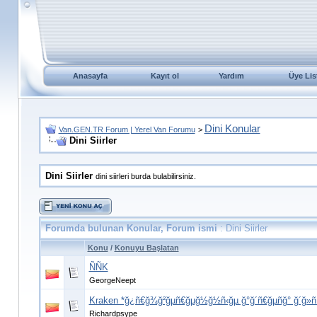
Anasayfa
Kayıt ol
Yardım
Üye Lis
Dini Konular
Van.GEN.TR Forum | Yerel Van Forumu
>
Dini Siirler
Dini Siirler
dini siirleri burda bulabilirsiniz.
Forumda bulunan Konular, Forum ismi
: Dini Siirler
Konu
/
Konuyu Başlatan
ÑÑK
GeorgeNeept
Kraken *ğ¿ñ€ğ¾ğ²ğµñ€ğµğ½ğ½ñ‹ğµ ğ°ğ´ñ€ğµñğ° ğ´ğ»ñ
Richardpsype