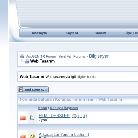
Anasayfa
Kayıt ol
Yardım
Üye Lis
Bilgisayar
Van.GEN.TR Forum | Yerel Van Forumu
>
Web Tasarım
Web Tasarım
Web tasarımıyla ilgili bilgiler burda...
Forumda bulunan Konular, Forum ismi
: Web Tasarım
Konu
/
Konuyu Başlatan
HTML DERSLERi
(
1
2
3
)
ZyreC
ArkadaşLar YardIm Lütfen :)