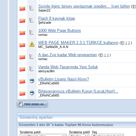
Sizinle ilginc birsey paylasmak istedim... İçeri lütfen
(
Satan22
Flash 8 kaynak kitap
Şehzade
1000 Web Page Buttons
sertac
WEB PAGE MAKER 2.3.1 TÜRKÇE kullanım
(
1
2
)
MC_SaWaSh_K.A.N
A dan Zye kadar Web programları
(
1
2
)
sertac
Vanda Web Tasarımda Yeni Soluk
atesyazilim
vBulletin Lisans Nasıl Alınır?
_EReNCaN65
Bilgisayarınıza vBulletin Kurun [LocaLHost]...
_EReNCaN65
Gösteriliş ayarları
Gösterilen 1 den 20 ´e kadar. Toplam 96 Konu bulunmuştur.
Sıralama şekli
Sıralama şekli
Yaş