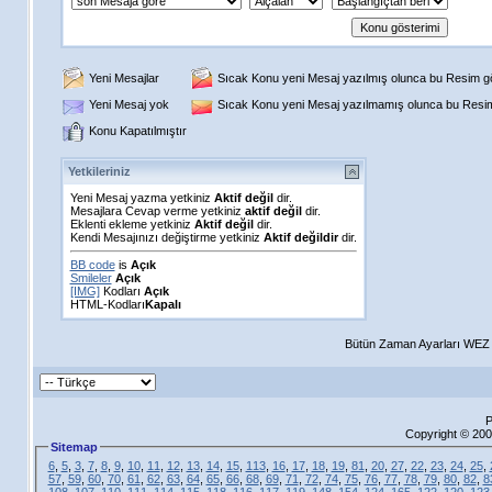
Yeni Mesajlar
Sıcak Konu yeni Mesaj yazılmış olunca bu Resim gös
Yeni Mesaj yok
Sıcak Konu yeni Mesaj yazılmamış olunca bu Resim 
Konu Kapatılmıştır
Yetkileriniz
Yeni Mesaj yazma yetkiniz
Aktif değil
dir.
Mesajlara Cevap verme yetkiniz
aktif değil
dir.
Eklenti ekleme yetkiniz
Aktif değil
dir.
Kendi Mesajınızı değiştirme yetkiniz
Aktif değildir
dir.
BB code
is
Açık
Smileler
Açık
[IMG]
Kodları
Açık
HTML-Kodları
Kapalı
Bütün Zaman Ayarları WEZ +
P
Copyright © 200
Sitemap
6
,
5
,
3
,
7
,
8
,
9
,
10
,
11
,
12
,
13
,
14
,
15
,
113
,
16
,
17
,
18
,
19
,
81
,
20
,
27
,
22
,
23
,
24
,
25
,
57
,
59
,
60
,
70
,
61
,
62
,
63
,
64
,
65
,
66
,
68
,
69
,
71
,
72
,
74
,
75
,
76
,
77
,
78
,
79
,
80
,
82
,
8
108
,
107
,
110
,
111
,
114
,
115
,
118
,
116
,
117
,
119
,
148
,
154
,
124
,
165
,
122
,
120
,
123