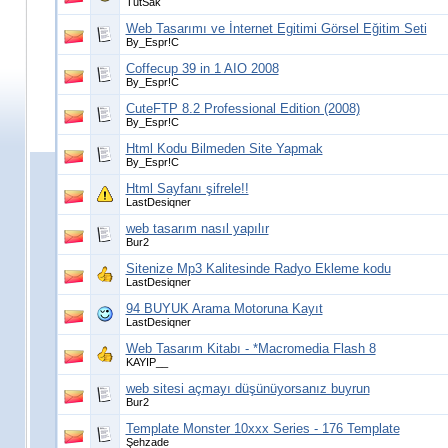
TutSak
Web Tasarımı ve İnternet Egitimi Görsel Eğitim Seti
By_Espr!C
Coffecup 39 in 1 AIO 2008
By_Espr!C
CuteFTP 8.2 Professional Edition (2008)
By_Espr!C
Html Kodu Bilmeden Site Yapmak
By_Espr!C
Html Sayfanı şifrele!!
LastDesiqner
web tasarım nasıl yapılır
Bur2
Sitenize Mp3 Kalitesinde Radyo Ekleme kodu
LastDesiqner
94 BUYUK Arama Motoruna Kayıt
LastDesiqner
Web Tasarım Kitabı - *Macromedia Flash 8
KAYIP__
web sitesi açmayı düşünüyorsanız buyrun
Bur2
Template Monster 10xxx Series - 176 Template
Şehzade