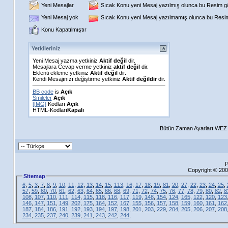
Yeni Mesajlar
Sıcak Konu yeni Mesaj yazılmış olunca bu Resim gös
Yeni Mesaj yok
Sıcak Konu yeni Mesaj yazılmamış olunca bu Resim 
Konu Kapatılmıştır
Yetkileriniz
Yeni Mesaj yazma yetkiniz
Aktif değil
dir.
Mesajlara Cevap verme yetkiniz
aktif değil
dir.
Eklenti ekleme yetkiniz
Aktif değil
dir.
Kendi Mesajınızı değiştirme yetkiniz
Aktif değildir
dir.
BB code
is
Açık
Smileler
Açık
[IMG]
Kodları
Açık
HTML-Kodları
Kapalı
Bütün Zaman Ayarları WEZ +
P
Copyright © 200
Sitemap
6
,
5
,
3
,
7
,
8
,
9
,
10
,
11
,
12
,
13
,
14
,
15
,
113
,
16
,
17
,
18
,
19
,
81
,
20
,
27
,
22
,
23
,
24
,
25
,
57
,
59
,
60
,
70
,
61
,
62
,
63
,
64
,
65
,
66
,
68
,
69
,
71
,
72
,
74
,
75
,
76
,
77
,
78
,
79
,
80
,
82
,
8
108
,
107
,
110
,
111
,
114
,
115
,
118
,
116
,
117
,
119
,
148
,
154
,
124
,
165
,
122
,
120
,
123
146
,
147
,
151
,
149
,
202
,
175
,
164
,
152
,
167
,
155
,
156
,
157
,
158
,
159
,
160
,
161
,
162
187
,
184
,
186
,
191
,
192
,
193
,
194
,
197
,
198
,
201
,
203
,
229
,
204
,
205
,
206
,
207
,
208
234
,
235
,
237
,
240
,
239
,
241
,
243
,
242
,
244
,