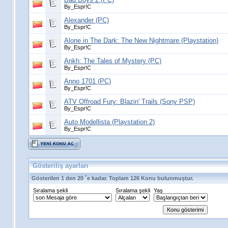
By_Espr!C
Alexander (PC)
By_Espr!C
Alone in The Dark: The New Nightmare (Playstation)
By_Espr!C
Ankh: The Tales of Mystery (PC)
By_Espr!C
Anno 1701 (PC)
By_Espr!C
ATV Offroad Fury: Blazin' Trails (Sony PSP)
By_Espr!C
Auto Modellista (Playstation 2)
By_Espr!C
Gösteriliş ayarları
Gösterilen 1 den 20 ´e kadar. Toplam 126 Konu bulunmuştur.
Sıralama şekli
Sıralama şekli
Yaş