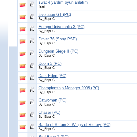
swat 4 yardım oyun anlatım
firari
Evolution GT (PC)
By_Espr!C
Europa Universalis 3 (PC)
By_Espr!C
Driver 76 (Sony PSP)
By_Espr!C
Dungeon Siege II (PC)
By_Espr!C
Doom 3 (PC)
By_Espr!C
Dark Eden (PC)
By_Espr!C
Championship Manager 2008 (PC)
By_Espr!C
Catwoman (PC)
By_Espr!C
Chaser (PC)
By_Espr!C
Battle of Britain 2: Wings of Victory (PC)
By_Espr!C
Bad Boys 2 (PC)