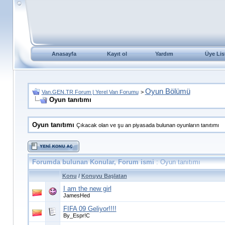
Anasayfa
Kayıt ol
Yardım
Üye Lis
Oyun Bölümü
Van.GEN.TR Forum | Yerel Van Forumu
>
Oyun tanıtımı
Oyun tanıtımı
Çıkacak olan ve şu an piyasada bulunan oyunların tanıtımı
Forumda bulunan Konular, Forum ismi
: Oyun tanıtımı
Konu
/
Konuyu Başlatan
I am the new girl
JamesHed
FIFA 09 Geliyor!!!!
By_Espr!C