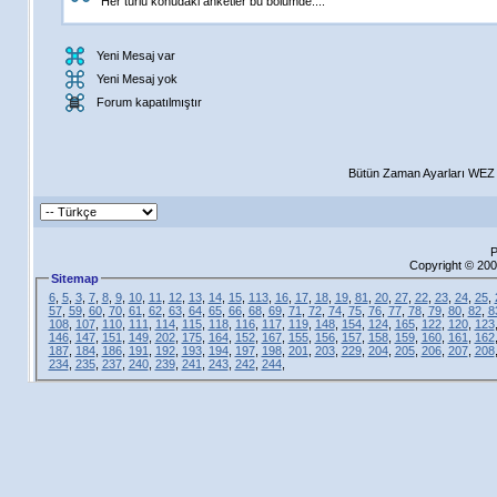
Her türlü konudaki anketler bu bölümde....
Yeni Mesaj var
Yeni Mesaj yok
Forum kapatılmıştır
Bütün Zaman Ayarları WEZ +
P
Copyright © 200
Sitemap
6
,
5
,
3
,
7
,
8
,
9
,
10
,
11
,
12
,
13
,
14
,
15
,
113
,
16
,
17
,
18
,
19
,
81
,
20
,
27
,
22
,
23
,
24
,
25
,
57
,
59
,
60
,
70
,
61
,
62
,
63
,
64
,
65
,
66
,
68
,
69
,
71
,
72
,
74
,
75
,
76
,
77
,
78
,
79
,
80
,
82
,
8
108
,
107
,
110
,
111
,
114
,
115
,
118
,
116
,
117
,
119
,
148
,
154
,
124
,
165
,
122
,
120
,
123
146
,
147
,
151
,
149
,
202
,
175
,
164
,
152
,
167
,
155
,
156
,
157
,
158
,
159
,
160
,
161
,
162
187
,
184
,
186
,
191
,
192
,
193
,
194
,
197
,
198
,
201
,
203
,
229
,
204
,
205
,
206
,
207
,
208
234
,
235
,
237
,
240
,
239
,
241
,
243
,
242
,
244
,