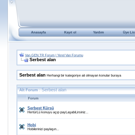
Anasayfa
Kayıt ol
Yardım
Üye Lis
Van.GEN.TR Forum | Yerel Van Forumu
Serbest alan
Serbest alan
Herhangi bir kategoriye ait olmayan konular buraya
Serbest alan
Alt Forum
:
Forum
Serbest Kürsü
HertürLü konuyu açıp payLaşabiLirsiniz...
Hobi
Hobilerinizi paylaşın...