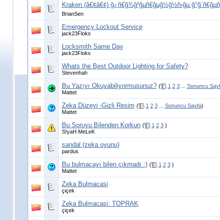
Kraken (â€¢â€¢) ğ¿ñ€ğ¾ğ²ğµñ€ğµğ½ğ½ñ‹ğµ ğ°ğ´ñ€ğµñ
BrianSen
Emergency Lockout Service
jack23Floks
Locksmith Same Day
jack23Floks
Whats the Best Outdoor Lighting for Safety?
Stevenhah
Bu Yazıyı Okuyabiliyormusunuz?
(
1
2
3
...
Sonuncu Say
Mattet
Zeka Düzeyi -Gizli Resim
(
1
2
3
...
Sonuncu Sayfa
)
Mattet
Bu Soruyu Bilenden Korkun
(
1
2
3
)
S!yaH MeLeK
sandal (zeka oyunu)
pardus
Bu bulmacayı bilen çıkmadı :)
(
1
2
3
)
Mattet
Zeka Bulmacasi
çiçek
Zeka Bulmacasi: TOPRAK
çiçek