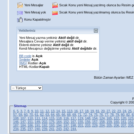
Yeni Mesajlar
Sıcak Konu yeni Mesaj yazılmış olunca bu Resim gös
Yeni Mesaj yok
Sıcak Konu yeni Mesaj yazılmamış olunca bu Resim 
Konu Kapatılmıştır
Yetkileriniz
Yeni Mesaj yazma yetkiniz
Aktif değil
dir.
Mesajlara Cevap verme yetkiniz
aktif değil
dir.
Eklenti ekleme yetkiniz
Aktif değil
dir.
Kendi Mesajınızı değiştirme yetkiniz
Aktif değildir
dir.
BB code
is
Açık
Smileler
Açık
[IMG]
Kodları
Açık
HTML-Kodları
Kapalı
Bütün Zaman Ayarları WEZ +
P
Copyright © 200
Sitemap
6
,
5
,
3
,
7
,
8
,
9
,
10
,
11
,
12
,
13
,
14
,
15
,
113
,
16
,
17
,
18
,
19
,
81
,
20
,
27
,
22
,
23
,
24
,
25
,
57
,
59
,
60
,
70
,
61
,
62
,
63
,
64
,
65
,
66
,
68
,
69
,
71
,
72
,
74
,
75
,
76
,
77
,
78
,
79
,
80
,
82
,
8
108
,
107
,
110
,
111
,
114
,
115
,
118
,
116
,
117
,
119
,
148
,
154
,
124
,
165
,
122
,
120
,
123
146
,
147
,
151
,
149
,
202
,
175
,
164
,
152
,
167
,
155
,
156
,
157
,
158
,
159
,
160
,
161
,
162
187
,
184
,
186
,
191
,
192
,
193
,
194
,
197
,
198
,
201
,
203
,
229
,
204
,
205
,
206
,
207
,
208
234
,
235
,
237
,
240
,
239
,
241
,
243
,
242
,
244
,