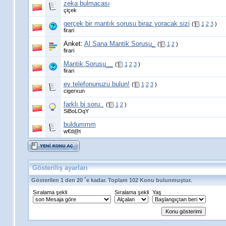
zeka bulmacası
çiçek
gerçek bir mantık sorusu biraz yoracak sizi
(
1
2
3
)
firari
Anket:
Al Sana Mantik Sorusu_
(
1
2
)
firari
Mantik Sorusu__
(
1
2
3
)
firari
ev telefonunuzu bulun!
(
1
2
3
)
cigerxun
farklı bi soru..
(
1
2
)
SiBoLOqY
buldummm
w€d@t
Gösteriliş ayarları
Gösterilen 1 den 20 ´e kadar. Toplam 102 Konu bulunmuştur.
Sıralama şekli
Sıralama şekli
Yaş