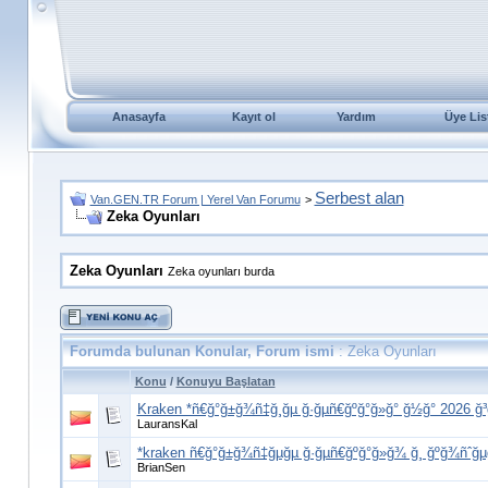
Anasayfa
Kayıt ol
Yardım
Üye Lis
Serbest alan
Van.GEN.TR Forum | Yerel Van Forumu
>
Zeka Oyunları
Zeka Oyunları
Zeka oyunları burda
Forumda bulunan Konular, Forum ismi
: Zeka Oyunları
Konu
/
Konuyu Başlatan
Kraken *ñ€ğ°ğ±ğ¾ñ‡ğ¸ğµ ğ·ğµñ€ğºğ°ğ»ğ° ğ½ğ° 2026 ğ
LauransKal
*kraken ñ€ğ°ğ±ğ¾ñ‡ğµğµ ğ·ğµñ€ğºğ°ğ»ğ¾ ğ¸ ğºğ¾ñˆğµ
BrianSen