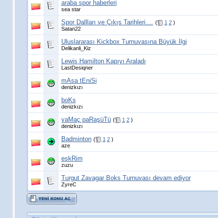
araba spor haberleri
sea star
Spor Dallları ve Çıkış Tarihleri....
(
1
2
)
Satan22
Uluslararası Kickbox Turnuvasına Büyük İlgi
Delikanli_Kiz
Lewis Hamilton Kapıyı Araladı
LastDesiqner
mAsa tEniSi
denizkızı
boKs
denizkızı
yaMaç paRaşüTü
(
1
2
)
denizkızı
Badminton
(
1
2
)
aze
eskRim
zuzu
Turgut Zavagar Boks Turnuvası devam ediyor
ZyreC