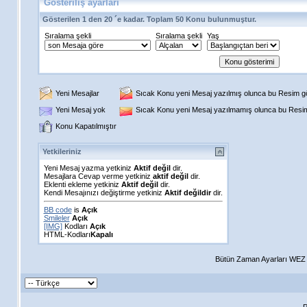
Gösteriliş ayarları
Gösterilen 1 den 20 ´e kadar. Toplam 50 Konu bulunmuştur.
Sıralama şekli
Sıralama şekli
Yaş
Yeni Mesajlar
Sıcak Konu yeni Mesaj yazılmış olunca bu Resim gös
Yeni Mesaj yok
Sıcak Konu yeni Mesaj yazılmamış olunca bu Resim 
Konu Kapatılmıştır
Yetkileriniz
Yeni Mesaj yazma yetkiniz
Aktif değil
dir.
Mesajlara Cevap verme yetkiniz
aktif değil
dir.
Eklenti ekleme yetkiniz
Aktif değil
dir.
Kendi Mesajınızı değiştirme yetkiniz
Aktif değildir
dir.
BB code
is
Açık
Smileler
Açık
[IMG]
Kodları
Açık
HTML-Kodları
Kapalı
Bütün Zaman Ayarları WEZ +