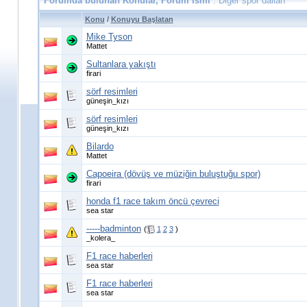
Forumda bulunan Konular, Forum ismi
: Diğer spor dalları
Konu
/
Konuyu Başlatan
Mike Tyson
Mattet
Sultanlara yakıştı
firari
sörf resimleri
güneşin_kızı
sörf resimleri
güneşin_kızı
Bilardo
Mattet
Capoeira (dövüş ve müziğin buluştuğu spor)
firari
honda f1 race takım öncü çevreci
sea star
-----badminton
(
1
2
3
)
_kolera_
F1 race haberleri
sea star
F1 race haberleri
sea star