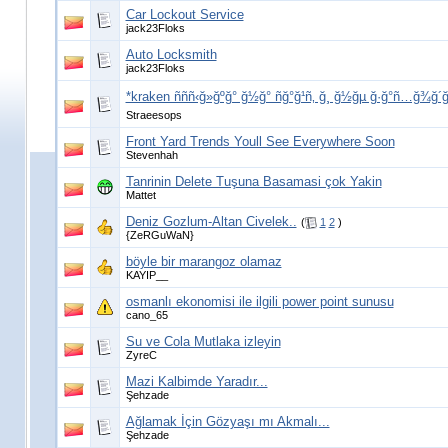
Car Lockout Service
jack23Floks
Auto Locksmith
jack23Floks
*kraken ñññ‹ğ»ğºğ° ğ½ğ° ñğ°ğ¹ñ‚ ğ¸ ğ½ğµ ğ·ğ°ñ…ğ¾ğ´
Straeesops
Front Yard Trends Youll See Everywhere Soon
Stevenhah
Tanrinin Delete Tuşuna Basamasi çok Yakin
Mattet
Deniz Gozlum-Altan Civelek..
(
1
2
)
{ZeRGuWaN}
böyle bir marangoz olamaz
KAYIP__
osmanlı ekonomisi ile ilgili power point sunusu
cano_65
Su ve Cola Mutlaka izleyin
ZyreC
Mazi Kalbimde Yaradır...
Şehzade
Ağlamak İçin Gözyaşı mı Akmalı...
Şehzade