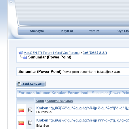
Anasayfa
Kayıt ol
Yardım
Üye Lis
Serbest alan
Van.GEN.TR Forum | Yerel Van Forumu
>
Sunumlar (Power Point)
Sunumlar (Power Point)
Power point sunumlarını bulacağınız alan...
Forumda bulunan Konular, Forum ismi
: Sunumlar (Power Poin
Konu
/
Konuyu Başlatan
Kraken *ğ¿ñ€ğ¾ğ²ğµñ€ğµğ½ğ½ñ‹ğµ ğ·ğµñ€ğºğ°ğ»ğ° ğ
LauransKal
Kraken *ğ¿ñ€ğ¾ğ²ğµñ€ğµğ½ğ½ñ‹ğµ ñññ‹ğ»ğºğ¸ ğ¿ğ»ğ
BrianSen