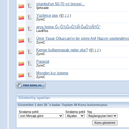
istanbul'un 50-70 yıl öncesi...
Şehzade
Yüzlerce pps
(
1
2
)
ZyreC
arya home Ğ¿Ğ¾Ğ»Ğ¾Ñ‚ĞµĞ½Ñ†Ğ°
LavillTes
Ümit Yaşar Oğuzcan'ın bir şiirini Arif Nazım seslendiriyo
ZyreC
Kemer kullanmasak neler olur?
(
1
2
)
ZyreC
Paraşüt
ZyreC
Msnden kız isteme
ZyreC
Gösteriliş ayarları
Gösterilen 1 den 20 ´e kadar. Toplam 49 Konu bulunmuştur.
Sıralama şekli
Sıralama şekli
Yaş