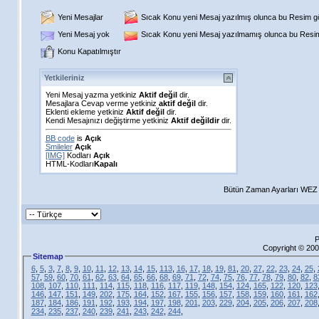
Yeni Mesajlar
Sıcak Konu yeni Mesaj yazılmış olunca bu Resim gös
Yeni Mesaj yok
Sıcak Konu yeni Mesaj yazılmamış olunca bu Resim 
Konu Kapatılmıştır
Yetkileriniz
Yeni Mesaj yazma yetkiniz
Aktif değil
dir.
Mesajlara Cevap verme yetkiniz
aktif değil
dir.
Eklenti ekleme yetkiniz
Aktif değil
dir.
Kendi Mesajınızı değiştirme yetkiniz
Aktif değildir
dir.
BB code
is
Açık
Smileler
Açık
[IMG]
Kodları
Açık
HTML-Kodları
Kapalı
Bütün Zaman Ayarları WEZ +
P
Copyright © 200
Sitemap
6
,
5
,
3
,
7
,
8
,
9
,
10
,
11
,
12
,
13
,
14
,
15
,
113
,
16
,
17
,
18
,
19
,
81
,
20
,
27
,
22
,
23
,
24
,
25
,
57
,
59
,
60
,
70
,
61
,
62
,
63
,
64
,
65
,
66
,
68
,
69
,
71
,
72
,
74
,
75
,
76
,
77
,
78
,
79
,
80
,
82
,
8
108
,
107
,
110
,
111
,
114
,
115
,
118
,
116
,
117
,
119
,
148
,
154
,
124
,
165
,
122
,
120
,
123
146
,
147
,
151
,
149
,
202
,
175
,
164
,
152
,
167
,
155
,
156
,
157
,
158
,
159
,
160
,
161
,
162
187
,
184
,
186
,
191
,
192
,
193
,
194
,
197
,
198
,
201
,
203
,
229
,
204
,
205
,
206
,
207
,
208
234
,
235
,
237
,
240
,
239
,
241
,
243
,
242
,
244
,