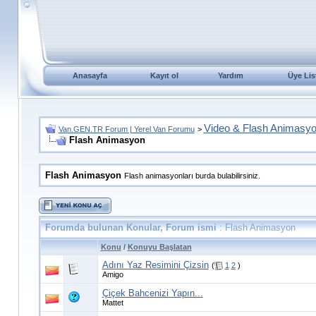
Anasayfa
Kayıt ol
Yardım
Üye Lis
Video & Flash Animasy
Van.GEN.TR Forum | Yerel Van Forumu
>
Flash Animasyon
Flash Animasyon
Flash animasyonları burda bulabilirsiniz.
Forumda bulunan Konular, Forum ismi
: Flash Animasyon
Konu
/
Konuyu Başlatan
Adını Yaz Resimini Çizsin
(
1
2
)
Amigo
Çiçek Bahcenizi Yapın...
Mattet