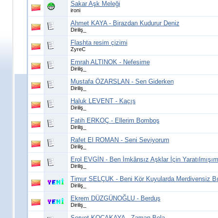
Sakar Aşk Meleği
ironi
Ahmet KAYA - Birazdan Kudurur Deniz
Diriliş_
Flashta resim çizimi
ZyreC
Emrah ALTINOK - Nefesime
Diriliş_
Mustafa ÖZARSLAN - Sen Giderken
Diriliş_
Haluk LEVENT - Kaçış
Diriliş_
Fatih ERKOÇ - Ellerim Bomboş
Diriliş_
Rafet El ROMAN - Seni Seviyorum
Diriliş_
Erol EVGİN - Ben İmkânsız Aşklar İçin Yaratılmışı
Diriliş_
Timur SELÇUK - Beni Kör Kuyularda Merdivensiz Bı
Diriliş_
Ekrem DÜZGÜNOĞLU - Berduş
Diriliş_
Servet KOCAKAYA - Zaman Bela