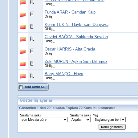
Diriliş_
Funda ARAR - Camdan Kalp
Diriliş_
Kerim TEKİN - Haykırsam Dünyaya
Diriliş_
Cevdet BAĞCA - Saklımda Sevdan
Diriliş_
Oscar HARRIS - Alta Gracia
Diriliş_
Zeki MÜREN - Aşkın Sırrı Bilinmez
Diriliş_
Barış MANÇO - Hayır
Diriliş_
Gösteriliş ayarları
Gösterilen 1 den 20 ´e kadar. Toplam 72 Konu bulunmuştur.
Sıralama şekli
Sıralama şekli
Yaş