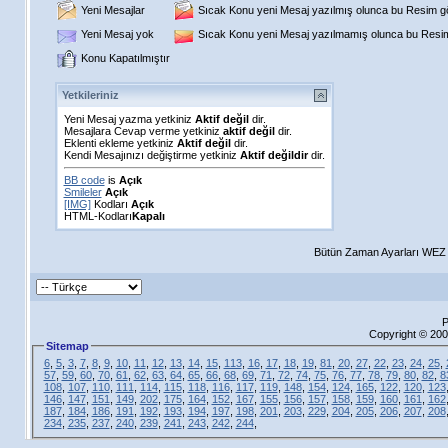
Yeni Mesajlar
Sıcak Konu yeni Mesaj yazılmış olunca bu Resim gös
Yeni Mesaj yok
Sıcak Konu yeni Mesaj yazılmamış olunca bu Resim 
Konu Kapatılmıştır
Yetkileriniz
Yeni Mesaj yazma yetkiniz
Aktif değil
dir.
Mesajlara Cevap verme yetkiniz
aktif değil
dir.
Eklenti ekleme yetkiniz
Aktif değil
dir.
Kendi Mesajınızı değiştirme yetkiniz
Aktif değildir
dir.
BB code
is
Açık
Smileler
Açık
[IMG]
Kodları
Açık
HTML-Kodları
Kapalı
Bütün Zaman Ayarları WEZ +
P
Copyright © 200
Sitemap
6
,
5
,
3
,
7
,
8
,
9
,
10
,
11
,
12
,
13
,
14
,
15
,
113
,
16
,
17
,
18
,
19
,
81
,
20
,
27
,
22
,
23
,
24
,
25
,
57
,
59
,
60
,
70
,
61
,
62
,
63
,
64
,
65
,
66
,
68
,
69
,
71
,
72
,
74
,
75
,
76
,
77
,
78
,
79
,
80
,
82
,
8
108
,
107
,
110
,
111
,
114
,
115
,
118
,
116
,
117
,
119
,
148
,
154
,
124
,
165
,
122
,
120
,
123
146
,
147
,
151
,
149
,
202
,
175
,
164
,
152
,
167
,
155
,
156
,
157
,
158
,
159
,
160
,
161
,
162
187
,
184
,
186
,
191
,
192
,
193
,
194
,
197
,
198
,
201
,
203
,
229
,
204
,
205
,
206
,
207
,
208
234
,
235
,
237
,
240
,
239
,
241
,
243
,
242
,
244
,