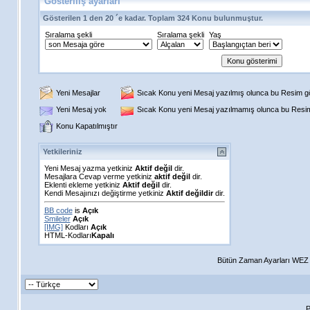
Gösteriliş ayarları
Gösterilen 1 den 20 ´e kadar. Toplam 324 Konu bulunmuştur.
Sıralama şekli
Sıralama şekli
Yaş
Yeni Mesajlar
Sıcak Konu yeni Mesaj yazılmış olunca bu Resim gös
Yeni Mesaj yok
Sıcak Konu yeni Mesaj yazılmamış olunca bu Resim 
Konu Kapatılmıştır
Yetkileriniz
Yeni Mesaj yazma yetkiniz
Aktif değil
dir.
Mesajlara Cevap verme yetkiniz
aktif değil
dir.
Eklenti ekleme yetkiniz
Aktif değil
dir.
Kendi Mesajınızı değiştirme yetkiniz
Aktif değildir
dir.
BB code
is
Açık
Smileler
Açık
[IMG]
Kodları
Açık
HTML-Kodları
Kapalı
Bütün Zaman Ayarları WEZ +
P