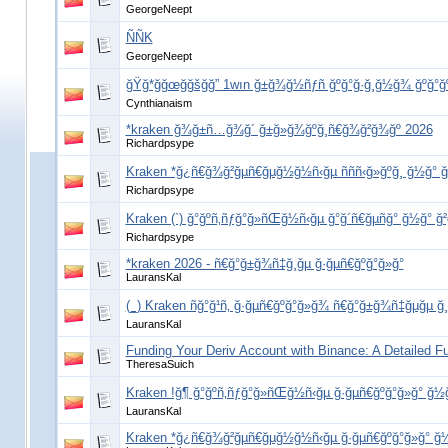
GeorgeNeept
ÑÑK
GeorgeNeept
ğŸğ*ğğœğğšğğ” 1wın ğ±ğ¾ğ½ñƒñ ğºğ°ğ·ğ¸ğ½ğ¾ ğºğ°
Cynthianaism
*kraken ğ¾ğ±ñ…ğ¾ğ´ ğ±ğ»ğ¾ğºğ¸ñ€ğ¾ğ²ğ¾ğº 2026
Richardpsype
Kraken *ğ¿ñ€ğ¾ğ²ğµñ€ğµğ½ğ½ñ‹ğµ ñññ‹ğ»ğºğ¸ ğ½ğ° 
Richardpsype
Kraken (`) ğ°ğºñ‚ñƒğ°ğ»ñŒğ½ñ‹ğµ ğ°ğ´ñ€ğµñğ° ğ½ğ° ğ
Richardpsype
*kraken 2026 - ñ€ğ°ğ±ğ¾ñ‡ğ¸ğµ ğ·ğµñ€ğºğ°ğ»ğ°
LauransKal
(_) Kraken ñğ°ğ¹ñ‚ ğ·ğµñ€ğºğ°ğ»ğ¾ ñ€ğ°ğ±ğ¾ñ‡ğµğµ ğ
LauransKal
Funding Your Deriv Account with Binance: A Detailed F
TheresaSuich
Kraken !ğ¶ ğ°ğºñ‚ñƒğ°ğ»ñŒğ½ñ‹ğµ ğ·ğµñ€ğºğ°ğ»ğ° ğ½ğ
LauransKal
Kraken *ğ¿ñ€ğ¾ğ²ğµñ€ğµğ½ğ½ñ‹ğµ ğ·ğµñ€ğºğ°ğ»ğ° ğ½