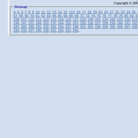
Copyright © 200
Sitemap
6
,
5
,
3
,
7
,
8
,
9
,
10
,
11
,
12
,
13
,
14
,
15
,
113
,
16
,
17
,
18
,
19
,
81
,
20
,
27
,
22
,
23
,
24
,
25
,
57
,
59
,
60
,
70
,
61
,
62
,
63
,
64
,
65
,
66
,
68
,
69
,
71
,
72
,
74
,
75
,
76
,
77
,
78
,
79
,
80
,
82
,
8
108
,
107
,
110
,
111
,
114
,
115
,
118
,
116
,
117
,
119
,
148
,
154
,
124
,
165
,
122
,
120
,
123
146
,
147
,
151
,
149
,
202
,
175
,
164
,
152
,
167
,
155
,
156
,
157
,
158
,
159
,
160
,
161
,
162
187
,
184
,
186
,
191
,
192
,
193
,
194
,
197
,
198
,
201
,
203
,
229
,
204
,
205
,
206
,
207
,
208
234
,
235
,
237
,
240
,
239
,
241
,
243
,
242
,
244
,