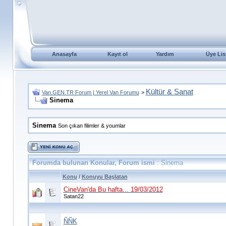
Anasayfa
Kayıt ol
Yardım
Üye Lis
Kültür & Sanat
Van.GEN.TR Forum | Yerel Van Forumu
>
Sinema
Sinema
Son çıkan filimler & youmlar
Forumda bulunan Konular, Forum ismi
: Sinema
Konu
/
Konuyu Başlatan
CineVan'da Bu hafta... 19/03/2012
Satan22
ÑÑK