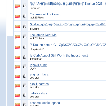
*ğğºñ‚ñƒğ°ğ»ñŒğ½ñ‹ğµ ğ·ğµñ€ğºğ°ğ»ğ° Kraken 2026 -
BrianSen
Commercial Locksmith
jack23Floks
*kraken ğ°ğºñ‚ñƒğ°ğ»ñŒğ½ğ¾ğµ ğ·ğµñ€ğºğ°ğ»ğ¾ 2026 -
BrianSen
Locksmith Near Me
jack23Floks
^! Kraken.com ~ Ğ—ĞµÑ€ĞºĞ°Ğ»Ğ¾ Ğ¡ĞµĞ³Ğ¾Ğ´Ğ½Ñ
HouyAbokY
Is Curb Appeal Still Worth the Investment?
Stevenhah
Ispaklı çılpır
çiçek
enginarlı fava
sea star
ekşiili patates
sea star
balıklı sebze
sea star
beşamel soslu ıspanak