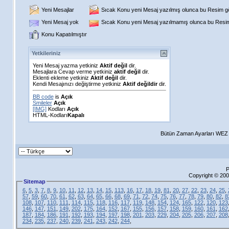
Yeni Mesajlar
Sıcak Konu yeni Mesaj yazılmış olunca bu Resim gös
Yeni Mesaj yok
Sıcak Konu yeni Mesaj yazılmamış olunca bu Resim 
Konu Kapatılmıştır
Yetkileriniz
Yeni Mesaj yazma yetkiniz
Aktif değil
dir.
Mesajlara Cevap verme yetkiniz
aktif değil
dir.
Eklenti ekleme yetkiniz
Aktif değil
dir.
Kendi Mesajınızı değiştirme yetkiniz
Aktif değildir
dir.
BB code
is
Açık
Smileler
Açık
[IMG]
Kodları
Açık
HTML-Kodları
Kapalı
Bütün Zaman Ayarları WEZ +
P
Copyright © 200
Sitemap
6
,
5
,
3
,
7
,
8
,
9
,
10
,
11
,
12
,
13
,
14
,
15
,
113
,
16
,
17
,
18
,
19
,
81
,
20
,
27
,
22
,
23
,
24
,
25
,
57
,
59
,
60
,
70
,
61
,
62
,
63
,
64
,
65
,
66
,
68
,
69
,
71
,
72
,
74
,
75
,
76
,
77
,
78
,
79
,
80
,
82
,
8
108
,
107
,
110
,
111
,
114
,
115
,
118
,
116
,
117
,
119
,
148
,
154
,
124
,
165
,
122
,
120
,
123
146
,
147
,
151
,
149
,
202
,
175
,
164
,
152
,
167
,
155
,
156
,
157
,
158
,
159
,
160
,
161
,
162
187
,
184
,
186
,
191
,
192
,
193
,
194
,
197
,
198
,
201
,
203
,
229
,
204
,
205
,
206
,
207
,
208
234
,
235
,
237
,
240
,
239
,
241
,
243
,
242
,
244
,