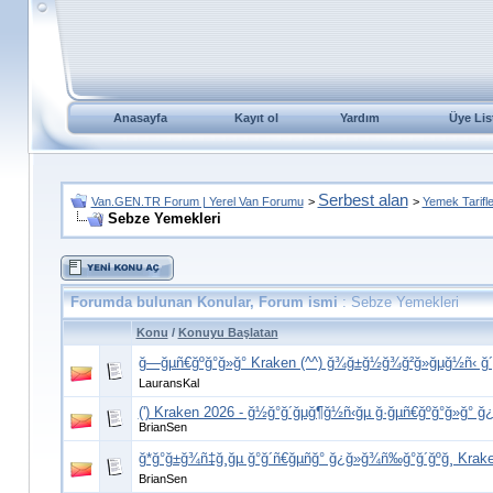
Anasayfa
Kayıt ol
Yardım
Üye Lis
Serbest alan
Van.GEN.TR Forum | Yerel Van Forumu
>
>
Yemek Tarifle
Sebze Yemekleri
Forumda bulunan Konular, Forum ismi
: Sebze Yemekleri
Konu
/
Konuyu Başlatan
ğ—ğµñ€ğºğ°ğ»ğ° Kraken (^^) ğ¾ğ±ğ½ğ¾ğ²ğ»ğµğ½ñ‹ ğ´ğ
LauransKal
(') Kraken 2026 - ğ½ğ°ğ´ğµğ¶ğ½ñ‹ğµ ğ·ğµñ€ğºğ°ğ»ğ° 
BrianSen
ğ*ğ°ğ±ğ¾ñ‡ğ¸ğµ ğ°ğ´ñ€ğµñğ° ğ¿ğ»ğ¾ñ‰ğ°ğ´ğºğ¸ Krake
BrianSen