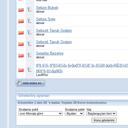
sea star
Sebze Buketi
alosar
Sebze Sote
alosar
Sebzeli Tavuk Graten
alosar
Sebzeli Tavuk Graten
alosar
Sepette Bezelye
alosar
ğ²ğ¸ğ´ñ‹ ğºğ¾ğ¼ğ¿ğ»ğµğºñ‚ğ¾ğ² ğ¿ğ¾ññ‚ğµğ»ñŒğ½ğ
ñ€ğ°ğ·ğ¼ğµñ€ñ‹
LavillTes
Gösteriliş ayarları
Gösterilen 1 den 20 ´e kadar. Toplam 26 Konu bulunmuştur.
Sıralama şekli
Sıralama şekli
Yaş