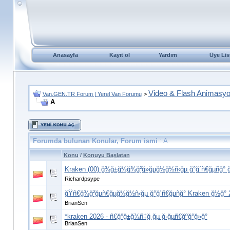
Anasayfa
Kayıt ol
Yardım
Üye Lis
Video & Flash Animasy
Van.GEN.TR Forum | Yerel Van Forumu
>
A
Forumda bulunan Konular, Forum ismi
: A
Konu
/
Konuyu Başlatan
Kraken (00) ğ¾ğ±ğ½ğ¾ğ²ğ»ğµğ½ğ½ñ‹ğµ ğ°ğ´ñ€ğµñğ° ğ
Richardpsype
ğŸñ€ğ¾ğ²ğµñ€ğµğ½ğ½ñ‹ğµ ğ°ğ´ñ€ğµñğ° Kraken ğ½ğ° 2
BrianSen
*kraken 2026 - ñ€ğ°ğ±ğ¾ñ‡ğ¸ğµ ğ·ğµñ€ğºğ°ğ»ğ°
BrianSen