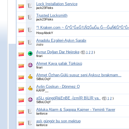
Lock Installation Service
jack23Floks
Trusted Locksmith
jack23Floks
^! Kraken.com ~ Ğ*Ğ°Ğ±Ğ¾Ñ‡ĞµĞµ Ğ—ĞµÑ€ĞºĞ°Ğ»
HouyAbokY
Anadolu Ezgileri-Aşkın Şarabı
zuzu
Aynur Doğan Dar Hejiroke
(
1
2
3
)
firari
Ahmet Kaya şafak Türküsü
firari
Ahmet Özhan-Gülü susuz seni Aşksız bırakmam...
SiBoLOqY
Aylin Coskun - Dönmez O
KAYIP__
aSLı güngöR&EnBE -İzmİR BİLİR ya..
(
1
2
)
SiBoLOqY
Abluka Alarm & Sagopa Kajmer - Yeminli Yaver
lanforce
aslı güngör bu son mektup
lanforce