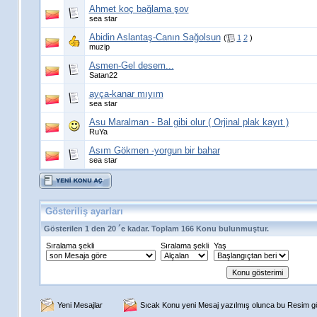
Ahmet koç bağlama şov
sea star
Abidin Aslantaş-Canın Sağolsun
(
1
2
)
muzip
Asmen-Gel desem...
Satan22
ayça-kanar mıyım
sea star
Asu Maralman - Bal gibi olur ( Orjinal plak kayıt )
RuYa
Asım Gökmen -yorgun bir bahar
sea star
Gösteriliş ayarları
Gösterilen 1 den 20 ´e kadar. Toplam 166 Konu bulunmuştur.
Sıralama şekli
Sıralama şekli
Yaş
Yeni Mesajlar
Sıcak Konu yeni Mesaj yazılmış olunca bu Resim gös