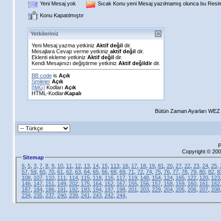
Yeni Mesaj yok
Sıcak Konu yeni Mesaj yazılmamış olunca bu Resim 
Konu Kapatılmıştır
Yetkileriniz
Yeni Mesaj yazma yetkiniz
Aktif değil
dir.
Mesajlara Cevap verme yetkiniz
aktif değil
dir.
Eklenti ekleme yetkiniz
Aktif değil
dir.
Kendi Mesajınızı değiştirme yetkiniz
Aktif değildir
dir.
BB code
is
Açık
Smileler
Açık
[IMG]
Kodları
Açık
HTML-Kodları
Kapalı
Bütün Zaman Ayarları WEZ +
P
Copyright © 200
Sitemap
6
,
5
,
3
,
7
,
8
,
9
,
10
,
11
,
12
,
13
,
14
,
15
,
113
,
16
,
17
,
18
,
19
,
81
,
20
,
27
,
22
,
23
,
24
,
25
,
57
,
59
,
60
,
70
,
61
,
62
,
63
,
64
,
65
,
66
,
68
,
69
,
71
,
72
,
74
,
75
,
76
,
77
,
78
,
79
,
80
,
82
,
8
108
,
107
,
110
,
111
,
114
,
115
,
118
,
116
,
117
,
119
,
148
,
154
,
124
,
165
,
122
,
120
,
123
146
,
147
,
151
,
149
,
202
,
175
,
164
,
152
,
167
,
155
,
156
,
157
,
158
,
159
,
160
,
161
,
162
187
,
184
,
186
,
191
,
192
,
193
,
194
,
197
,
198
,
201
,
203
,
229
,
204
,
205
,
206
,
207
,
208
234
,
235
,
237
,
240
,
239
,
241
,
243
,
242
,
244
,