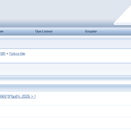
ım
Üye Listesi
Gruplar
yon
>
Türkçe Klip
ºñ€ğ°ğºğµğ½ 2026 > !