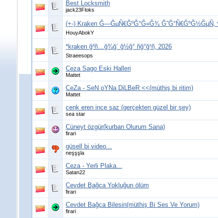
Best Locksmith
jack23Floks
(+-) Kraken Ğ—ĞµÑ€ĞºĞ°Ğ»Ğ¾ Ğ”Ğ°Ñ€ĞºĞ½ĞµÑ‚ ^
HouyAbokY
*kraken ğ²ñ…ğ¾ğ´ ğ½ğ° ñğ°ğ¹ñ‚ 2026
Straeesops
Ceza Sago Eski Halleri
Mattet
CeZa - SeN oYNa DiLBeR <<(müthiş bi ritim)
Mattet
cenk eren ince saz (gerçekten güzel bir şey)
sea star
Cüneyt özgür(kurban Olurum Sana)
firari
güsell bi video...
neşşşla
Ceza - Yerli Plaka...
Satan22
Cevdet Bağca Yokluğun ölüm
firari
Cevdet Bağca Bilesin(müthiş Bi Ses Ve Yorum)
firari