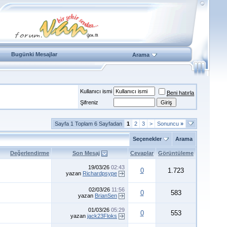
Bugünki Mesajlar
Arama
Kullanıcı ismi
Beni hatırla
Şifreniz
Sayfa 1 Toplam 6 Sayfadan
1
2
3
>
Sonuncu
»
Seçenekler
Arama
Değerlendirme
Son Mesaj
Cevaplar
Görüntüleme
19/03/26
02:43
0
1.723
yazan
Richardpsype
02/03/26
11:56
0
583
yazan
BrianSen
01/03/26
05:29
0
553
yazan
jack23Floks