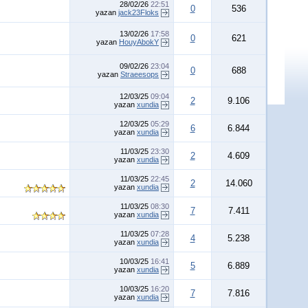
28/02/26
22:51
0
536
yazan
jack23Floks
13/02/26
17:58
0
621
yazan
HouyAbokY
09/02/26
23:04
0
688
yazan
Straeesops
12/03/25
09:04
2
9.106
yazan
xundia
12/03/25
05:29
6
6.844
yazan
xundia
11/03/25
23:30
2
4.609
yazan
xundia
11/03/25
22:45
2
14.060
yazan
xundia
11/03/25
08:30
7
7.411
yazan
xundia
11/03/25
07:28
4
5.238
yazan
xundia
10/03/25
16:41
5
6.889
yazan
xundia
10/03/25
16:20
7
7.816
yazan
xundia