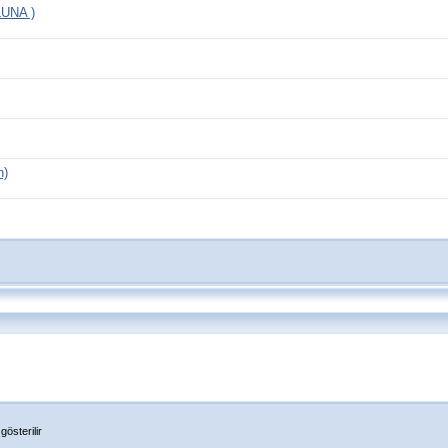
UNA )
n)
österilir