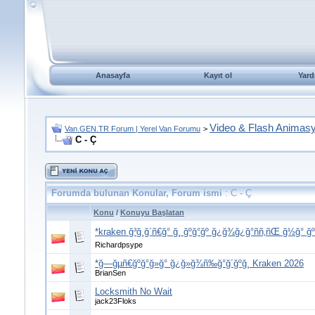
Anasayfa
Kayıt ol
Yard
Video & Flash Animas
Van.GEN.TR Forum | Yerel Van Forumu
>
C - Ç
Forumda bulunan Konular, Forum ismi
: C - Ç
Konu
/
Konuyu Başlatan
*kraken ğ³ğ¸ğ´ñ€ğ° ğ¸ ğºğ°ğº ğ¿ğ¾ğ¿ğ°ññ‚ñŒ ğ½ğ° ğ
Richardpsype
*ğ—ğµñ€ğºğ°ğ»ğ° ğ¿ğ»ğ¾ñ‰ğ°ğ´ğºğ¸ Kraken 2026
BrianSen
Locksmith No Wait
jack23Floks