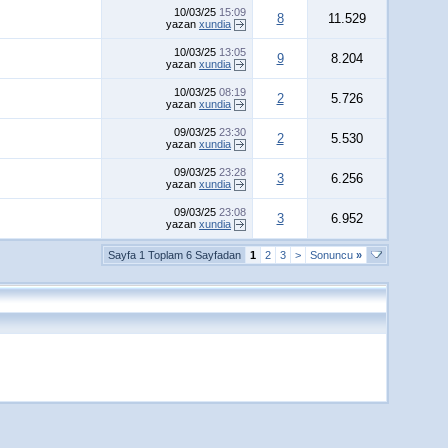
10/03/25
15:09
8
11.529
yazan
xundia
10/03/25
13:05
9
8.204
yazan
xundia
10/03/25
08:19
2
5.726
yazan
xundia
09/03/25
23:30
2
5.530
yazan
xundia
09/03/25
23:28
3
6.256
yazan
xundia
09/03/25
23:08
3
6.952
yazan
xundia
Sayfa 1 Toplam 6 Sayfadan
1
2
3
>
Sonuncu
»