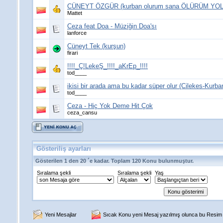
CÜNEYT ÖZGÜR (kurban olurum sana ÖLÜRÜM YOL
Mattet
Ceza feat Doa - Müziğin Doa'sı
lanforce
Cüneyt Tek (kurşun)
firari
!!!!_Ç!LekeŞ_!!!!_aKrEp_!!!!
tod____
ikisi bir arada ama bu kadar süper olur (Cilekes-Kurba
tod____
Ceza - Hiç Yok Deme Hit Çok
ceza_cansu
Gösteriliş ayarları
Gösterilen 1 den 20 ´e kadar. Toplam 120 Konu bulunmuştur.
Sıralama şekli
Sıralama şekli
Yaş
Yeni Mesajlar
Sıcak Konu yeni Mesaj yazılmış olunca bu Resim g