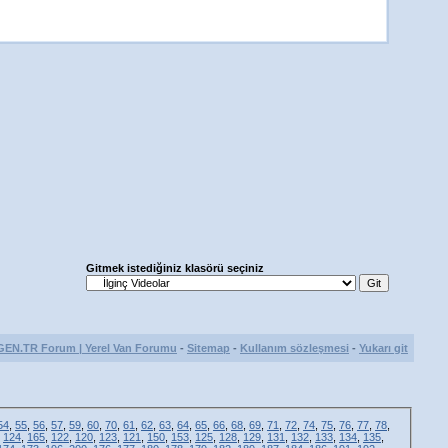
Gitmek istediğiniz klasörü seçiniz
GEN.TR Forum | Yerel Van Forumu
-
Sitemap
-
Kullanım sözleşmesi
-
Yukarı git
54
,
55
,
56
,
57
,
59
,
60
,
70
,
61
,
62
,
63
,
64
,
65
,
66
,
68
,
69
,
71
,
72
,
74
,
75
,
76
,
77
,
78
,
,
124
,
165
,
122
,
120
,
123
,
121
,
150
,
153
,
125
,
128
,
129
,
131
,
132
,
133
,
134
,
135
,