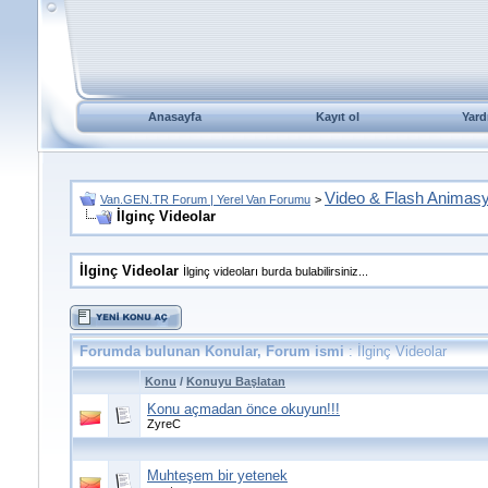
Anasayfa
Kayıt ol
Yard
Video & Flash Animas
Van.GEN.TR Forum | Yerel Van Forumu
>
İlginç Videolar
İlginç Videolar
İlginç videoları burda bulabilirsiniz...
Forumda bulunan Konular, Forum ismi
: İlginç Videolar
Konu
/
Konuyu Başlatan
Konu açmadan önce okuyun!!!
ZyreC
Muhteşem bir yetenek