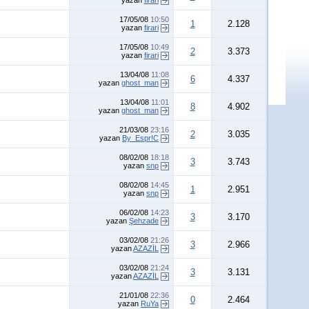
yazan
firari
17/05/08
10:50
1
2.128
yazan
firari
17/05/08
10:49
2
3.373
yazan
firari
13/04/08
11:08
6
4.337
yazan
ghost_man
13/04/08
11:01
8
4.902
yazan
ghost_man
21/03/08
23:16
2
3.035
yazan
By_Espr!C
08/02/08
18:18
3
3.743
yazan
snp
08/02/08
14:45
1
2.951
yazan
snp
06/02/08
14:23
3
3.170
yazan
Şehzade
03/02/08
21:26
3
2.966
yazan
AZAZİL
03/02/08
21:24
3
3.131
yazan
AZAZİL
21/01/08
22:36
0
2.464
yazan
RuYa