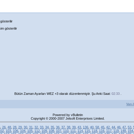
österilir
m gösterilir
Bütün Zaman Ayarları WEZ +3 olarak düzenlenmiştir. Şu Anki Saat:
02:33
.
Van.
Powered by vBulletin
Copyright © 2000-2007 Jelsoft Enterprises Limited.
5
,
26
,
48
,
28
,
29
,
30
,
31
,
32
,
33
,
34
,
35
,
36
,
37
,
38
,
39
,
43
,
136
,
40
,
58
,
45
,
42
,
44
,
46
,
47
,
53
,
102
,
103
,
106
,
104
,
105
,
112
,
109
,
108
,
107
,
110
,
111
,
114
,
115
,
118
,
116
,
117
,
119
,
148
,
154