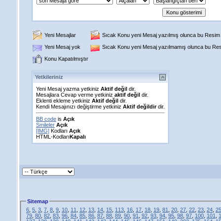
Yeni Mesajlar
Sıcak Konu yeni Mesaj yazılmış olunca bu Resim g
Yeni Mesaj yok
Sıcak Konu yeni Mesaj yazılmamış olunca bu Resi
Konu Kapatılmıştır
Yetkileriniz
Yeni Mesaj yazma yetkiniz
Aktif değil
dir.
Mesajlara Cevap verme yetkiniz
aktif değil
dir.
Eklenti ekleme yetkiniz
Aktif değil
dir.
Kendi Mesajınızı değiştirme yetkiniz
Aktif değildir
dir.
BB code
is
Açık
Smileler
Açık
[IMG]
Kodları
Açık
HTML-Kodları
Kapalı
Sitemap
6
,
5
,
3
,
7
,
8
,
9
,
10
,
11
,
12
,
13
,
14
,
15
,
113
,
16
,
17
,
18
,
19
,
81
,
20
,
27
,
22
,
23
,
24
,
2
79
,
80
,
82
,
83
,
96
,
84
,
85
,
86
,
87
,
88
,
89
,
90
,
91
,
92
,
93
,
94
,
95
,
98
,
97
,
100
,
101
,