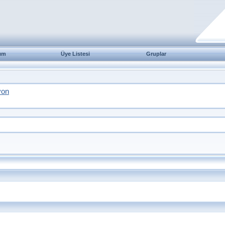
ım
Üye Listesi
Gruplar
yon