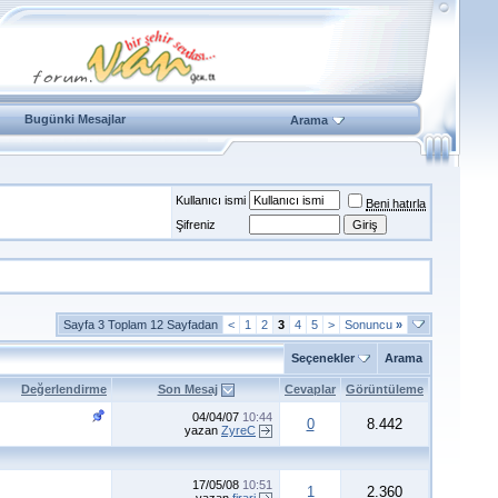
Bugünki Mesajlar
Arama
Kullanıcı ismi
Beni hatırla
Şifreniz
Sayfa 3 Toplam 12 Sayfadan
<
1
2
3
4
5
>
Sonuncu
»
Seçenekler
Arama
Değerlendirme
Son Mesaj
Cevaplar
Görüntüleme
04/04/07
10:44
0
8.442
yazan
ZyreC
17/05/08
10:51
1
2.360