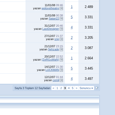
11/01/08
09:46
1
2.489
yazan
welovetheatre
11/01/08
00:38
5
3.331
yazan
Satan22
31/12/07
20:46
4
3.331
yazan
LastDesiqner
27/12/07
21:37
2
3.205
yazan
snp
21/12/07
23:15
2
3.087
yazan
Şehzade
20/12/07
22:52
1
2.664
yazan
{ZeRGuWaN}
14/12/07
21:30
5
3.445
yazan
LUCKMAN
12/12/07
01:44
4
3.497
yazan
cemil
Sayfa 3 Toplam 12 Sayfadan
<
1
2
3
4
5
>
Sonuncu
»