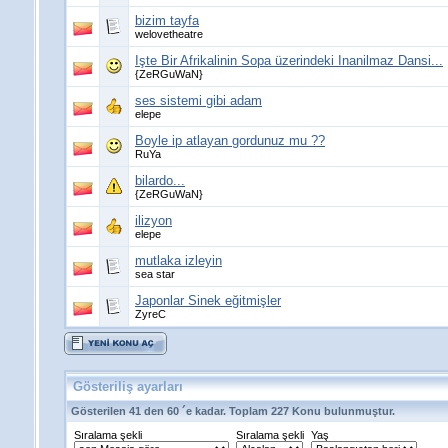
bizim tayfa
welovetheatre
Işte Bir Afrikalinin Sopa üzerindeki Inanilmaz Dansi...
{ZeRGuWaN}
ses sistemi gibi adam
elepe
Boyle ip atlayan gordunuz mu ??
RuYa
bilardo...
{ZeRGuWaN}
ilizyon
elepe
mutlaka izleyin
sea star
Japonlar Sinek eğitmişler
ZyreC
Gösteriliş ayarları
Gösterilen 41 den 60 ´e kadar. Toplam 227 Konu bulunmuştur.
Sıralama şekli
Sıralama şekli
Yaş