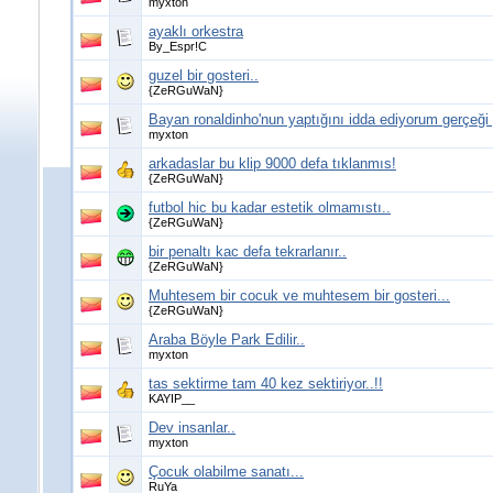
myxton
ayaklı orkestra
By_Espr!C
guzel bir gosteri..
{ZeRGuWaN}
Bayan ronaldinho'nun yaptığını idda ediyorum gerçeğ
myxton
arkadaslar bu klip 9000 defa tıklanmıs!
{ZeRGuWaN}
futbol hic bu kadar estetik olmamıstı..
{ZeRGuWaN}
bir penaltı kac defa tekrarlanır..
{ZeRGuWaN}
Muhtesem bir cocuk ve muhtesem bir gosteri...
{ZeRGuWaN}
Araba Böyle Park Edilir..
myxton
tas sektirme tam 40 kez sektiriyor..!!
KAYIP__
Dev insanlar..
myxton
Çocuk olabilme sanatı...
RuYa