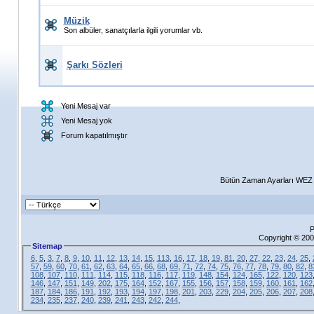
Müzik
Son albüler, sanatçılarla ilgili yorumlar vb.
Şarkı Sözleri
Yeni Mesaj var
Yeni Mesaj yok
Forum kapatılmıştır
Bütün Zaman Ayarları WEZ +
P
Copyright © 200
Sitemap
6
,
5
,
3
,
7
,
8
,
9
,
10
,
11
,
12
,
13
,
14
,
15
,
113
,
16
,
17
,
18
,
19
,
81
,
20
,
27
,
22
,
23
,
24
,
25
,
57
,
59
,
60
,
70
,
61
,
62
,
63
,
64
,
65
,
66
,
68
,
69
,
71
,
72
,
74
,
75
,
76
,
77
,
78
,
79
,
80
,
82
,
8
108
,
107
,
110
,
111
,
114
,
115
,
118
,
116
,
117
,
119
,
148
,
154
,
124
,
165
,
122
,
120
,
123
146
,
147
,
151
,
149
,
202
,
175
,
164
,
152
,
167
,
155
,
156
,
157
,
158
,
159
,
160
,
161
,
162
187
,
184
,
186
,
191
,
192
,
193
,
194
,
197
,
198
,
201
,
203
,
229
,
204
,
205
,
206
,
207
,
208
234
,
235
,
237
,
240
,
239
,
241
,
243
,
242
,
244
,