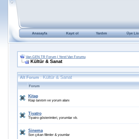
Anasayfa
Kayıt ol
Yardım
Üye Lis
Van.GEN.TR Forum | Yerel Van Forumu
Kültür & Sanat
Kültür & Sanat
Alt Forum
:
Forum
Kitap
Ktap tanıtım ve yorum alanı
Tiyatro
Tiyatro gösterimleri, yorumlar vb.
Sinema
Son çıkan filimler & youmlar