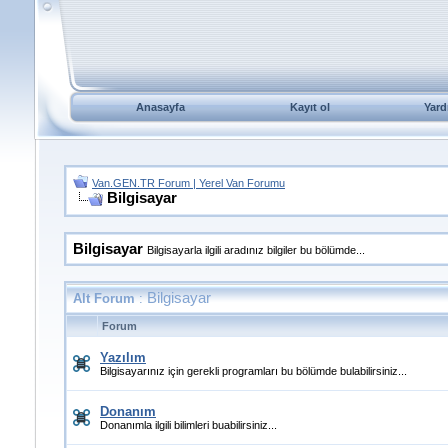
Anasayfa
Kayıt ol
Yard
Van.GEN.TR Forum | Yerel Van Forumu
Bilgisayar
Bilgisayar
Bilgisayarla ilgili aradınız bilgiler bu bölümde...
Bilgisayar
Alt Forum
:
Forum
Yazılım
Bilgisayarınız için gerekli programları bu bölümde bulabilirsiniz...
Donanım
Donanımla ilgili bilimleri buabilirsiniz...