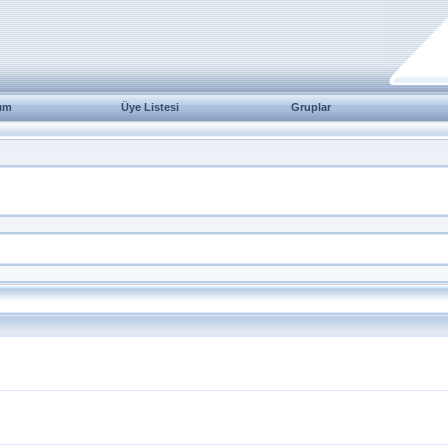
ım
Üye Listesi
Gruplar