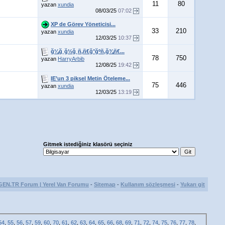
11
80
yazan
xundia
08/03/25
07:02
XP de Görev Yöneticisi...
33
210
yazan
xundia
12/03/25
10:37
ğ¼ğ¸ğ½ğ¸ñ‚ñ€ğ°ğºñ‚ğ¾ñ€...
78
750
yazan
HarryArbib
12/08/25
19:42
IE’un 3 piksel Metin Öteleme...
75
446
yazan
xundia
12/03/25
13:19
Gitmek istediğiniz klasörü seçiniz
GEN.TR Forum | Yerel Van Forumu
-
Sitemap
-
Kullanım sözleşmesi
-
Yukarı git
54
,
55
,
56
,
57
,
59
,
60
,
70
,
61
,
62
,
63
,
64
,
65
,
66
,
68
,
69
,
71
,
72
,
74
,
75
,
76
,
77
,
78
,