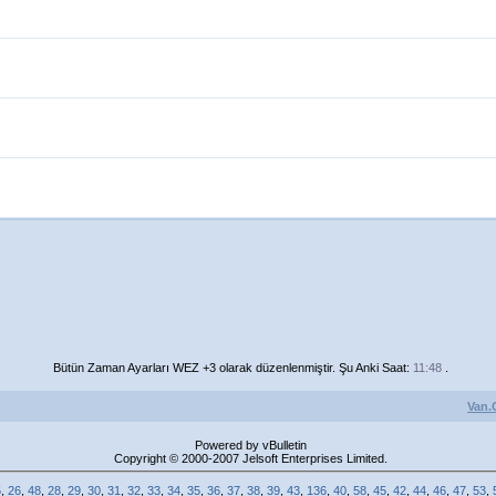
Bütün Zaman Ayarları WEZ +3 olarak düzenlenmiştir. Şu Anki Saat:
11:48
.
Van.
Powered by vBulletin
Copyright © 2000-2007 Jelsoft Enterprises Limited.
5
,
26
,
48
,
28
,
29
,
30
,
31
,
32
,
33
,
34
,
35
,
36
,
37
,
38
,
39
,
43
,
136
,
40
,
58
,
45
,
42
,
44
,
46
,
47
,
53
,