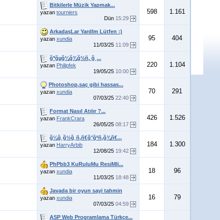
Bitkilerle Müzik Yapmak...
598
1.161
yazan
tourniers
Dün
15:29
ArkadaşLar YardIm Lütfen :)
95
404
yazan
xundia
11/03/25
11:09
ğ*ğµğ¼ğ¾ğ½ñ‚ ğ¸...
220
1.104
yazan
Philipfek
19/05/25
10:00
Photoshop,saç gibi hassas...
70
291
yazan
xundia
07/03/25
22:40
Format Nasıl Atılır ?...
426
1.526
yazan
FrankCrara
26/05/25
08:17
ğ¼ğ¸ğ½ğ¸ñ‚ñ€ğ°ğºñ‚ğ¾ñ€...
184
1.300
yazan
HarryArbib
12/08/25
19:42
PhPbb3 KuRuluMu ResiMli...
18
96
yazan
xundia
11/03/25
18:48
Javada bir oyun sayi tahmin
16
79
yazan
xundia
07/03/25
04:59
ASP Web Programlama Türkçe...