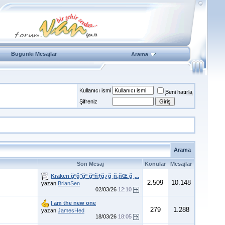
Bugünki Mesajlar
Arama
Kullanıcı ismi
Beni hatırla
Şifreniz
Arama
Son Mesaj
Konular
Mesajlar
Kraken ğºğ°ğº ğºñƒğ¿ğ¸ñ‚ñŒ ğ¸...
2.509
10.148
yazan
BrianSen
02/03/26
12:10
I am the new one
279
1.288
yazan
JamesHed
18/03/26
18:05