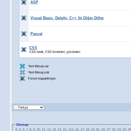
ASP
Visual Basic, Delphi, C++ Ve Diğer Diller
Pascal
CSS
CSS nedir, CSS örnekleri, çözümleri
Yeni Mesaj var
Yeni Mesaj yok
Forum kapatılmıştır
Sitemap
6
,
5
,
3
,
7
,
8
,
9
,
10
,
11
,
12
,
13
,
14
,
15
,
113
,
16
,
17
,
18
,
19
,
81
,
20
,
27
,
22
,
23
,
24
,
2