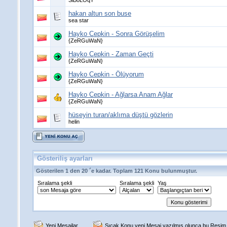
SiBoLOqY
hakan altun son buse
sea star
Hayko Cepkin - Sonra Görüşelim
{ZeRGuWaN}
Hayko Cepkin - Zaman Geçti
{ZeRGuWaN}
Hayko Cepkin - Ölüyorum
{ZeRGuWaN}
Hayko Cepkin - Ağlarsa Anam Ağlar
{ZeRGuWaN}
hüseyin turan/aklıma düştü gözlerin
helin
Gösteriliş ayarları
Gösterilen 1 den 20 ´e kadar. Toplam 121 Konu bulunmuştur.
Sıralama şekli
Sıralama şekli
Yaş
Yeni Mesajlar
Sıcak Konu yeni Mesaj yazılmış olunca bu Resim g