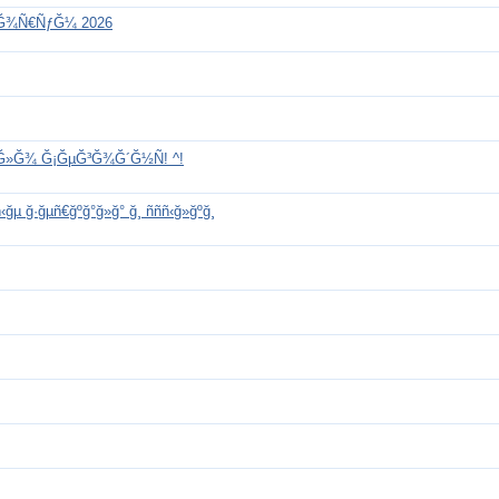
„Ğ¾Ñ€ÑƒĞ¼ 2026
Ğ»Ğ¾ Ğ¡ĞµĞ³Ğ¾Ğ´Ğ½Ñ! ^!
ğµ ğ·ğµñ€ğºğ°ğ»ğ° ğ¸ ñññ‹ğ»ğºğ¸