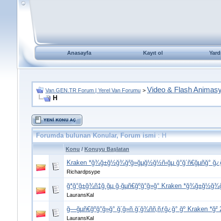
Anasayfa
Kayıt ol
Yard
Video & Flash Animas
Van.GEN.TR Forum | Yerel Van Forumu
>
H
Forumda bulunan Konular, Forum ismi
: H
Konu
/
Konuyu Başlatan
Kraken *ğ¾ğ±ğ½ğ¾ğ²ğ»ğµğ½ğ½ñ‹ğµ ğ°ğ´ñ€ğµñğ° ğ
Richardpsype
ğ*ğ°ğ±ğ¾ñ‡ğ¸ğµ ğ·ğµñ€ğºğ°ğ»ğ° Kraken *ğ¾ğ±ğ½ğ¾ğ
LauransKal
ğ—ğµñ€ğºğ°ğ»ğ° ğ´ğ»ñ ğ´ğ¾ññ‚ñƒğ¿ğ° ğº Kraken *ğ²
LauransKal