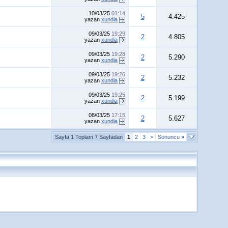
10/03/25
01:14
5
4.425
yazan
xundia
09/03/25
19:29
2
4.805
yazan
xundia
09/03/25
19:28
2
5.290
yazan
xundia
09/03/25
19:26
2
5.232
yazan
xundia
09/03/25
19:25
2
5.199
yazan
xundia
08/03/25
17:15
2
5.627
yazan
xundia
Sayfa 1 Toplam 7 Sayfadan
1
2
3
>
Sonuncu
»