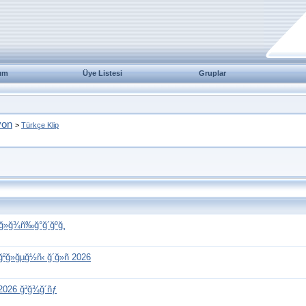
ım
Üye Listesi
Gruplar
yon
>
Türkçe Klip
¿ğ»ğ¾ñ‰ğ°ğ´ğºğ¸
²ğ»ğµğ½ñ‹ ğ´ğ»ñ 2026
 2026 ğ³ğ¾ğ´ñƒ