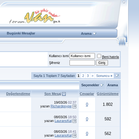
Bugünki Mesajlar
Arama
Kullanıcı ismi
Beni hatırla
Şifreniz
Sayfa 1 Toplam 7 Sayfadan
1
2
3
>
Sonuncu
»
Seçenekler
Arama
Değerlendirme
Son Mesaj
Cevaplar
Görüntüleme
19/03/26
02:37
0
1.802
yazan
Richardpsype
08/03/26
18:50
0
592
yazan
LauransKal
08/03/26
18:41
0
562
yazan
LauransKal