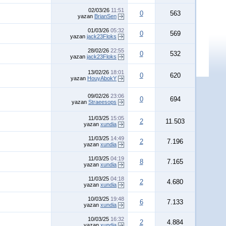
02/03/26
11:51
0
563
yazan
BrianSen
01/03/26
05:32
0
569
yazan
jack23Floks
28/02/26
22:55
0
532
yazan
jack23Floks
13/02/26
18:01
0
620
yazan
HouyAbokY
09/02/26
23:06
0
694
yazan
Straeesops
11/03/25
15:05
2
11.503
yazan
xundia
11/03/25
14:49
2
7.196
yazan
xundia
11/03/25
04:19
8
7.165
yazan
xundia
11/03/25
04:18
2
4.680
yazan
xundia
10/03/25
19:48
6
7.133
yazan
xundia
10/03/25
16:32
2
4.884
yazan
xundia