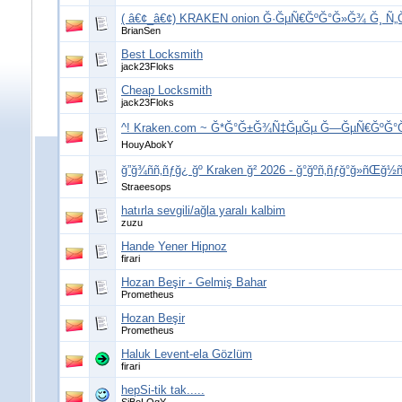
( â€¢_â€¢) KRAKEN onion Ğ·ĞµÑ€ĞºĞ°Ğ»Ğ¾ Ğ¸ Ñ
BrianSen
Best Locksmith
jack23Floks
Cheap Locksmith
jack23Floks
^! Kraken.com ~ Ğ*Ğ°Ğ±Ğ¾Ñ‡ĞµĞµ Ğ—ĞµÑ€ĞºĞ°
HouyAbokY
ğ”ğ¾ññ‚ñƒğ¿ ğº Kraken ğ² 2026 - ğ°ğºñ‚ñƒğ°ğ»ñŒğ½ñ‹
Straeesops
hatırla sevgili/ağla yaralı kalbim
zuzu
Hande Yener Hipnoz
firari
Hozan Beşir - Gelmiş Bahar
Prometheus
Hozan Beşir
Prometheus
Haluk Levent-ela Gözlüm
firari
hepSi-tik tak.....