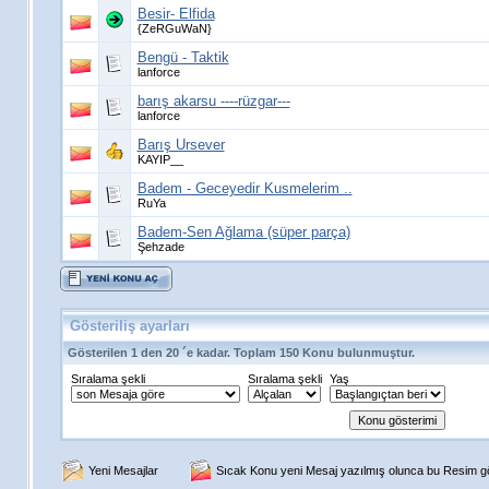
Besir- Elfida
{ZeRGuWaN}
Bengü - Taktik
lanforce
barış akarsu ----rüzgar---
lanforce
Barış Ursever
KAYIP__
Badem - Geceyedir Kusmelerim ..
RuYa
Badem-Sen Ağlama (süper parça)
Şehzade
Gösteriliş ayarları
Gösterilen 1 den 20 ´e kadar. Toplam 150 Konu bulunmuştur.
Sıralama şekli
Sıralama şekli
Yaş
Yeni Mesajlar
Sıcak Konu yeni Mesaj yazılmış olunca bu Resim gös