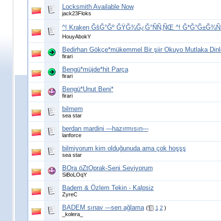
Locksmith Available Now
jack23Floks
^! Kraken ĞšĞ°Ğº ĞŸĞ¾Ğ¿Ğ°ÑÑ‚ÑŒ ^! Ğ*Ğ°Ğ±Ğ
HouyAbokY
Bedirhan Gökçe*mükemmel Bir şiir Okuyo Mutlaka Dinley
firari
Bengü*müjde*hit Parça
firari
Bengü*Unut Beni*
firari
bilmem
sea star
berdan mardini ---hazırmısın---
lanforce
bilmiyorum kim olduğunuda ama çok hoşşş
sea star
BOra öZtOprak-Seni Seviyorum
SiBoLOqY
Badem & Özlem Tekin - Kalpsiz
ZyreC
BADEM sınav ---sen ağlama
(
1
2
)
_kolera_