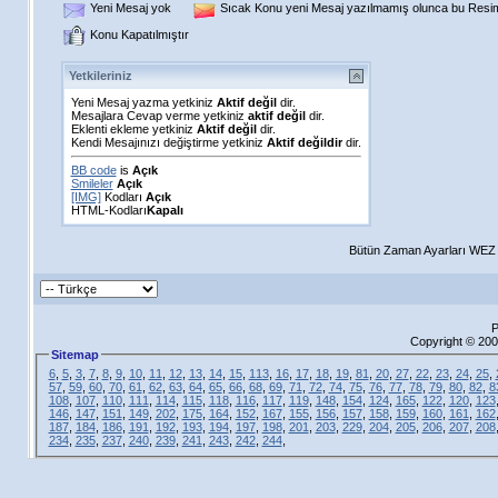
Yeni Mesaj yok
Sıcak Konu yeni Mesaj yazılmamış olunca bu Resim 
Konu Kapatılmıştır
Yetkileriniz
Yeni Mesaj yazma yetkiniz
Aktif değil
dir.
Mesajlara Cevap verme yetkiniz
aktif değil
dir.
Eklenti ekleme yetkiniz
Aktif değil
dir.
Kendi Mesajınızı değiştirme yetkiniz
Aktif değildir
dir.
BB code
is
Açık
Smileler
Açık
[IMG]
Kodları
Açık
HTML-Kodları
Kapalı
Bütün Zaman Ayarları WEZ +
P
Copyright © 200
Sitemap
6
,
5
,
3
,
7
,
8
,
9
,
10
,
11
,
12
,
13
,
14
,
15
,
113
,
16
,
17
,
18
,
19
,
81
,
20
,
27
,
22
,
23
,
24
,
25
,
57
,
59
,
60
,
70
,
61
,
62
,
63
,
64
,
65
,
66
,
68
,
69
,
71
,
72
,
74
,
75
,
76
,
77
,
78
,
79
,
80
,
82
,
8
108
,
107
,
110
,
111
,
114
,
115
,
118
,
116
,
117
,
119
,
148
,
154
,
124
,
165
,
122
,
120
,
123
146
,
147
,
151
,
149
,
202
,
175
,
164
,
152
,
167
,
155
,
156
,
157
,
158
,
159
,
160
,
161
,
162
187
,
184
,
186
,
191
,
192
,
193
,
194
,
197
,
198
,
201
,
203
,
229
,
204
,
205
,
206
,
207
,
208
234
,
235
,
237
,
240
,
239
,
241
,
243
,
242
,
244
,