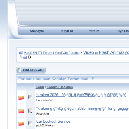
Anasayfa
Kayıt ol
Yardım
Üye Lis
Video & Flash Animasy
Van.GEN.TR Forum | Yerel Van Forumu
>
B
Forumda bulunan Konular, Forum ismi
: B
Konu
/
Konuyu Başlatan
*kraken 2026 - ññ‚ğ°ğ±ğ¸ğ»ñŒğ½ñ‹ğµ ğ·ğµñ€ğºğ°ğ»ğ°
LauransKal
*kraken ğ´ğ°ñ€ğºğ½ğµñ‚ 2026: ñññ‹ğ»ğºğ° Tor ğ¸ ğ±ğ
BrianSen
Car Lockout Service
jack23Floks