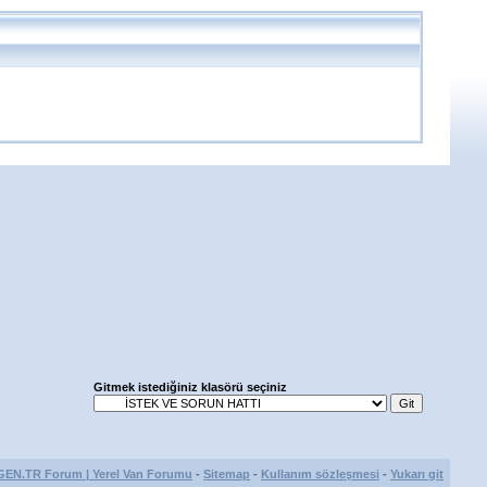
Gitmek istediğiniz klasörü seçiniz
GEN.TR Forum | Yerel Van Forumu
-
Sitemap
-
Kullanım sözleşmesi
-
Yukarı git