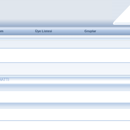
ım
Üye Listesi
Gruplar
HATTI