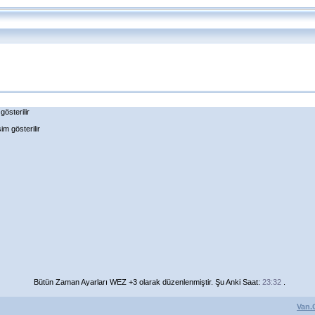
österilir
m gösterilir
Bütün Zaman Ayarları WEZ +3 olarak düzenlenmiştir. Şu Anki Saat:
23:32
.
Van.