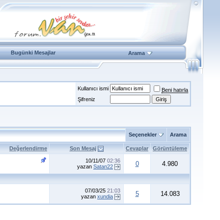
Bugünki Mesajlar
Arama
Kullanıcı ismi
Beni hatırla
Şifreniz
Seçenekler
Arama
Değerlendirme
Son Mesaj
Cevaplar
Görüntüleme
10/11/07
02:36
0
4.980
yazan
Satan22
07/03/25
21:03
5
14.083
yazan
xundia