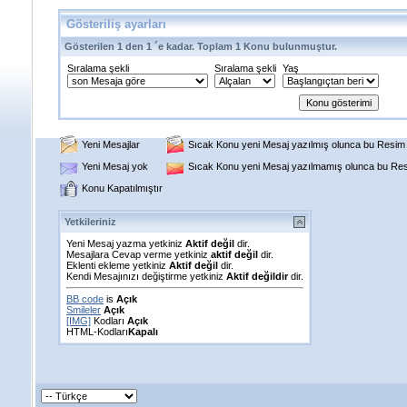
Gösteriliş ayarları
Gösterilen 1 den 1 ´e kadar. Toplam 1 Konu bulunmuştur.
Sıralama şekli
Sıralama şekli
Yaş
Yeni Mesajlar
Sıcak Konu yeni Mesaj yazılmış olunca bu Resim g
Yeni Mesaj yok
Sıcak Konu yeni Mesaj yazılmamış olunca bu Resi
Konu Kapatılmıştır
Yetkileriniz
Yeni Mesaj yazma yetkiniz
Aktif değil
dir.
Mesajlara Cevap verme yetkiniz
aktif değil
dir.
Eklenti ekleme yetkiniz
Aktif değil
dir.
Kendi Mesajınızı değiştirme yetkiniz
Aktif değildir
dir.
BB code
is
Açık
Smileler
Açık
[IMG]
Kodları
Açık
HTML-Kodları
Kapalı