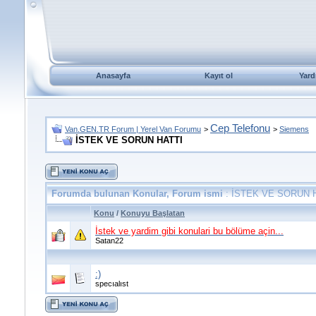
Anasayfa
Kayıt ol
Yard
Cep Telefonu
Van.GEN.TR Forum | Yerel Van Forumu
>
>
Siemens
İSTEK VE SORUN HATTI
Forumda bulunan Konular, Forum ismi
: İSTEK VE SORUN 
Konu
/
Konuyu Başlatan
İstek ve yardim gibi konulari bu bölüme açin...
Satan22
:)
specıalıst