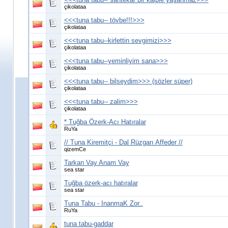
çikolataa
<<<tuna tabu-- tövbe!!!>>>
çikolataa
<<<tuna tabu--kirlettin sevgimizi>>>
çikolataa
<<<tuna tabu--yeminliyim sana>>>
çikolataa
<<<tuna tabu-- bilseydim>>> (sözler süper)
çikolataa
<<<tuna tabu-- zalim>>>
çikolataa
* Tuğba Özerk-Acı Hatıralar
RuYa
// Tuna Kiremitçi - Dal Rüzgarı Affeder //
qizemCe
Tarkan Vay Anam Vay
sea star
Tuğba özerk-acı hatıralar
sea star
Tuna Tabu - InanmaK Zor..
RuYa
tuna tabu-gaddar