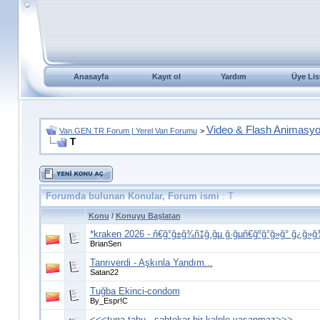
Anasayfa
Kayıt ol
Yardım
Üye Lis
Video & Flash Animasy
Van.GEN.TR Forum | Yerel Van Forumu
>
T
Forumda bulunan Konular, Forum ismi
: T
Konu
/
Konuyu Başlatan
*kraken 2026 - ñ€ğ°ğ±ğ¾ñ‡ğ¸ğµ ğ·ğµñ€ğºğ°ğ»ğ° ğ¿ğ»ğ
BrianSen
Tanrıverdi - Aşkınla Yandım...
Satan22
Tuğba Ekinci-condom
By_Espr!C
<<<tuna tabu-- sahtekar bir kalple yaşanmaz>>>