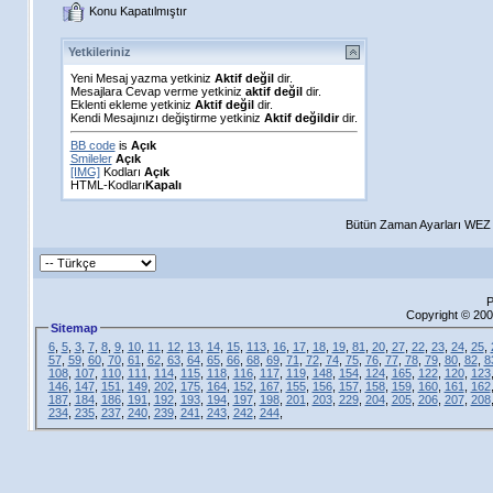
Konu Kapatılmıştır
Yetkileriniz
Yeni Mesaj yazma yetkiniz
Aktif değil
dir.
Mesajlara Cevap verme yetkiniz
aktif değil
dir.
Eklenti ekleme yetkiniz
Aktif değil
dir.
Kendi Mesajınızı değiştirme yetkiniz
Aktif değildir
dir.
BB code
is
Açık
Smileler
Açık
[IMG]
Kodları
Açık
HTML-Kodları
Kapalı
Bütün Zaman Ayarları WEZ +
P
Copyright © 200
Sitemap
6
,
5
,
3
,
7
,
8
,
9
,
10
,
11
,
12
,
13
,
14
,
15
,
113
,
16
,
17
,
18
,
19
,
81
,
20
,
27
,
22
,
23
,
24
,
25
,
57
,
59
,
60
,
70
,
61
,
62
,
63
,
64
,
65
,
66
,
68
,
69
,
71
,
72
,
74
,
75
,
76
,
77
,
78
,
79
,
80
,
82
,
8
108
,
107
,
110
,
111
,
114
,
115
,
118
,
116
,
117
,
119
,
148
,
154
,
124
,
165
,
122
,
120
,
123
146
,
147
,
151
,
149
,
202
,
175
,
164
,
152
,
167
,
155
,
156
,
157
,
158
,
159
,
160
,
161
,
162
187
,
184
,
186
,
191
,
192
,
193
,
194
,
197
,
198
,
201
,
203
,
229
,
204
,
205
,
206
,
207
,
208
234
,
235
,
237
,
240
,
239
,
241
,
243
,
242
,
244
,