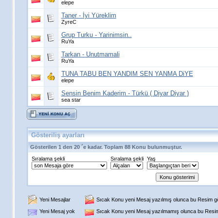
elepe
Taner - İyi Yüreklim
ZyreC
Grup Turku - Yarinimsin..
RuYa
Tarkan - Unutmamali
RuYa
TUNA TABU BEN YANDIM SEN YANMA DiYE
elepe
Sensin Benim Kaderim - Türkü ( Diyar Diyar )
sea star
Gösteriliş ayarları
Gösterilen 1 den 20 ´e kadar. Toplam 88 Konu bulunmuştur.
Sıralama şekli
Sıralama şekli
Yaş
Yeni Mesajlar
Sıcak Konu yeni Mesaj yazılmış olunca bu Resim gös
Yeni Mesaj yok
Sıcak Konu yeni Mesaj yazılmamış olunca bu Resim 