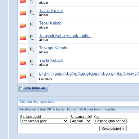
alosar
Tavuk Kroket
alosar
Tepsi Kebabı
alosar
Terbiyeli Köfte yemek tarifleri
alosar
Topkapı Kebabı
alosar
Yayla Kebabı
alosar
ğ¿ğ¾ññ‚ğµğ»ñŒğ½ğ¾ğµ ğ±ğµğ»ñŒğµ ğ¿ñ€ğ¾ññ‚ñ‹ğ
LavillTes
Gösteriliş ayarları
Gösterilen 1 den 20 ´e kadar. Toplam 26 Konu bulunmuştur.
Sıralama şekli
Sıralama şekli
Yaş