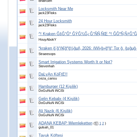
BrianSen
Locksmith Near Me
jack23Floks
24 Hour Locksmith
jack23Floks
^! Kraken ĞšĞ°Ğº ĞŸĞ¾Ğ¿Ğ°ÑÑ‚ÑŒ ^! ĞĞºÑ‚ÑƒĞ°
HouyAbokY
*kraken ğ´ğ°ñ€ğºğ½ğµñ‚ 2026: ñññ‹ğ»ğºğ° Tor ğ¸ ğ±ğ
Straeesops
Smart Irrigation Systems Worth It or Not?
Stevenhah
DaLyAn KöFtE!!
ceza_cansu
Hamburger (12 Kişilik)
DoGuNuN iNCiSi
Gelin Kebabı (4 Kişilik)
DoGuNuN iNCiSi
Ali Nazik (6 Kişilik)
DoGuNuN iNCiSi
ADANA KEBAP:)Memleketten
(
1
2
)
gulsah_01
Tavuk Köftesi