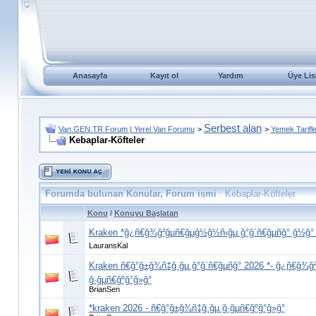
Anasayfa
Kayıt ol
Yardım
Üye Lis
Serbest alan
Van.GEN.TR Forum | Yerel Van Forumu
>
>
Yemek Tarifle
Kebaplar-Köfteler
Forumda bulunan Konular, Forum ismi
: Kebaplar-Köfteler
Konu
/
Konuyu Başlatan
Kraken *ğ¿ñ€ğ¾ğ²ğµñ€ğµğ½ğ½ñ‹ğµ ğ°ğ´ñ€ğµñğ° ğ½ğ°
LauransKal
Kraken ñ€ğ°ğ±ğ¾ñ‡ğ¸ğµ ğ°ğ´ñ€ğµñğ° 2026 *- ğ¿ñ€ğ¾
ğ·ğµñ€ğºğ°ğ»ğ°
BrianSen
*kraken 2026 - ñ€ğ°ğ±ğ¾ñ‡ğ¸ğµ ğ·ğµñ€ğºğ°ğ»ğ°