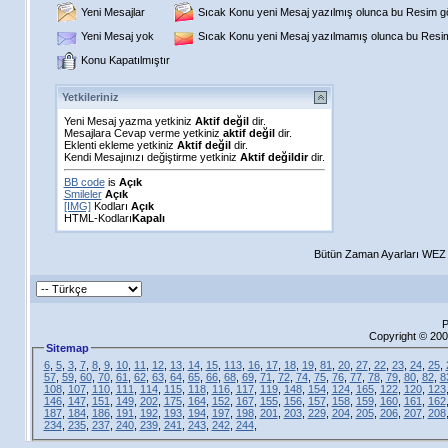
Yeni Mesajlar
Sıcak Konu yeni Mesaj yazılmış olunca bu Resim gös
Yeni Mesaj yok
Sıcak Konu yeni Mesaj yazılmamış olunca bu Resim 
Konu Kapatılmıştır
Yetkileriniz
Yeni Mesaj yazma yetkiniz
Aktif değil
dir.
Mesajlara Cevap verme yetkiniz
aktif değil
dir.
Eklenti ekleme yetkiniz
Aktif değil
dir.
Kendi Mesajınızı değiştirme yetkiniz
Aktif değildir
dir.
BB code
is
Açık
Smileler
Açık
[IMG]
Kodları
Açık
HTML-Kodları
Kapalı
Bütün Zaman Ayarları WEZ +
P
Copyright © 200
Sitemap
6
,
5
,
3
,
7
,
8
,
9
,
10
,
11
,
12
,
13
,
14
,
15
,
113
,
16
,
17
,
18
,
19
,
81
,
20
,
27
,
22
,
23
,
24
,
25
,
57
,
59
,
60
,
70
,
61
,
62
,
63
,
64
,
65
,
66
,
68
,
69
,
71
,
72
,
74
,
75
,
76
,
77
,
78
,
79
,
80
,
82
,
8
108
,
107
,
110
,
111
,
114
,
115
,
118
,
116
,
117
,
119
,
148
,
154
,
124
,
165
,
122
,
120
,
123
146
,
147
,
151
,
149
,
202
,
175
,
164
,
152
,
167
,
155
,
156
,
157
,
158
,
159
,
160
,
161
,
162
187
,
184
,
186
,
191
,
192
,
193
,
194
,
197
,
198
,
201
,
203
,
229
,
204
,
205
,
206
,
207
,
208
234
,
235
,
237
,
240
,
239
,
241
,
243
,
242
,
244
,