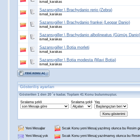
ismail_karakas
Sazansıgiller \ Brachydanio rerio (Zebra)
ismail_karakas
Sazansıgiller \ Brachydanio frankei (Leopar Danio)
ismail_karakas
Sazansıgiller \ Brachydanio albolineatus (Gümüş Danio
ismail_karakas
Sazansıgiller \ Botia morleti
ismail_karakas
Sazansıgiller \ Botia modesta (Mavi Botia)
ismail_karakas
Gösteriliş ayarları
Gösterilen 1 den 20 ´e kadar. Toplam 41 Konu bulunmuştur.
Sıralama şekli
Sıralama şekli
Yaş
Yeni Mesajlar
Sıcak Konu yeni Mesaj yazılmış olunca bu Resim gös
Yeni Mesaj yok
Sıcak Konu yeni Mesaj yazılmamış olunca bu Resim 