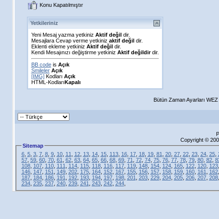
Konu Kapatılmıştır
Yetkileriniz
Yeni Mesaj yazma yetkiniz
Aktif değil
dir.
Mesajlara Cevap verme yetkiniz
aktif değil
dir.
Eklenti ekleme yetkiniz
Aktif değil
dir.
Kendi Mesajınızı değiştirme yetkiniz
Aktif değildir
dir.
BB code
is
Açık
Smileler
Açık
[IMG]
Kodları
Açık
HTML-Kodları
Kapalı
Bütün Zaman Ayarları WEZ +
P
Copyright © 200
Sitemap
6
,
5
,
3
,
7
,
8
,
9
,
10
,
11
,
12
,
13
,
14
,
15
,
113
,
16
,
17
,
18
,
19
,
81
,
20
,
27
,
22
,
23
,
24
,
25
,
57
,
59
,
60
,
70
,
61
,
62
,
63
,
64
,
65
,
66
,
68
,
69
,
71
,
72
,
74
,
75
,
76
,
77
,
78
,
79
,
80
,
82
,
8
108
,
107
,
110
,
111
,
114
,
115
,
118
,
116
,
117
,
119
,
148
,
154
,
124
,
165
,
122
,
120
,
123
146
,
147
,
151
,
149
,
202
,
175
,
164
,
152
,
167
,
155
,
156
,
157
,
158
,
159
,
160
,
161
,
162
187
,
184
,
186
,
191
,
192
,
193
,
194
,
197
,
198
,
201
,
203
,
229
,
204
,
205
,
206
,
207
,
208
234
,
235
,
237
,
240
,
239
,
241
,
243
,
242
,
244
,