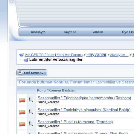
Anasayfa
Kayıt ol
Yardım
Üye Lis
Hayvanlar
Van.GEN.TR Forum | Yerel Van Forumu
>
>
Akvaryum....
>
T
Labirentliler ve Sazansigiller
Forumda bulunan Konular, Forum ismi
: Labirentliler ve Sazansi
Konu
/
Konuyu Başlatan
Sazansıgiller \ Trigonostigma heteromorpha (Rasbora)
ismail_karakas
Sazansıgiller \ Tanichthys albonubes (Kardinal Balığı)
ismail_karakas
Sazansıgiller \ Puntius tetrazona (Tetrazon)
ismail_karakas
Sazansıgiller \ Puntius denisonii (Kırmızı Flaş Barb)