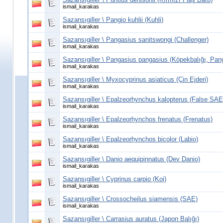
ismail_karakas
Sazansıgiller \ Pangio kuhlii (Kuhli)
ismail_karakas
Sazansıgiller \ Pangasius sanitswongi (Challenger)
ismail_karakas
Sazansıgiller \ Pangasius pangasius (Köpekbalığı, Pan
ismail_karakas
Sazansıgiller \ Myxocyprinus asiaticus (Çin Ejderi)
ismail_karakas
Sazansıgiller \ Epalzeorhynchus kalopterus (False SAE
ismail_karakas
Sazansıgiller \ Epalzeorhynchos frenatus (Frenatus)
ismail_karakas
Sazansıgiller \ Epalzeorhynchos bicolor (Labio)
ismail_karakas
Sazansıgiller \ Danio aequipinnatus (Dev Danio)
ismail_karakas
Sazansıgiller \ Cyprinus carpio (Koi)
ismail_karakas
Sazansıgiller \ Crossocheilus siamensis (SAE)
ismail_karakas
Sazansıgiller \ Carrasius auratus (Japon Balığı)