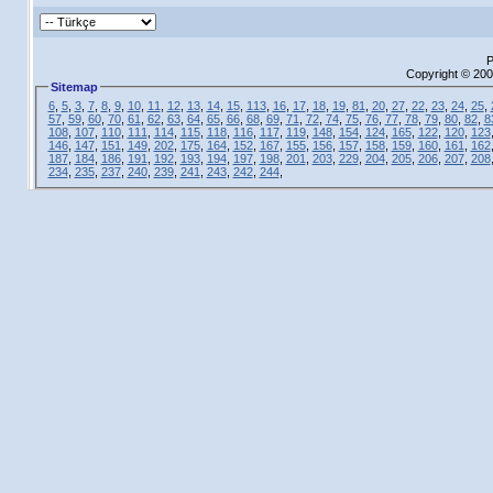
P
Copyright © 200
Sitemap
6
,
5
,
3
,
7
,
8
,
9
,
10
,
11
,
12
,
13
,
14
,
15
,
113
,
16
,
17
,
18
,
19
,
81
,
20
,
27
,
22
,
23
,
24
,
25
,
57
,
59
,
60
,
70
,
61
,
62
,
63
,
64
,
65
,
66
,
68
,
69
,
71
,
72
,
74
,
75
,
76
,
77
,
78
,
79
,
80
,
82
,
8
108
,
107
,
110
,
111
,
114
,
115
,
118
,
116
,
117
,
119
,
148
,
154
,
124
,
165
,
122
,
120
,
123
146
,
147
,
151
,
149
,
202
,
175
,
164
,
152
,
167
,
155
,
156
,
157
,
158
,
159
,
160
,
161
,
162
187
,
184
,
186
,
191
,
192
,
193
,
194
,
197
,
198
,
201
,
203
,
229
,
204
,
205
,
206
,
207
,
208
234
,
235
,
237
,
240
,
239
,
241
,
243
,
242
,
244
,