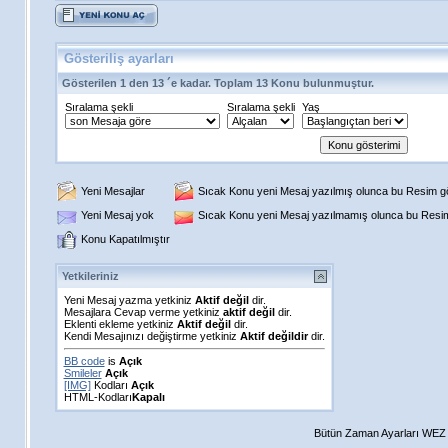
Gösteriliş ayarları
Gösterilen 1 den 13 ´e kadar. Toplam 13 Konu bulunmuştur.
Sıralama şekli
Sıralama şekli
Yaş
Yeni Mesajlar
Sıcak Konu yeni Mesaj yazılmış olunca bu Resim gös
Yeni Mesaj yok
Sıcak Konu yeni Mesaj yazılmamış olunca bu Resim 
Konu Kapatılmıştır
Yetkileriniz
Yeni Mesaj yazma yetkiniz
Aktif değil
dir.
Mesajlara Cevap verme yetkiniz
aktif değil
dir.
Eklenti ekleme yetkiniz
Aktif değil
dir.
Kendi Mesajınızı değiştirme yetkiniz
Aktif değildir
dir.
BB code
is
Açık
Smileler
Açık
[IMG]
Kodları
Açık
HTML-Kodları
Kapalı
Bütün Zaman Ayarları WEZ +