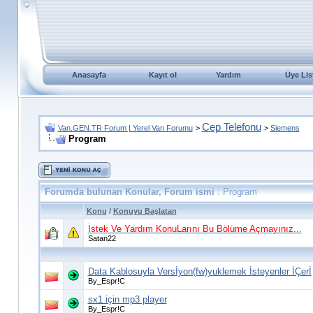
Anasayfa
Kayıt ol
Yardım
Üye Lis
Cep Telefonu
Van.GEN.TR Forum | Yerel Van Forumu
>
>
Siemens
Program
Forumda bulunan Konular, Forum ismi
: Program
Konu
/
Konuyu Başlatan
İstek Ve Yardım KonuLarını Bu Bölüme Açmayınız...
Satan22
Data Kablosuyla Versİyon(fw)yuklemek İsteyenler İÇerİ
By_Espr!C
sx1 için mp3 player
By_Espr!C