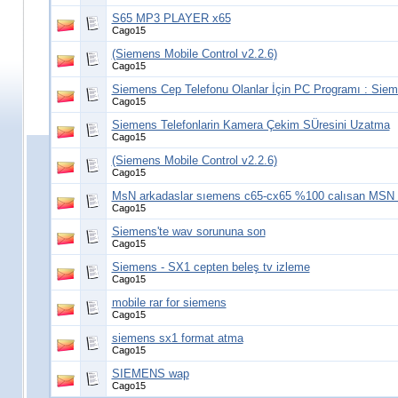
S65 MP3 PLAYER x65
Cago15
(Siemens Mobile Control v2.2.6)
Cago15
Siemens Cep Telefonu Olanlar İçin PC Programı : Siem
Cago15
Siemens Telefonlarin Kamera Çekim SÜresini Uzatma
Cago15
(Siemens Mobile Control v2.2.6)
Cago15
MsN arkadaslar sıemens c65-cx65 %100 calısan MSN tü
Cago15
Siemens'te wav sorununa son
Cago15
Siemens - SX1 cepten beleş tv izleme
Cago15
mobile rar for siemens
Cago15
siemens sx1 format atma
Cago15
SIEMENS wap
Cago15