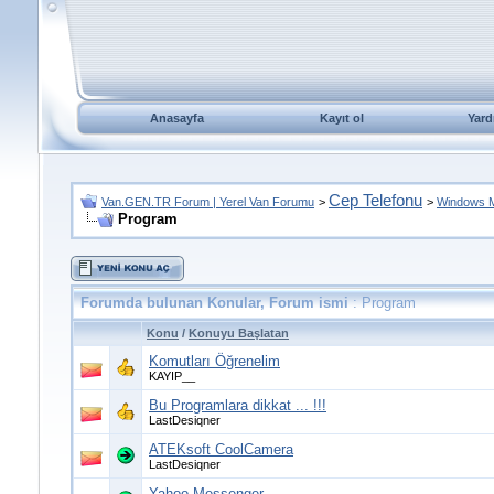
Anasayfa
Kayıt ol
Yard
Cep Telefonu
Van.GEN.TR Forum | Yerel Van Forumu
>
>
Windows M
Program
Forumda bulunan Konular, Forum ismi
: Program
Konu
/
Konuyu Başlatan
Komutları Öğrenelim
KAYIP__
Bu Programlara dikkat ... !!!
LastDesiqner
ATEKsoft CoolCamera
LastDesiqner
Yahoo Messenger