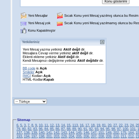
Yeni Mesajlar
Sıcak Konu yeni Mesaj yazılmış olunca bu Resim g
Yeni Mesaj yok
Sıcak Konu yeni Mesaj yazılmamış olunca bu Resi
Konu Kapatılmıştır
Yetkileriniz
Yeni Mesaj yazma yetkiniz
Aktif değil
dir.
Mesajlara Cevap verme yetkiniz
aktif değil
dir.
Eklenti ekleme yetkiniz
Aktif değil
dir.
Kendi Mesajınızı değiştirme yetkiniz
Aktif değildir
dir.
BB code
is
Açık
Smileler
Açık
[IMG]
Kodları
Açık
HTML-Kodları
Kapalı
Sitemap
6
,
5
,
3
,
7
,
8
,
9
,
10
,
11
,
12
,
13
,
14
,
15
,
113
,
16
,
17
,
18
,
19
,
81
,
20
,
27
,
22
,
23
,
24
,
2
79
,
80
,
82
,
83
,
96
,
84
,
85
,
86
,
87
,
88
,
89
,
90
,
91
,
92
,
93
,
94
,
95
,
98
,
97
,
100
,
101
,
137
,
138
,
139
,
140
,
141
,
142
,
143
,
144
,
145
,
146
,
147
,
151
,
149
,
202
,
175
,
164
,
1
193
,
194
,
197
,
198
,
201
,
203
,
229
,
204
,
205
,
206
,
207
,
208
,
209
,
210
,
211
,
212
,
2