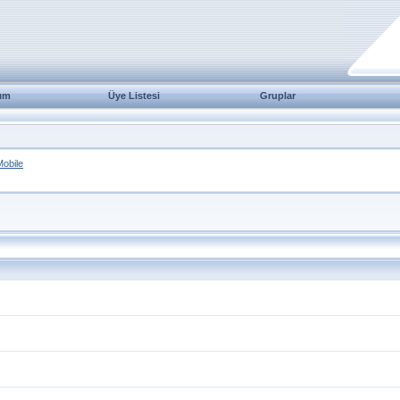
ım
Üye Listesi
Gruplar
obile