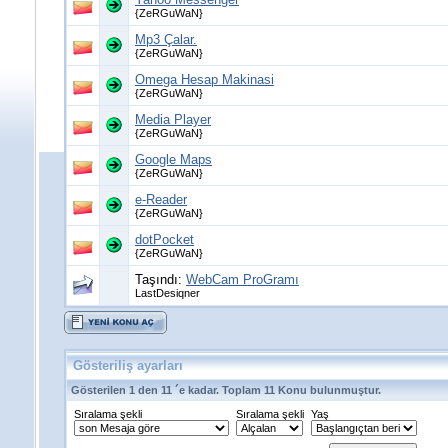
{ZeRGuWaN}
Mp3 Çalar.
{ZeRGuWaN}
Omega Hesap Makinasi
{ZeRGuWaN}
Media Player
{ZeRGuWaN}
Google Maps
{ZeRGuWaN}
e-Reader
{ZeRGuWaN}
dotPocket
{ZeRGuWaN}
Taşındı:
WebCam ProGramı
LastDesiqner
Gösteriliş ayarları
Gösterilen 1 den 11 ´e kadar. Toplam 11 Konu bulunmuştur.
Sıralama şekli
Sıralama şekli
Yaş