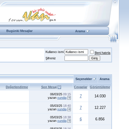
Bugünki Mesajlar
Arama
Kullanıcı ismi
Beni hatırla
Şifreniz
Seçenekler
Arama
Değerlendirme
Son Mesaj
Cevaplar
Görüntüleme
06/03/25
09:15
7
14.030
yazan
xundia
05/03/25
18:40
7
12.227
yazan
xundia
05/03/25
18:38
6
6.856
yazan
xundia
05/03/25
18:16