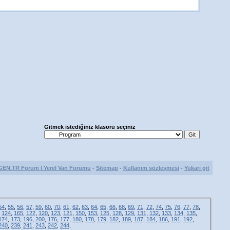
Gitmek istediğiniz klasörü seçiniz
GEN.TR Forum | Yerel Van Forumu
-
Sitemap
-
Kullanım sözleşmesi
-
Yukarı git
54
,
55
,
56
,
57
,
59
,
60
,
70
,
61
,
62
,
63
,
64
,
65
,
66
,
68
,
69
,
71
,
72
,
74
,
75
,
76
,
77
,
78
,
,
124
,
165
,
122
,
120
,
123
,
121
,
150
,
153
,
125
,
128
,
129
,
131
,
132
,
133
,
134
,
135
,
174
,
173
,
196
,
200
,
176
,
177
,
180
,
178
,
179
,
182
,
189
,
187
,
184
,
186
,
191
,
192
,
240
,
239
,
241
,
243
,
242
,
244
,