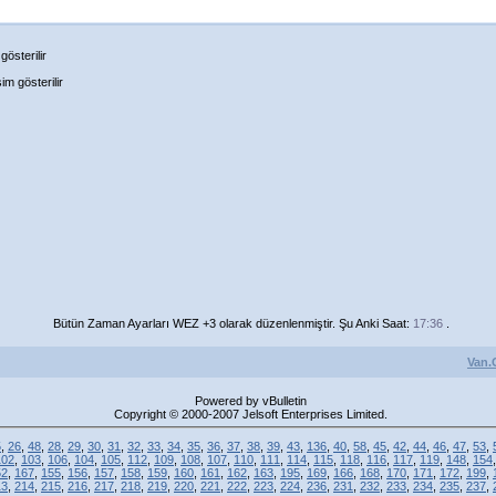
österilir
m gösterilir
Bütün Zaman Ayarları WEZ +3 olarak düzenlenmiştir. Şu Anki Saat:
17:36
.
Van.
Powered by vBulletin
Copyright © 2000-2007 Jelsoft Enterprises Limited.
5
,
26
,
48
,
28
,
29
,
30
,
31
,
32
,
33
,
34
,
35
,
36
,
37
,
38
,
39
,
43
,
136
,
40
,
58
,
45
,
42
,
44
,
46
,
47
,
53
,
102
,
103
,
106
,
104
,
105
,
112
,
109
,
108
,
107
,
110
,
111
,
114
,
115
,
118
,
116
,
117
,
119
,
148
,
154
52
,
167
,
155
,
156
,
157
,
158
,
159
,
160
,
161
,
162
,
163
,
195
,
169
,
166
,
168
,
170
,
171
,
172
,
199
,
13
,
214
,
215
,
216
,
217
,
218
,
219
,
220
,
221
,
222
,
223
,
224
,
236
,
231
,
232
,
233
,
234
,
235
,
237
,