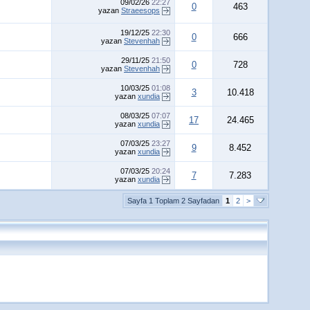
09/02/26
22:27
0
463
yazan
Straeesops
19/12/25
22:30
0
666
yazan
Stevenhah
29/11/25
21:50
0
728
yazan
Stevenhah
10/03/25
01:08
3
10.418
yazan
xundia
08/03/25
07:07
17
24.465
yazan
xundia
07/03/25
23:27
9
8.452
yazan
xundia
07/03/25
20:24
7
7.283
yazan
xundia
Sayfa 1 Toplam 2 Sayfadan
1
2
>