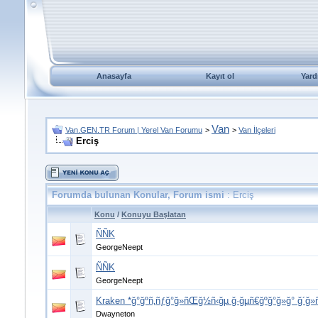
Anasayfa
Kayıt ol
Yard
Van
Van.GEN.TR Forum | Yerel Van Forumu
>
>
Van İlçeleri
Erciş
Forumda bulunan Konular, Forum ismi
: Erciş
Konu
/
Konuyu Başlatan
ÑÑK
GeorgeNeept
ÑÑK
GeorgeNeept
Kraken *ğ°ğºñ‚ñƒğ°ğ»ñŒğ½ñ‹ğµ ğ·ğµñ€ğºğ°ğ»ğ° ğ´ğ»
Dwayneton