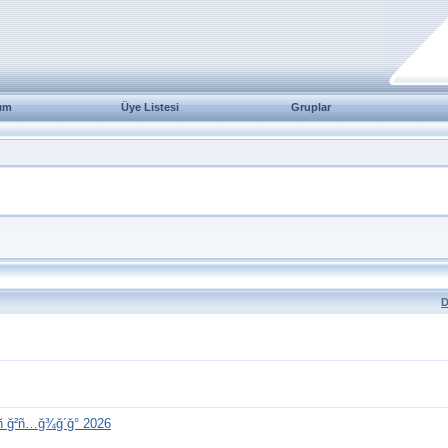
ım
Üye Listesi
Gruplar
D
ñ ğ²ñ…ğ¾ğ´ğ° 2026