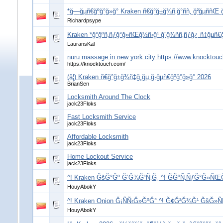
*ğ—ğµñ€ğºğ°ğ»ğ° Kraken ñ€ğ°ğ±ğ¾ñ‚ğ°ññ‚ ğ²ğµññŒ 
Richardpsype
Kraken *ğ°ğºñ‚ñƒğ°ğ»ñŒğ½ñ‹ğ¹ ğ´ğ¾ññ‚ñƒğ¿ ñ‡ğµñ€ğ
LauransKal
nuru massage in new york city https://www.knocktou
https://knocktouch.com/
(â¦) Kraken ñ€ğ°ğ±ğ¾ñ‡ğ¸ğµ ğ·ğµñ€ğºğ°ğ»ğ° 2026
BrianSen
Locksmith Around The Clock
jack23Floks
Fast Locksmith Service
jack23Floks
Affordable Locksmith
jack23Floks
Home Lockout Service
jack23Floks
^! Kraken ĞšĞ°Ğº Ğ’Ğ¾Ğ¹Ñ‚Ğ¸ ^! ĞĞºÑ‚ÑƒĞ°Ğ»ÑŒ
HouyAbokY
^! Kraken Onion Ğ¡ÑÑ‹Ğ»ĞºĞ° ^! Ğ¢Ğ²Ğ¾Ğ¹ ĞšĞ»Ñ
HouyAbokY