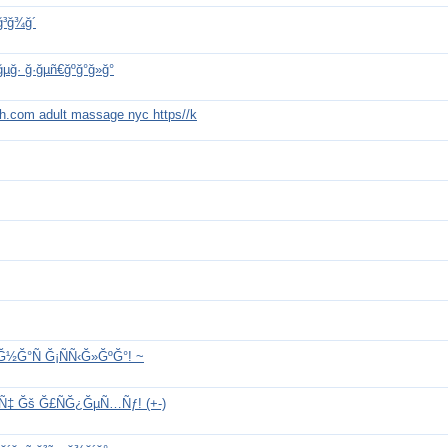
ğ³ğ¾ğ´
µğ· ğ·ğµñ€ğºğ°ğ»ğ°
ch.com adult massage nyc https//k
Ğ½Ğ°Ñ Ğ¡ÑÑ‹Ğ»ĞºĞ°! ~
Ñ‡ Ğš Ğ£ÑĞ¿ĞµÑ…Ñƒ! (+-)