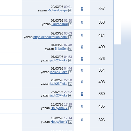
20/03/26
00:01
0
357
yazan
Richardpsype
07/03/26
01:30
0
358
yazan
LauransKal
02/03/26
03:03
0
414
yazan
https://knocktouch.com/
01/03/26
07:48
0
400
yazan
BrianSen
01/03/26
04:53
0
376
yazan
jack23Floks
01/03/26
04:44
0
364
yazan
jack23Floks
28/02/26
22:58
0
403
yazan
jack23Floks
28/02/26
22:02
0
360
yazan
jack23Floks
13/02/26
17:19
0
436
yazan
HouyAbokY
13/02/26
17:14
0
396
yazan
HouyAbokY