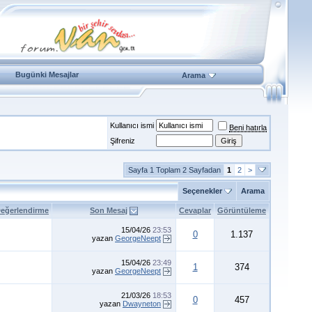
Bugünki Mesajlar
Arama
Kullanıcı ismi
Beni hatırla
Şifreniz
Sayfa 1 Toplam 2 Sayfadan
1
2
>
Seçenekler
Arama
eğerlendirme
Son Mesaj
Cevaplar
Görüntüleme
15/04/26
23:53
0
1.137
yazan
GeorgeNeept
15/04/26
23:49
1
374
yazan
GeorgeNeept
21/03/26
18:53
0
457
yazan
Dwayneton