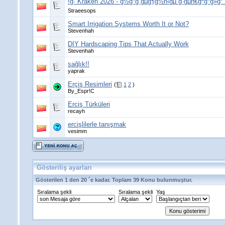
!ğ· Kraken 2026 - ğ½ğ°ğ´ğµğ¶ğ½ñ‹ğµ ğ·ğµñ€ğºğ°ğ»ğ°
Straeesops
Smart Irrigation Systems Worth It or Not?
Stevenhah
DIY Hardscaping Tips That Actually Work
Stevenhah
sağlık!!
yaprak
Erçiş Resimleri
(
1
2
)
By_Espr!C
Erciş Türküleri
recayh
ercişlilerle tanışmak
vesimm
Gösteriliş ayarları
Gösterilen 1 den 20 ´e kadar. Toplam 39 Konu bulunmuştur.
Sıralama şekli
Sıralama şekli
Yaş