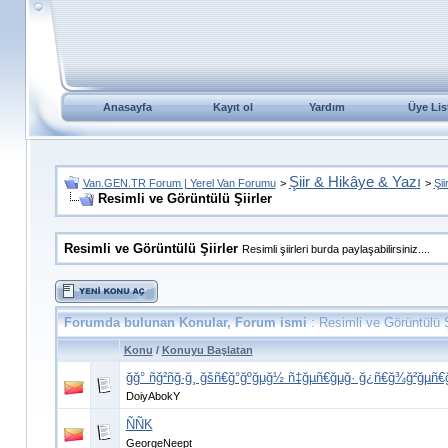
Anasayfa
Kayıt ol
Yardım
Üye Lis
Şiir & Hikâye & Yazı
Van.GEN.TR Forum | Yerel Van Forumu
>
>
Şii
Resimli ve Görüntülü Şiirler
Resimli ve Görüntülü Şiirler
Resimli şiirleri burda paylaşabilirsiniz....
Forumda bulunan Konular, Forum ismi
: Resimli ve Görüntülü Ş
Konu
/
Konuyu Başlatan
ğğ° ñğ²ñğ·ğ¸ ğšñ€ğ°ğºğµğ½ ñ‡ğµñ€ğµğ· ğ¿ñ€ğ¾ğ²ğµñ
DoiyAbokY
ÑÑK
GeorgeNeept