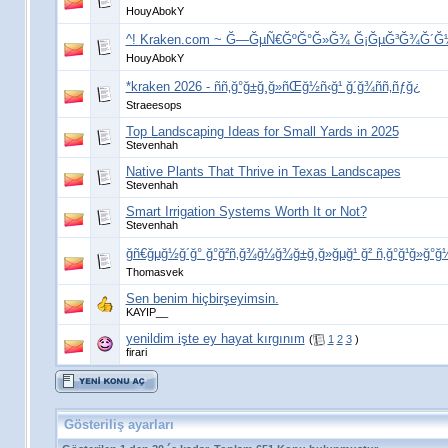
HouyAbokY
^! Kraken.com ~ Ğ—ĞµÑ€ĞºĞ°Ğ»Ğ¾ Ğ¡ĞµĞ³Ğ¾Ğ´Ğ½Ñ
HouyAbokY
*kraken 2026 - ññ‚ğ°ğ±ğ¸ğ»ñŒğ½ñ‹ğ¹ ğ´ğ¾ññ‚ñƒğ¿
Straeesops
Top Landscaping Ideas for Small Yards in 2025
Stevenhah
Native Plants That Thrive in Texas Landscapes
Stevenhah
Smart Irrigation Systems Worth It or Not?
Stevenhah
ğñ€ğµğ½ğ´ğ° ğ°ğ²ñ‚ğ¾ğ¼ğ¾ğ±ğ¸ğ»ğµğ¹ ğ² ñ‚ğ°ğ¹ğ»ğ°ğ
Thomasvek
Sen benim hiçbirşeyimsin.
KAYIP__
yenildim işte ey hayat kırgınım
(
1
2
3
)
firari
Gösteriliş ayarları