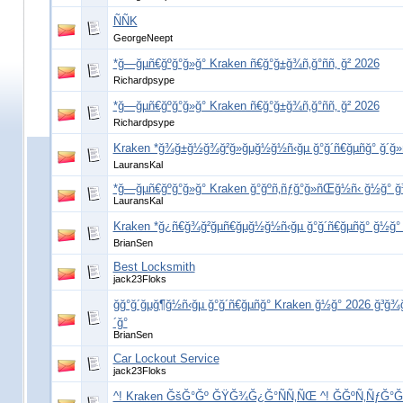
ÑÑK
GeorgeNeept
*ğ—ğµñ€ğºğ°ğ»ğ° Kraken ñ€ğ°ğ±ğ¾ñ‚ğ°ññ‚ ğ² 2026
Richardpsype
*ğ—ğµñ€ğºğ°ğ»ğ° Kraken ñ€ğ°ğ±ğ¾ñ‚ğ°ññ‚ ğ² 2026
Richardpsype
Kraken *ğ¾ğ±ğ½ğ¾ğ²ğ»ğµğ½ğ½ñ‹ğµ ğ°ğ´ñ€ğµñğ° ğ´ğ»
LauransKal
*ğ—ğµñ€ğºğ°ğ»ğ° Kraken ğ°ğºñ‚ñƒğ°ğ»ñŒğ½ñ‹ ğ½ğ° ğ
LauransKal
Kraken *ğ¿ñ€ğ¾ğ²ğµñ€ğµğ½ğ½ñ‹ğµ ğ°ğ´ñ€ğµñğ° ğ½ğ°
BrianSen
Best Locksmith
jack23Floks
ğğ°ğ´ğµğ¶ğ½ñ‹ğµ ğ°ğ´ñ€ğµñğ° Kraken ğ½ğ° 2026 ğ³ğ¾ğ
´ğ°
BrianSen
Car Lockout Service
jack23Floks
^! Kraken ĞšĞ°Ğº ĞŸĞ¾Ğ¿Ğ°ÑÑ‚ÑŒ ^! ĞĞºÑ‚ÑƒĞ°