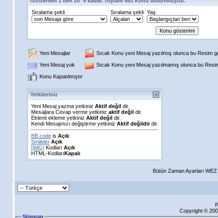
Gösterilen 1 den 20 ´e kadar. Toplam 651 Konu bulunmuştur.
Sıralama şekli
Sıralama şekli
Yaş
Yeni Mesajlar
Sıcak Konu yeni Mesaj yazılmış olunca bu Resim gös
Yeni Mesaj yok
Sıcak Konu yeni Mesaj yazılmamış olunca bu Resim 
Konu Kapatılmıştır
Yetkileriniz
Yeni Mesaj yazma yetkiniz
Aktif değil
dir.
Mesajlara Cevap verme yetkiniz
aktif değil
dir.
Eklenti ekleme yetkiniz
Aktif değil
dir.
Kendi Mesajınızı değiştirme yetkiniz
Aktif değildir
dir.
BB code
is
Açık
Smileler
Açık
[IMG]
Kodları
Açık
HTML-Kodları
Kapalı
Bütün Zaman Ayarları WEZ +
P
Copyright © 200
Sitemap