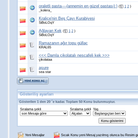
oraletli pasta----(annemin en güzel pastası):)
(
1
2
)
_kolera_
Kraliçe'nin Beş Çayı Kurabiyesi
SiBoLOqY
Ağlayan Kek
(
1
2
)
SiBoLOqY
Ramazanın ağır topu güllaç
KRAL65
<<< Damla çikolatalı nescafeli kek >>>
çikolataa
aşure
sea star
Gösteriliş ayarları
Gösterilen 1 den 20 ´e kadar. Toplam 50 Konu bulunmuştur.
Sıralama şekli
Sıralama şekli
Yaş
Yeni Mesajlar
Sıcak Konu yeni Mesaj yazılmış olunca bu Resim gös