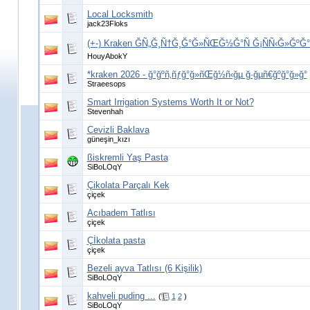
Local Locksmith
jack23Floks
(+-) Kraken ĞÑ„Ğ¸Ñ†Ğ¸Ğ°Ğ»ÑŒĞ½Ğ°Ñ Ğ¡ÑÑ‹Ğ»ĞºĞ° ^
HouyAbokY
*kraken 2026 - ğ°ğºñ‚ñƒğ°ğ»ñŒğ½ñ‹ğµ ğ·ğµñ€ğºğ°ğ»ğ°
Straeesops
Smart Irrigation Systems Worth It or Not?
Stevenhah
Cevizli Baklava
güneşin_kızı
ßiskremli Yaş Pasta
SiBoLOqY
Çikolata Parçalı Kek
çiçek
Acıbadem Tatlısı
çiçek
Çİkolata pasta
çiçek
Bezeli ayva Tatlısı (6 Kişilik)
SiBoLOqY
kahveli puding ...
(
1
2
)
SiBoLOqY