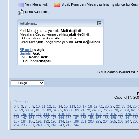
Yeni Mesaj yok
Sıcak Konu yeni Mesaj yazılmamış olunca bu Resim 
Konu Kapatılmıştır
Yetkileriniz
Yeni Mesaj yazma yetkiniz
Aktif değil
dir.
Mesajlara Cevap verme yetkiniz
aktif değil
dir.
Eklenti ekleme yetkiniz
Aktif değil
dir.
Kendi Mesajınızı değiştirme yetkiniz
Aktif değildir
dir.
BB code
is
Açık
Smileler
Açık
[IMG]
Kodları
Açık
HTML-Kodları
Kapalı
Bütün Zaman Ayarları WEZ +
P
Copyright © 200
Sitemap
6
,
5
,
3
,
7
,
8
,
9
,
10
,
11
,
12
,
13
,
14
,
15
,
113
,
16
,
17
,
18
,
19
,
81
,
20
,
27
,
22
,
23
,
24
,
25
,
57
,
59
,
60
,
70
,
61
,
62
,
63
,
64
,
65
,
66
,
68
,
69
,
71
,
72
,
74
,
75
,
76
,
77
,
78
,
79
,
80
,
82
,
8
108
,
107
,
110
,
111
,
114
,
115
,
118
,
116
,
117
,
119
,
148
,
154
,
124
,
165
,
122
,
120
,
123
146
,
147
,
151
,
149
,
202
,
175
,
164
,
152
,
167
,
155
,
156
,
157
,
158
,
159
,
160
,
161
,
162
187
,
184
,
186
,
191
,
192
,
193
,
194
,
197
,
198
,
201
,
203
,
229
,
204
,
205
,
206
,
207
,
208
234
,
235
,
237
,
240
,
239
,
241
,
243
,
242
,
244
,