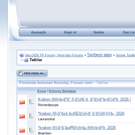
Anasayfa
Kayıt ol
Yardım
Üye Lis
Serbest alan
Van.GEN.TR Forum | Yerel Van Forumu
>
>
Yemek Tarifle
Tatlılar
Forumda bulunan Konular, Forum ismi
: Tatlılar
Konu
/
Konuyu Başlatan
Kraken ñññ‹ğ»ğºğ° ñ‚ğ¾ñ€ ğ¸ ğ°ğ½ğ°ğ»ğ¾ğ³ğ¸ 2026 !
Richardpsype
*kraken ññ‚ğ°ğ±ğ¸ğ»ñŒğ½ñ‹ğ¹ ğ´ğ¾ññ‚ñƒğ¿ 2026
LauransKal
*kraken ğ½ğ°ğ´ğµğ¶ğ½ñ‹ğµ ñññ‹ğ»ğºğ¸ 2026
BrianSen