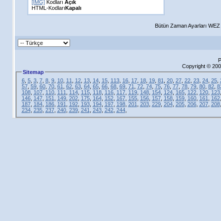
[IMG]
Kodları
Açık
HTML-Kodları
Kapalı
Bütün Zaman Ayarları WEZ +
P
Copyright © 200
Sitemap
6
,
5
,
3
,
7
,
8
,
9
,
10
,
11
,
12
,
13
,
14
,
15
,
113
,
16
,
17
,
18
,
19
,
81
,
20
,
27
,
22
,
23
,
24
,
25
,
57
,
59
,
60
,
70
,
61
,
62
,
63
,
64
,
65
,
66
,
68
,
69
,
71
,
72
,
74
,
75
,
76
,
77
,
78
,
79
,
80
,
82
,
8
108
,
107
,
110
,
111
,
114
,
115
,
118
,
116
,
117
,
119
,
148
,
154
,
124
,
165
,
122
,
120
,
123
146
,
147
,
151
,
149
,
202
,
175
,
164
,
152
,
167
,
155
,
156
,
157
,
158
,
159
,
160
,
161
,
162
187
,
184
,
186
,
191
,
192
,
193
,
194
,
197
,
198
,
201
,
203
,
229
,
204
,
205
,
206
,
207
,
208
234
,
235
,
237
,
240
,
239
,
241
,
243
,
242
,
244
,