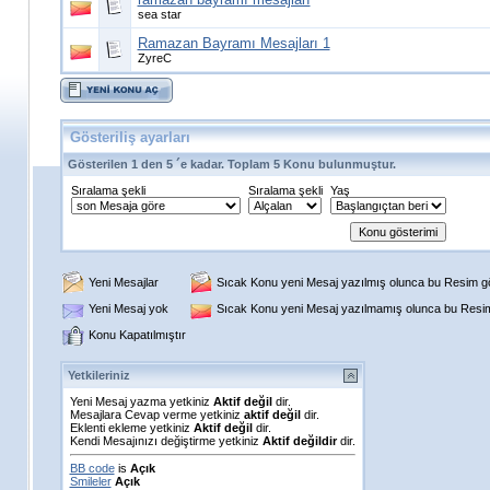
sea star
Ramazan Bayramı Mesajları 1
ZyreC
Gösteriliş ayarları
Gösterilen 1 den 5 ´e kadar. Toplam 5 Konu bulunmuştur.
Sıralama şekli
Sıralama şekli
Yaş
Yeni Mesajlar
Sıcak Konu yeni Mesaj yazılmış olunca bu Resim gös
Yeni Mesaj yok
Sıcak Konu yeni Mesaj yazılmamış olunca bu Resim 
Konu Kapatılmıştır
Yetkileriniz
Yeni Mesaj yazma yetkiniz
Aktif değil
dir.
Mesajlara Cevap verme yetkiniz
aktif değil
dir.
Eklenti ekleme yetkiniz
Aktif değil
dir.
Kendi Mesajınızı değiştirme yetkiniz
Aktif değildir
dir.
BB code
is
Açık
Smileler
Açık