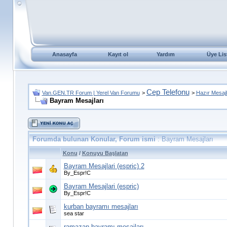
Anasayfa
Kayıt ol
Yardım
Üye Lis
Cep Telefonu
Van.GEN.TR Forum | Yerel Van Forumu
>
>
Hazır Mesajl
Bayram Mesajları
Forumda bulunan Konular, Forum ismi
: Bayram Mesajları
Konu
/
Konuyu Başlatan
Bayram Mesajlari (espric) 2
By_Espr!C
Bayram Mesajlari (espric)
By_Espr!C
kurban bayramı mesajları
sea star
ramazan bayramı mesajları