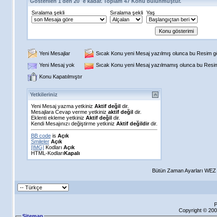
Gösterilen 1 den 20 ´e kadar. Toplam 47 Konu bulunmuştur.
Sıralama şekli
Sıralama şekli
Yaş
Yeni Mesajlar
Sıcak Konu yeni Mesaj yazılmış olunca bu Resim gös
Yeni Mesaj yok
Sıcak Konu yeni Mesaj yazılmamış olunca bu Resim 
Konu Kapatılmıştır
Yetkileriniz
Yeni Mesaj yazma yetkiniz
Aktif değil
dir.
Mesajlara Cevap verme yetkiniz
aktif değil
dir.
Eklenti ekleme yetkiniz
Aktif değil
dir.
Kendi Mesajınızı değiştirme yetkiniz
Aktif değildir
dir.
BB code
is
Açık
Smileler
Açık
[IMG]
Kodları
Açık
HTML-Kodları
Kapalı
Bütün Zaman Ayarları WEZ +
P
Copyright © 200
Sitemap