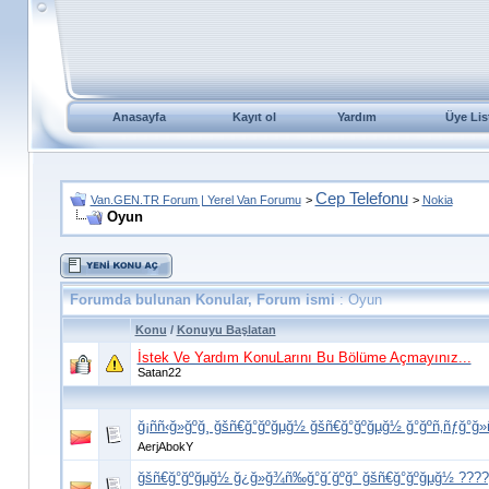
Anasayfa
Kayıt ol
Yardım
Üye Lis
Cep Telefonu
Van.GEN.TR Forum | Yerel Van Forumu
>
>
Nokia
Oyun
Forumda bulunan Konular, Forum ismi
: Oyun
Konu
/
Konuyu Başlatan
İstek Ve Yardım KonuLarını Bu Bölüme Açmayınız...
Satan22
ğ¡ññ‹ğ»ğºğ¸ ğšñ€ğ°ğºğµğ½ ğšñ€ğ°ğºğµğ½ ğ°ğºñ‚ñƒğ°
AerjAbokY
ğšñ€ğ°ğºğµğ½ ğ¿ğ»ğ¾ñ‰ğ°ğ´ğºğ° ğšñ€ğ°ğºğµğ½ ????ğ