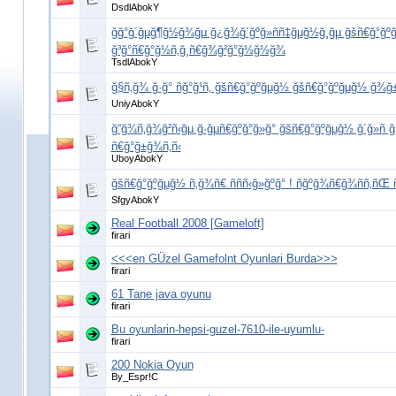
DsdlAbokY
ğğ°ğ´ğµğ¶ğ½ğ¾ğµ ğ¿ğ¾ğ´ğºğ»ññ‡ğµğ½ğ¸ğµ ğšñ€ğ°ğº
ğ³ğ°ñ€ğ°ğ½ñ‚ğ¸ñ€ğ¾ğ²ğ°ğ½ğ½ğ¾
TsdlAbokY
ğ§ñ‚ğ¾ ğ·ğ° ñğ°ğ¹ñ‚ ğšñ€ğ°ğºğµğ½ ğšñ€ğ°ğºğµğ½ ğ¾
UniyAbokY
ğ“ğ¾ñ‚ğ¾ğ²ñ‹ğµ ğ·ğµñ€ğºğ°ğ»ğ° ğšñ€ğ°ğºğµğ½ ğ´ğ»ñ
ñ€ğ°ğ±ğ¾ñ‚ñ‹
UboyAbokY
ğšñ€ğ°ğºğµğ½ ñ‚ğ¾ñ€ ñññ‹ğ»ğºğ° ! ñğºğ¾ñ€ğ¾ññ‚ñŒ ñğ
SfgyAbokY
Real Football 2008 [Gameloft]
firari
<<<en GÜzel Gamefolnt Oyunlari Burda>>>
firari
61 Tane java oyunu
firari
Bu oyunlarin-hepsi-guzel-7610-ile-uyumlu-
firari
200 Nokia Oyun
By_Espr!C