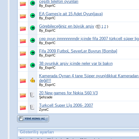
çeşitli telefon oyunları
By_Espr!C
EA Games'e ait 15 Adet Oyun(java)
By_Espr!C
Görebileceğiniz en büyük arşiv
(
1
2
)
By_Espr!C
cep oyun innnnnnnndir içinde fifa 2007 türkcell süper lig
By_Espr!C
Fifa 2009 FutboL SeverLer Buyrun [Bomba]
By_Espr!C
38 oyunluk arşiv içinde neler var bi bakın
By_Espr!C
Kamerada Oynan 4 tane Süper oyun(dikkat Kameradan o
değil!!!
By_Espr!C
20 New games for Nokia S60 V3
Şehzade
Turkcell Super Lİg 2006- 2007
ZyreC
Gösteriliş ayarları