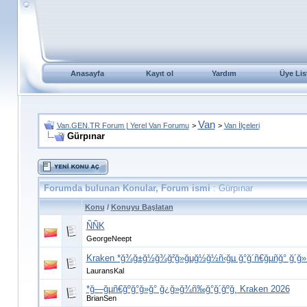
Anasayfa
Kayıt ol
Yardım
Üye Lis
Van
Van.GEN.TR Forum | Yerel Van Forumu
>
>
Van İlçeleri
Gürpınar
Forumda bulunan Konular, Forum ismi
: Gürpınar
Konu
/
Konuyu Başlatan
ÑÑK
GeorgeNeept
Kraken *ğ¾ğ±ğ½ğ¾ğ²ğ»ğµğ½ğ½ñ‹ğµ ğ°ğ´ñ€ğµñğ° ğ´ğ»
LauransKal
*ğ—ğµñ€ğºğ°ğ»ğ° ğ¿ğ»ğ¾ñ‰ğ°ğ´ğºğ¸ Kraken 2026
BrianSen