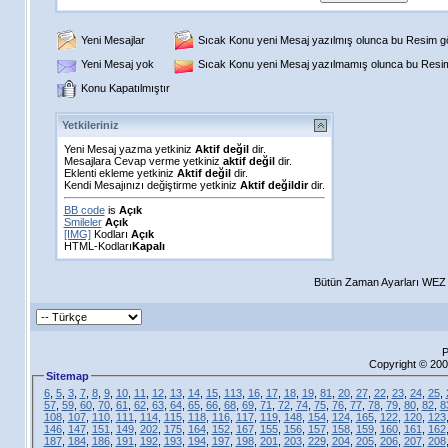
Yeni Mesajlar
Sıcak Konu yeni Mesaj yazılmış olunca bu Resim gös
Yeni Mesaj yok
Sıcak Konu yeni Mesaj yazılmamış olunca bu Resim 
Konu Kapatılmıştır
Yetkileriniz
Yeni Mesaj yazma yetkiniz
Aktif değil
dir.
Mesajlara Cevap verme yetkiniz
aktif değil
dir.
Eklenti ekleme yetkiniz
Aktif değil
dir.
Kendi Mesajınızı değiştirme yetkiniz
Aktif değildir
dir.
BB code
is
Açık
Smileler
Açık
[IMG]
Kodları
Açık
HTML-Kodları
Kapalı
Bütün Zaman Ayarları WEZ +
P
Copyright © 200
Sitemap
6
,
5
,
3
,
7
,
8
,
9
,
10
,
11
,
12
,
13
,
14
,
15
,
113
,
16
,
17
,
18
,
19
,
81
,
20
,
27
,
22
,
23
,
24
,
25
,
57
,
59
,
60
,
70
,
61
,
62
,
63
,
64
,
65
,
66
,
68
,
69
,
71
,
72
,
74
,
75
,
76
,
77
,
78
,
79
,
80
,
82
,
8
108
,
107
,
110
,
111
,
114
,
115
,
118
,
116
,
117
,
119
,
148
,
154
,
124
,
165
,
122
,
120
,
123
146
,
147
,
151
,
149
,
202
,
175
,
164
,
152
,
167
,
155
,
156
,
157
,
158
,
159
,
160
,
161
,
162
187
,
184
,
186
,
191
,
192
,
193
,
194
,
197
,
198
,
201
,
203
,
229
,
204
,
205
,
206
,
207
,
208