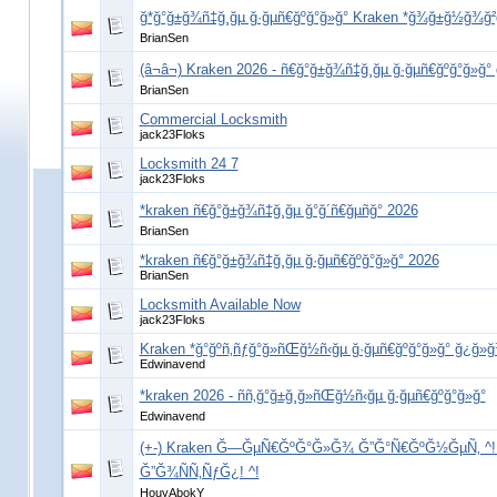
ğ*ğ°ğ±ğ¾ñ‡ğ¸ğµ ğ·ğµñ€ğºğ°ğ»ğ° Kraken *ğ¾ğ±ğ½ğ¾ğ²ğ
BrianSen
(â¬â¬) Kraken 2026 - ñ€ğ°ğ±ğ¾ñ‡ğ¸ğµ ğ·ğµñ€ğºğ°ğ»ğ° 
BrianSen
Commercial Locksmith
jack23Floks
Locksmith 24 7
jack23Floks
*kraken ñ€ğ°ğ±ğ¾ñ‡ğ¸ğµ ğ°ğ´ñ€ğµñğ° 2026
BrianSen
*kraken ñ€ğ°ğ±ğ¾ñ‡ğ¸ğµ ğ·ğµñ€ğºğ°ğ»ğ° 2026
BrianSen
Locksmith Available Now
jack23Floks
Kraken *ğ°ğºñ‚ñƒğ°ğ»ñŒğ½ñ‹ğµ ğ·ğµñ€ğºğ°ğ»ğ° ğ¿ğ»
Edwinavend
*kraken 2026 - ññ‚ğ°ğ±ğ¸ğ»ñŒğ½ñ‹ğµ ğ·ğµñ€ğºğ°ğ»ğ°
Edwinavend
(+-) Kraken Ğ—ĞµÑ€ĞºĞ°Ğ»Ğ¾ Ğ”Ğ°Ñ€ĞºĞ½ĞµÑ‚ ^
Ğ”Ğ¾ÑÑ‚ÑƒĞ¿! ^!
HouyAbokY