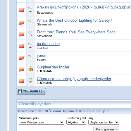
Kraken ğ·ğµñ€ğºğ°ğ»ğ° ( ) 2026 - ğ¿ñ€ğ¾ğ²ğµñ€ğµğ½ğ½ñ
Straeesops
Whats the Best Outdoor Lighting for Safety?
Stevenhah
Front Yard Trends Youll See Everywhere Soon
Stevenhah
bu da benden
sea star
yardım
eyşan
Gürpinar'dan Inciler
LUCKMAN
Gürpınar'ın ev sahipliği yaptığı medeniyetler
LUCKMAN
Gösteriliş ayarları
Gösterilen 1 den 20 ´e kadar. Toplam 36 Konu bulunmuştur.
Sıralama şekli
Sıralama şekli
Yaş