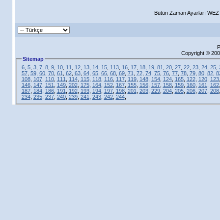
Bütün Zaman Ayarları WEZ +
P
Copyright © 200
Sitemap
6
,
5
,
3
,
7
,
8
,
9
,
10
,
11
,
12
,
13
,
14
,
15
,
113
,
16
,
17
,
18
,
19
,
81
,
20
,
27
,
22
,
23
,
24
,
25
,
57
,
59
,
60
,
70
,
61
,
62
,
63
,
64
,
65
,
66
,
68
,
69
,
71
,
72
,
74
,
75
,
76
,
77
,
78
,
79
,
80
,
82
,
8
108
,
107
,
110
,
111
,
114
,
115
,
118
,
116
,
117
,
119
,
148
,
154
,
124
,
165
,
122
,
120
,
123
146
,
147
,
151
,
149
,
202
,
175
,
164
,
152
,
167
,
155
,
156
,
157
,
158
,
159
,
160
,
161
,
162
187
,
184
,
186
,
191
,
192
,
193
,
194
,
197
,
198
,
201
,
203
,
229
,
204
,
205
,
206
,
207
,
208
234
,
235
,
237
,
240
,
239
,
241
,
243
,
242
,
244
,