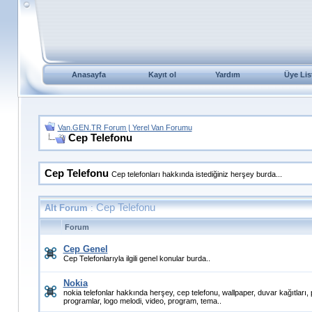
Anasayfa
Kayıt ol
Yardım
Üye Lis
Van.GEN.TR Forum | Yerel Van Forumu
Cep Telefonu
Cep Telefonu
Cep telefonları hakkında istediğiniz herşey burda...
Cep Telefonu
Alt Forum
:
Forum
Cep Genel
Cep Telefonlarıyla ilgili genel konular burda..
Nokia
nokia telefonlar hakkında herşey, cep telefonu, wallpaper, duvar kağıtları, pol
programlar, logo melodi, video, program, tema..