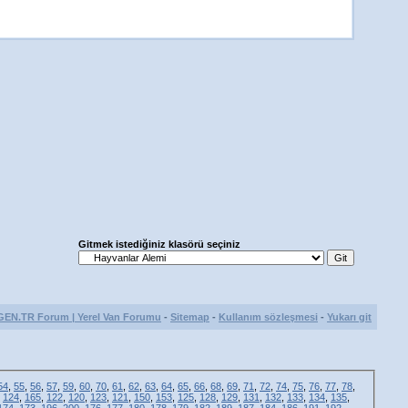
Gitmek istediğiniz klasörü seçiniz
GEN.TR Forum | Yerel Van Forumu
-
Sitemap
-
Kullanım sözleşmesi
-
Yukarı git
54
,
55
,
56
,
57
,
59
,
60
,
70
,
61
,
62
,
63
,
64
,
65
,
66
,
68
,
69
,
71
,
72
,
74
,
75
,
76
,
77
,
78
,
,
124
,
165
,
122
,
120
,
123
,
121
,
150
,
153
,
125
,
128
,
129
,
131
,
132
,
133
,
134
,
135
,
174
,
173
,
196
,
200
,
176
,
177
,
180
,
178
,
179
,
182
,
189
,
187
,
184
,
186
,
191
,
192
,