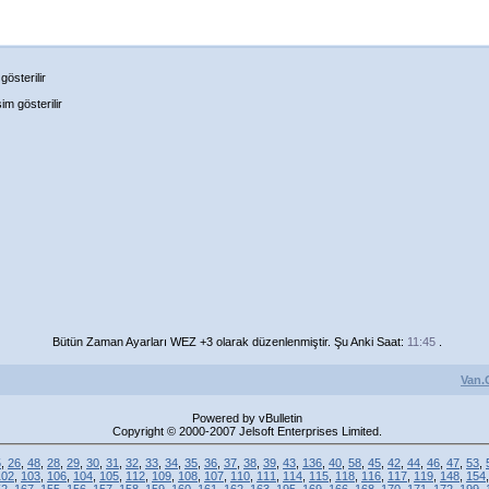
österilir
m gösterilir
Bütün Zaman Ayarları WEZ +3 olarak düzenlenmiştir. Şu Anki Saat:
11:45
.
Van.
Powered by vBulletin
Copyright © 2000-2007 Jelsoft Enterprises Limited.
5
,
26
,
48
,
28
,
29
,
30
,
31
,
32
,
33
,
34
,
35
,
36
,
37
,
38
,
39
,
43
,
136
,
40
,
58
,
45
,
42
,
44
,
46
,
47
,
53
,
102
,
103
,
106
,
104
,
105
,
112
,
109
,
108
,
107
,
110
,
111
,
114
,
115
,
118
,
116
,
117
,
119
,
148
,
154
52
,
167
,
155
,
156
,
157
,
158
,
159
,
160
,
161
,
162
,
163
,
195
,
169
,
166
,
168
,
170
,
171
,
172
,
199
,