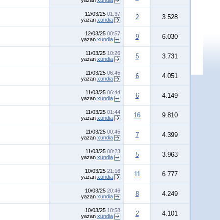
yazan
xundia
12/03/25
01:37
2
3.528
yazan
xundia
12/03/25
00:57
9
6.030
yazan
xundia
11/03/25
10:26
5
3.731
yazan
xundia
11/03/25
06:45
6
4.051
yazan
xundia
11/03/25
06:44
6
4.149
yazan
xundia
11/03/25
01:44
16
9.810
yazan
xundia
11/03/25
00:45
7
4.399
yazan
xundia
11/03/25
00:23
5
3.963
yazan
xundia
10/03/25
21:16
11
6.777
yazan
xundia
10/03/25
20:46
8
4.249
yazan
xundia
10/03/25
18:58
2
4.101
yazan
xundia