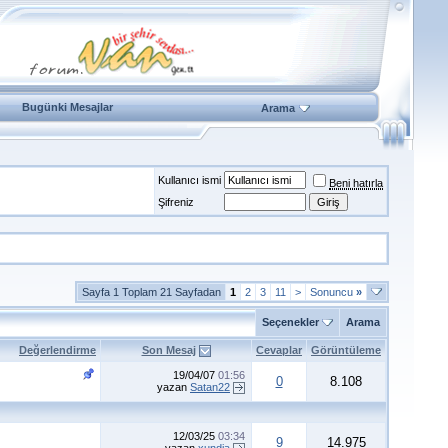
Bugünki Mesajlar
Arama
Kullanıcı ismi
Beni hatırla
Şifreniz
Sayfa 1 Toplam 21 Sayfadan
1
2
3
11
>
Sonuncu
»
Seçenekler
Arama
Değerlendirme
Son Mesaj
Cevaplar
Görüntüleme
19/04/07
01:56
0
8.108
yazan
Satan22
12/03/25
03:34
9
14.975