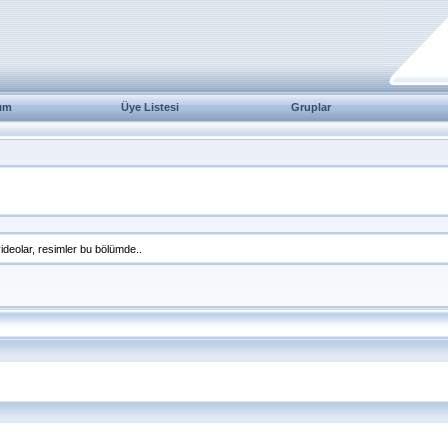
ım
Üye Listesi
Gruplar
 videolar, resimler bu bölümde..