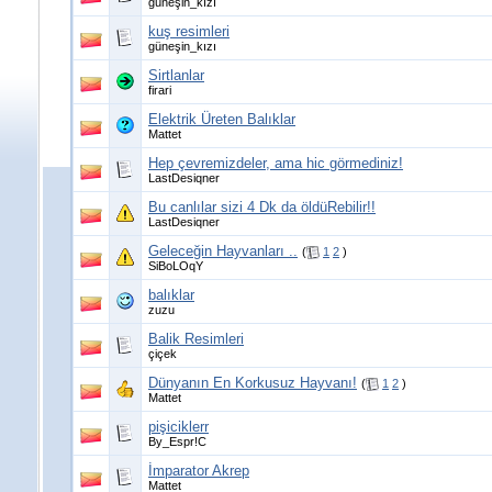
güneşin_kızı
kuş resimleri
güneşin_kızı
Sirtlanlar
firari
Elektrik Üreten Balıklar
Mattet
Hep çevremizdeler, ama hic görmediniz!
LastDesiqner
Bu canlılar sizi 4 Dk da öldüRebilir!!
LastDesiqner
Geleceğin Hayvanları ..
(
1
2
)
SiBoLOqY
balıklar
zuzu
Balik Resimleri
çiçek
Dünyanın En Korkusuz Hayvanı!
(
1
2
)
Mattet
pişiciklerr
By_Espr!C
İmparator Akrep
Mattet