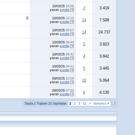
10/03/25
18:56
2
3.419
yazan
xundia
10/03/25
16:15
14
7.508
yazan
xundia
10/03/25
09:07
14
24.737
yazan
xundia
10/03/25
08:44
5
3.823
yazan
xundia
10/03/25
08:42
4
3.842
yazan
xundia
10/03/25
08:41
5
3.445
yazan
xundia
09/03/25
10:28
10
5.064
yazan
xundia
09/03/25
07:50
6
4.130
yazan
xundia
Sayfa 1 Toplam 21 Sayfadan
1
2
3
11
>
Sonuncu
»