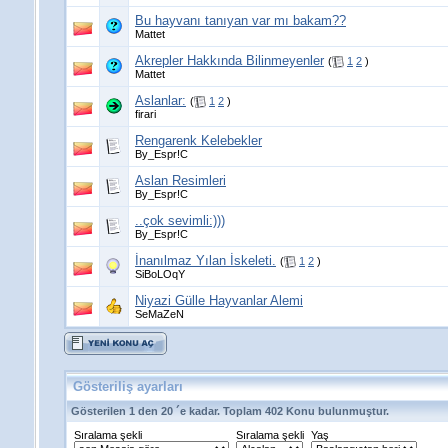
Bu hayvanı tanıyan var mı bakam??
Mattet
Akrepler Hakkında Bilinmeyenler
(
1
2
)
Mattet
Aslanlar:
(
1
2
)
firari
Rengarenk Kelebekler
By_Espr!C
Aslan Resimleri
By_Espr!C
..çok sevimli:)))
By_Espr!C
İnanılmaz Yılan İskeleti.
(
1
2
)
SiBoLOqY
Niyazi Gülle Hayvanlar Alemi
SeMaZeN
Gösteriliş ayarları
Gösterilen 1 den 20 ´e kadar. Toplam 402 Konu bulunmuştur.
Sıralama şekli
Sıralama şekli
Yaş