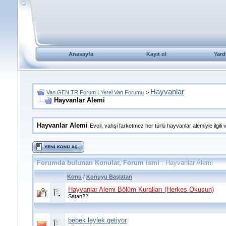
Anasayfa
Kayıt ol
Yard
Hayvanlar
Van.GEN.TR Forum | Yerel Van Forumu
>
Hayvanlar Alemi
Hayvanlar Alemi
Evcil, vahşi farketmez her türlü hayvanlar alemiyle ilgili
Forumda bulunan Konular, Forum ismi
: Hayvanlar Alemi
Konu
/
Konuyu Başlatan
Hayvanlar Alemi Bölüm Kuralları (Herkes Okusun)
Satan22
bebek leylek getiyor