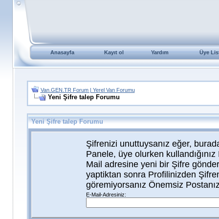
Anasayfa
Kayıt ol
Yardım
Üye Lis
Van.GEN.TR Forum | Yerel Van Forumu
Yeni Şifre talep Forumu
Yeni Şifre talep Forumu
Şifrenizi unuttuysanız eğer, buradan
Panele, üye olurken kullandığınız
Mail adresine yeni bir Şifre gönde
yaptiktan sonra Profilinizden Şifren
göremiyorsanız Önemsiz Postanızı
E-Mail-Adresiniz: