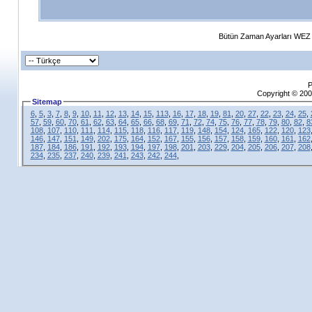
Bütün Zaman Ayarları WEZ +
P
Copyright © 200
Sitemap
6
,
5
,
3
,
7
,
8
,
9
,
10
,
11
,
12
,
13
,
14
,
15
,
113
,
16
,
17
,
18
,
19
,
81
,
20
,
27
,
22
,
23
,
24
,
25
,
57
,
59
,
60
,
70
,
61
,
62
,
63
,
64
,
65
,
66
,
68
,
69
,
71
,
72
,
74
,
75
,
76
,
77
,
78
,
79
,
80
,
82
,
8
108
,
107
,
110
,
111
,
114
,
115
,
118
,
116
,
117
,
119
,
148
,
154
,
124
,
165
,
122
,
120
,
123
146
,
147
,
151
,
149
,
202
,
175
,
164
,
152
,
167
,
155
,
156
,
157
,
158
,
159
,
160
,
161
,
162
187
,
184
,
186
,
191
,
192
,
193
,
194
,
197
,
198
,
201
,
203
,
229
,
204
,
205
,
206
,
207
,
208
234
,
235
,
237
,
240
,
239
,
241
,
243
,
242
,
244
,