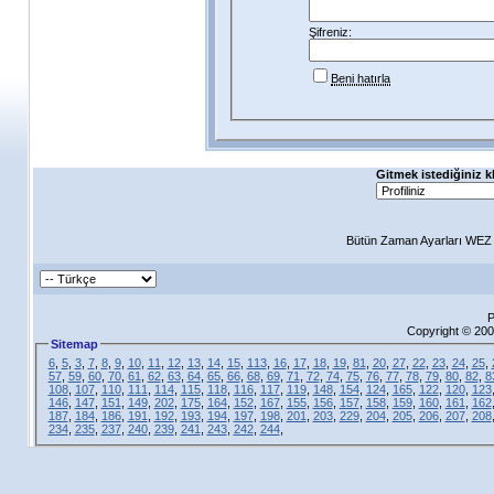
Şifreniz:
Beni hatırla
Gitmek istediğiniz k
Bütün Zaman Ayarları WEZ +
P
Copyright © 200
Sitemap
6
,
5
,
3
,
7
,
8
,
9
,
10
,
11
,
12
,
13
,
14
,
15
,
113
,
16
,
17
,
18
,
19
,
81
,
20
,
27
,
22
,
23
,
24
,
25
,
57
,
59
,
60
,
70
,
61
,
62
,
63
,
64
,
65
,
66
,
68
,
69
,
71
,
72
,
74
,
75
,
76
,
77
,
78
,
79
,
80
,
82
,
8
108
,
107
,
110
,
111
,
114
,
115
,
118
,
116
,
117
,
119
,
148
,
154
,
124
,
165
,
122
,
120
,
123
146
,
147
,
151
,
149
,
202
,
175
,
164
,
152
,
167
,
155
,
156
,
157
,
158
,
159
,
160
,
161
,
162
187
,
184
,
186
,
191
,
192
,
193
,
194
,
197
,
198
,
201
,
203
,
229
,
204
,
205
,
206
,
207
,
208
234
,
235
,
237
,
240
,
239
,
241
,
243
,
242
,
244
,