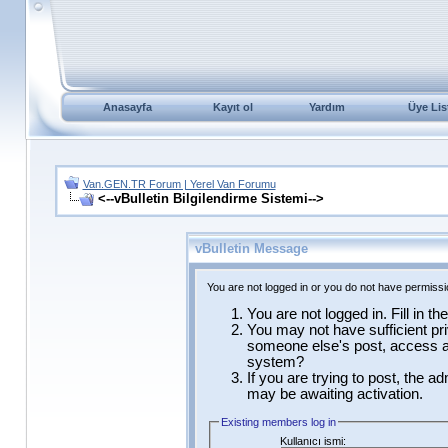
Anasayfa
Kayıt ol
Yardım
Üye Lis
Van.GEN.TR Forum | Yerel Van Forumu
<--vBulletin Bilgilendirme Sistemi-->
vBulletin Message
You are not logged in or you do not have permissi
You are not logged in. Fill in t
You may not have sufficient pri
someone else's post, access ad
system?
If you are trying to post, the a
may be awaiting activation.
Existing members log in
Kullanıcı ismi: