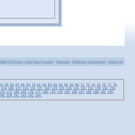
GEN.TR Forum | Yerel Van Forumu
-
Sitemap
-
Kullanım sözleşmesi
-
Yukarı git
54
,
55
,
56
,
57
,
59
,
60
,
70
,
61
,
62
,
63
,
64
,
65
,
66
,
68
,
69
,
71
,
72
,
74
,
75
,
76
,
77
,
78
,
,
124
,
165
,
122
,
120
,
123
,
121
,
150
,
153
,
125
,
128
,
129
,
131
,
132
,
133
,
134
,
135
,
174
,
173
,
196
,
200
,
176
,
177
,
180
,
178
,
179
,
182
,
189
,
187
,
184
,
186
,
191
,
192
,
240
,
239
,
241
,
243
,
242
,
244
,