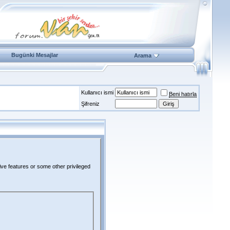
Bugünki Mesajlar
Arama
Kullanıcı ismi
Beni hatırla
Şifreniz
ive features or some other privileged