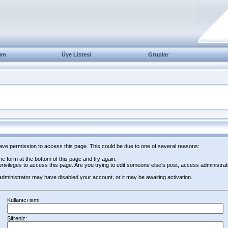
ım
Üye Listesi
Gruplar
have permission to access this page. This could be due to one of several reasons:
 the form at the bottom of this page and try again.
rivileges to access this page. Are you trying to edit someone else's post, access administrat
e administrator may have disabled your account, or it may be awaiting activation.
Kullanıcı ismi:
Şifreniz: