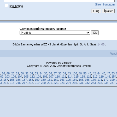
Şifremi unuttum
Beni hatırla
Gitmek istediğiniz klasörü seçiniz
Bütün Zaman Ayarları WEZ +3 olarak düzenlenmiştir. Şu Anki Saat:
14:08
.
Van.
Powered by vBulletin
Copyright © 2000-2007 Jelsoft Enterprises Limited.
5
,
26
,
48
,
28
,
29
,
30
,
31
,
32
,
33
,
34
,
35
,
36
,
37
,
38
,
39
,
43
,
136
,
40
,
58
,
45
,
42
,
44
,
46
,
47
,
53
,
102
,
103
,
106
,
104
,
105
,
112
,
109
,
108
,
107
,
110
,
111
,
114
,
115
,
118
,
116
,
117
,
119
,
148
,
154
52
,
167
,
155
,
156
,
157
,
158
,
159
,
160
,
161
,
162
,
163
,
195
,
169
,
166
,
168
,
170
,
171
,
172
,
199
,
13
,
214
,
215
,
216
,
217
,
218
,
219
,
220
,
221
,
222
,
223
,
224
,
236
,
231
,
232
,
233
,
234
,
235
,
237
,