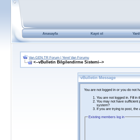
Anasayfa
Kayıt ol
Yard
Van.GEN.TR Forum | Yerel Van Forumu
<--vBulletin Bilgilendirme Sistemi-->
vBulletin Message
You are not logged in or you do not 
You are not logged in. Fill in
You may not have sufficient p
system?
If you are trying to post, th
Existing members log in