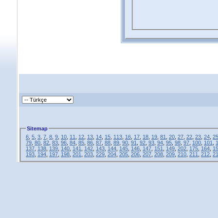
Sitemap
6
,
5
,
3
,
7
,
8
,
9
,
10
,
11
,
12
,
13
,
14
,
15
,
113
,
16
,
17
,
18
,
19
,
81
,
20
,
27
,
22
,
23
,
24
,
2
79
,
80
,
82
,
83
,
96
,
84
,
85
,
86
,
87
,
88
,
89
,
90
,
91
,
92
,
93
,
94
,
95
,
98
,
97
,
100
,
101
,
137
,
138
,
139
,
140
,
141
,
142
,
143
,
144
,
145
,
146
,
147
,
151
,
149
,
202
,
175
,
164
,
1
193
,
194
,
197
,
198
,
201
,
203
,
229
,
204
,
205
,
206
,
207
,
208
,
209
,
210
,
211
,
212
,
2