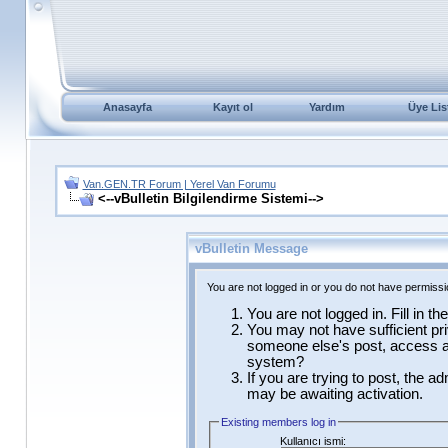
Anasayfa
Kayıt ol
Yardım
Üye Lis
Van.GEN.TR Forum | Yerel Van Forumu
<--vBulletin Bilgilendirme Sistemi-->
vBulletin Message
You are not logged in or you do not have permissi
You are not logged in. Fill in t
You may not have sufficient pri
someone else's post, access ad
system?
If you are trying to post, the a
may be awaiting activation.
Existing members log in
Kullanıcı ismi: