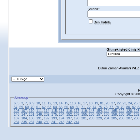
Şifreniz:
Beni hatırla
Gitmek istediğiniz k
Bütün Zaman Ayarları WEZ +
P
Copyright © 200
Sitemap
6
,
5
,
3
,
7
,
8
,
9
,
10
,
11
,
12
,
13
,
14
,
15
,
113
,
16
,
17
,
18
,
19
,
81
,
20
,
27
,
22
,
23
,
24
,
25
,
57
,
59
,
60
,
70
,
61
,
62
,
63
,
64
,
65
,
66
,
68
,
69
,
71
,
72
,
74
,
75
,
76
,
77
,
78
,
79
,
80
,
82
,
8
108
,
107
,
110
,
111
,
114
,
115
,
118
,
116
,
117
,
119
,
148
,
154
,
124
,
165
,
122
,
120
,
123
146
,
147
,
151
,
149
,
202
,
175
,
164
,
152
,
167
,
155
,
156
,
157
,
158
,
159
,
160
,
161
,
162
187
,
184
,
186
,
191
,
192
,
193
,
194
,
197
,
198
,
201
,
203
,
229
,
204
,
205
,
206
,
207
,
208
234
,
235
,
237
,
240
,
239
,
241
,
243
,
242
,
244
,