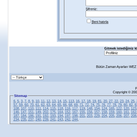
Şifreniz:
Beni hatırla
Gitmek istediğiniz k
Bütün Zaman Ayarları WEZ +
P
Copyright © 200
Sitemap
6
,
5
,
3
,
7
,
8
,
9
,
10
,
11
,
12
,
13
,
14
,
15
,
113
,
16
,
17
,
18
,
19
,
81
,
20
,
27
,
22
,
23
,
24
,
25
,
57
,
59
,
60
,
70
,
61
,
62
,
63
,
64
,
65
,
66
,
68
,
69
,
71
,
72
,
74
,
75
,
76
,
77
,
78
,
79
,
80
,
82
,
8
108
,
107
,
110
,
111
,
114
,
115
,
118
,
116
,
117
,
119
,
148
,
154
,
124
,
165
,
122
,
120
,
123
146
,
147
,
151
,
149
,
202
,
175
,
164
,
152
,
167
,
155
,
156
,
157
,
158
,
159
,
160
,
161
,
162
187
,
184
,
186
,
191
,
192
,
193
,
194
,
197
,
198
,
201
,
203
,
229
,
204
,
205
,
206
,
207
,
208
234
,
235
,
237
,
240
,
239
,
241
,
243
,
242
,
244
,