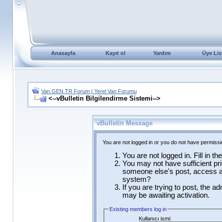
Anasayfa
Kayıt ol
Yardım
Üye Lis
Van.GEN.TR Forum | Yerel Van Forumu
<--vBulletin Bilgilendirme Sistemi-->
vBulletin Message
You are not logged in or you do not have permissi
You are not logged in. Fill in t
You may not have sufficient pri
someone else's post, access ad
system?
If you are trying to post, the a
may be awaiting activation.
Existing members log in
Kullanıcı ismi: