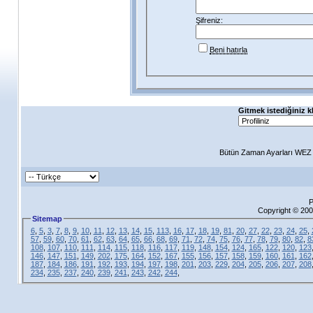
Şifreniz:
Beni hatırla
Gitmek istediğiniz k
Bütün Zaman Ayarları WEZ +
P
Copyright © 200
Sitemap
6
,
5
,
3
,
7
,
8
,
9
,
10
,
11
,
12
,
13
,
14
,
15
,
113
,
16
,
17
,
18
,
19
,
81
,
20
,
27
,
22
,
23
,
24
,
25
,
57
,
59
,
60
,
70
,
61
,
62
,
63
,
64
,
65
,
66
,
68
,
69
,
71
,
72
,
74
,
75
,
76
,
77
,
78
,
79
,
80
,
82
,
8
108
,
107
,
110
,
111
,
114
,
115
,
118
,
116
,
117
,
119
,
148
,
154
,
124
,
165
,
122
,
120
,
123
146
,
147
,
151
,
149
,
202
,
175
,
164
,
152
,
167
,
155
,
156
,
157
,
158
,
159
,
160
,
161
,
162
187
,
184
,
186
,
191
,
192
,
193
,
194
,
197
,
198
,
201
,
203
,
229
,
204
,
205
,
206
,
207
,
208
234
,
235
,
237
,
240
,
239
,
241
,
243
,
242
,
244
,