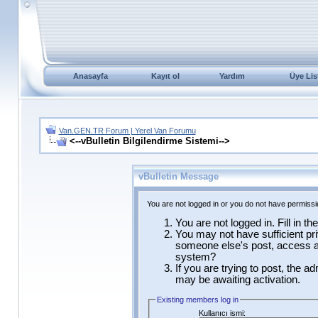
Anasayfa
Kayıt ol
Yardım
Üye Lis
Van.GEN.TR Forum | Yerel Van Forumu
<--vBulletin Bilgilendirme Sistemi-->
vBulletin Message
You are not logged in or you do not have permissi
You are not logged in. Fill in t
You may not have sufficient pri
someone else's post, access ad
system?
If you are trying to post, the a
may be awaiting activation.
Existing members log in
Kullanıcı ismi: