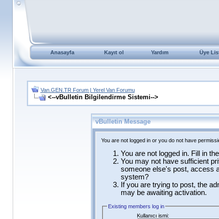
Anasayfa
Kayıt ol
Yardım
Üye Lis
Van.GEN.TR Forum | Yerel Van Forumu
<--vBulletin Bilgilendirme Sistemi-->
vBulletin Message
You are not logged in or you do not have permissi
You are not logged in. Fill in t
You may not have sufficient pri
someone else's post, access ad
system?
If you are trying to post, the a
may be awaiting activation.
Existing members log in
Kullanıcı ismi: