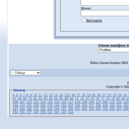
Şifreniz:
Beni hatırla
Gitmek istediğiniz k
Bütün Zaman Ayarları WEZ +
P
Copyright © 200
Sitemap
6
,
5
,
3
,
7
,
8
,
9
,
10
,
11
,
12
,
13
,
14
,
15
,
113
,
16
,
17
,
18
,
19
,
81
,
20
,
27
,
22
,
23
,
24
,
25
,
57
,
59
,
60
,
70
,
61
,
62
,
63
,
64
,
65
,
66
,
68
,
69
,
71
,
72
,
74
,
75
,
76
,
77
,
78
,
79
,
80
,
82
,
8
108
,
107
,
110
,
111
,
114
,
115
,
118
,
116
,
117
,
119
,
148
,
154
,
124
,
165
,
122
,
120
,
123
146
,
147
,
151
,
149
,
202
,
175
,
164
,
152
,
167
,
155
,
156
,
157
,
158
,
159
,
160
,
161
,
162
187
,
184
,
186
,
191
,
192
,
193
,
194
,
197
,
198
,
201
,
203
,
229
,
204
,
205
,
206
,
207
,
208
234
,
235
,
237
,
240
,
239
,
241
,
243
,
242
,
244
,