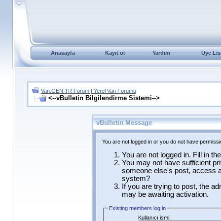
Anasayfa
Kayıt ol
Yardım
Üye Lis
Van.GEN.TR Forum | Yerel Van Forumu
<--vBulletin Bilgilendirme Sistemi-->
vBulletin Message
You are not logged in or you do not have permissi
You are not logged in. Fill in t
You may not have sufficient pri
someone else's post, access ad
system?
If you are trying to post, the a
may be awaiting activation.
Existing members log in
Kullanıcı ismi: