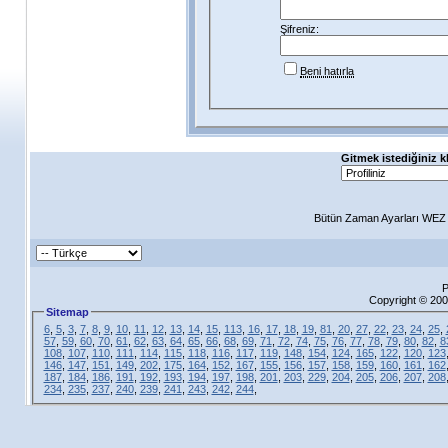
Şifreniz:
Beni hatırla
Gitmek istediğiniz k
Bütün Zaman Ayarları WEZ +
P
Copyright © 200
Sitemap
6
,
5
,
3
,
7
,
8
,
9
,
10
,
11
,
12
,
13
,
14
,
15
,
113
,
16
,
17
,
18
,
19
,
81
,
20
,
27
,
22
,
23
,
24
,
25
,
57
,
59
,
60
,
70
,
61
,
62
,
63
,
64
,
65
,
66
,
68
,
69
,
71
,
72
,
74
,
75
,
76
,
77
,
78
,
79
,
80
,
82
,
8
108
,
107
,
110
,
111
,
114
,
115
,
118
,
116
,
117
,
119
,
148
,
154
,
124
,
165
,
122
,
120
,
123
146
,
147
,
151
,
149
,
202
,
175
,
164
,
152
,
167
,
155
,
156
,
157
,
158
,
159
,
160
,
161
,
162
187
,
184
,
186
,
191
,
192
,
193
,
194
,
197
,
198
,
201
,
203
,
229
,
204
,
205
,
206
,
207
,
208
234
,
235
,
237
,
240
,
239
,
241
,
243
,
242
,
244
,