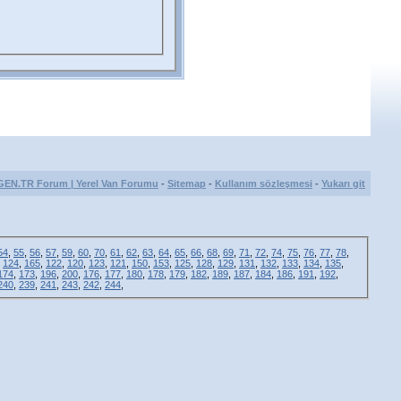
GEN.TR Forum | Yerel Van Forumu
-
Sitemap
-
Kullanım sözleşmesi
-
Yukarı git
54
,
55
,
56
,
57
,
59
,
60
,
70
,
61
,
62
,
63
,
64
,
65
,
66
,
68
,
69
,
71
,
72
,
74
,
75
,
76
,
77
,
78
,
,
124
,
165
,
122
,
120
,
123
,
121
,
150
,
153
,
125
,
128
,
129
,
131
,
132
,
133
,
134
,
135
,
174
,
173
,
196
,
200
,
176
,
177
,
180
,
178
,
179
,
182
,
189
,
187
,
184
,
186
,
191
,
192
,
240
,
239
,
241
,
243
,
242
,
244
,