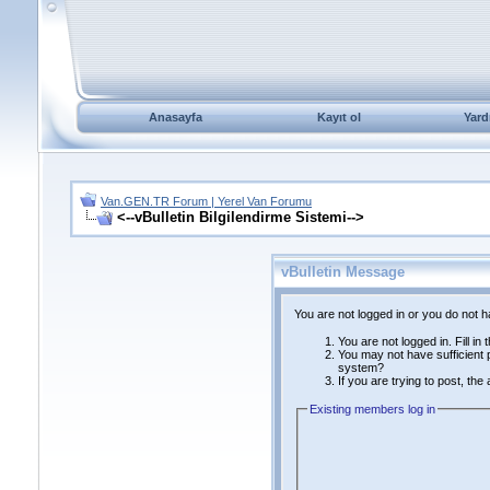
Anasayfa
Kayıt ol
Yard
Van.GEN.TR Forum | Yerel Van Forumu
<--vBulletin Bilgilendirme Sistemi-->
vBulletin Message
You are not logged in or you do not 
You are not logged in. Fill in
You may not have sufficient p
system?
If you are trying to post, th
Existing members log in