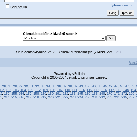
Şifremi unuttum
Beni hatırla
Gitmek istediğiniz klasörü seçiniz
Bütün Zaman Ayarları WEZ +3 olarak düzenlenmiştir. Şu Anki Saat:
12:56
.
Van.
Powered by vBulletin
Copyright © 2000-2007 Jelsoft Enterprises Limited.
5
,
26
,
48
,
28
,
29
,
30
,
31
,
32
,
33
,
34
,
35
,
36
,
37
,
38
,
39
,
43
,
136
,
40
,
58
,
45
,
42
,
44
,
46
,
47
,
53
,
102
,
103
,
106
,
104
,
105
,
112
,
109
,
108
,
107
,
110
,
111
,
114
,
115
,
118
,
116
,
117
,
119
,
148
,
154
52
,
167
,
155
,
156
,
157
,
158
,
159
,
160
,
161
,
162
,
163
,
195
,
169
,
166
,
168
,
170
,
171
,
172
,
199
,
13
,
214
,
215
,
216
,
217
,
218
,
219
,
220
,
221
,
222
,
223
,
224
,
236
,
231
,
232
,
233
,
234
,
235
,
237
,