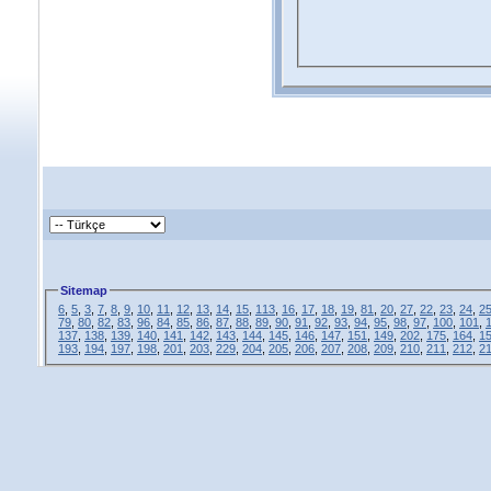
Sitemap
6
,
5
,
3
,
7
,
8
,
9
,
10
,
11
,
12
,
13
,
14
,
15
,
113
,
16
,
17
,
18
,
19
,
81
,
20
,
27
,
22
,
23
,
24
,
2
79
,
80
,
82
,
83
,
96
,
84
,
85
,
86
,
87
,
88
,
89
,
90
,
91
,
92
,
93
,
94
,
95
,
98
,
97
,
100
,
101
,
137
,
138
,
139
,
140
,
141
,
142
,
143
,
144
,
145
,
146
,
147
,
151
,
149
,
202
,
175
,
164
,
1
193
,
194
,
197
,
198
,
201
,
203
,
229
,
204
,
205
,
206
,
207
,
208
,
209
,
210
,
211
,
212
,
2