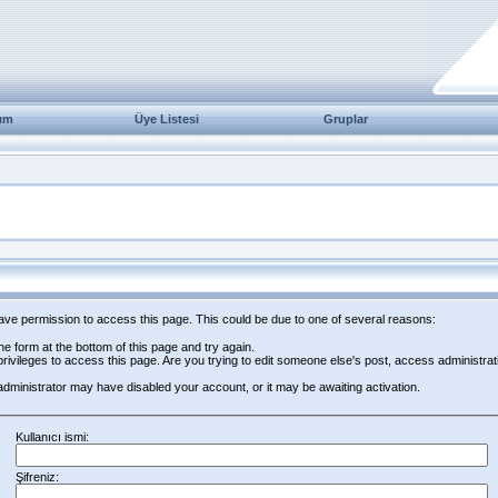
ım
Üye Listesi
Gruplar
have permission to access this page. This could be due to one of several reasons:
 the form at the bottom of this page and try again.
rivileges to access this page. Are you trying to edit someone else's post, access administrat
e administrator may have disabled your account, or it may be awaiting activation.
Kullanıcı ismi:
Şifreniz: