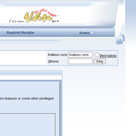
Bugünki Mesajlar
Arama
Kullanıcı ismi
Beni hatırla
Şifreniz
ive features or some other privileged